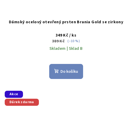
Dámský ocelový otevřený prsten Brania Gold se zirkony
349 Kč
/ ks
389 Kč
(–10 %)
Skladem | Sklad B
Do košíku
Akce
Dárek zdarma