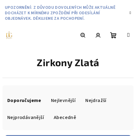
Přejít
UPOZORNĚNÍ: Z DŮVODU DOVOLENÝCH MŮŽE AKTUÁLNĚ
na
DOCHÁZET K MÍRNÉMU ZPOŽDĚNÍ PŘI ODESÍLÁNÍ
obsah
OBJEDNÁVEK. DĚKUJEME ZA POCHOPENÍ.
Nákupní
Hledat
Přihlášení
Zirkony Zlatá
košík
Ř
a
Doporučujeme
Nejlevnější
Nejdražší
z
e
Nejprodávanější
Abecedně
n
í