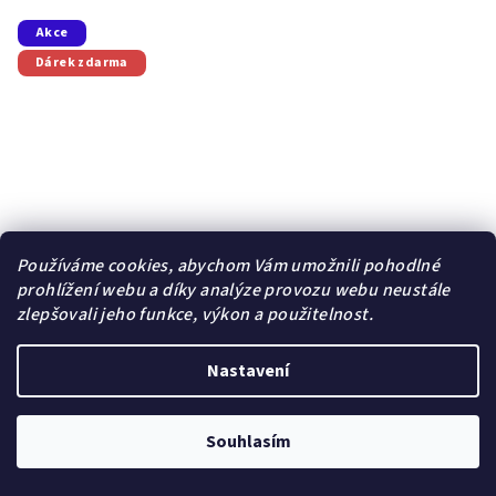
z
5
Akce
hvězdiček.
Dárek zdarma
Používáme cookies, abychom Vám umožnili pohodlné
prohlížení webu a díky analýze provozu webu neustále
zlepšovali jeho funkce, výkon a použitelnost.
Nastavení
Souhlasím