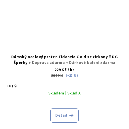
Dámský ocelový prsten Fidanzia Gold se zirkony ♀️ DG
Šperky
+ Doprava zdarma + Dárkové balení zdarma
229 Kč
/ ks
299 Kč
(–23 %)
16 (6)
Skladem | Sklad A
Průměrné
hodnocení
produktu
Detail
je
5,0