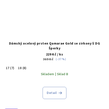
Dámský ocelový prsten Qamarae Gold se zirkony ♀️ DG
Šperky
229 Kč
/ ks
369 Kč
(–37 %)
17 (7)
18 (8)
Skladem | Sklad B
Detail