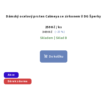
Dámský ocelový prsten Calmeya se zirkonem ♀️ DG Šperky
259 Kč
/ ks
349 Kč
(–25 %)
Skladem | Sklad B
Do košíku
Akce
Dárek zdarma