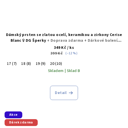
Dámský prsten se zlatou ocelí, keramikou a zirkony Cerise
Blanc ♀️ DG Šperky
+ Doprava zdarma + Dárkové balení
zdarma
349 Kč
/ ks
399 Kč
(–12 %)
17 (7)
18 (8)
19 (9)
20 (10)
Skladem | Sklad B
Detail
Akce
Dárek zdarma