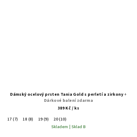
Dámský ocelový prsten Tania Gold s perletí a zirkony
+
Dárkové balení zdarma
389 Kč
/ ks
17 (7)
18 (8)
19 (9)
20 (10)
Skladem | Sklad B