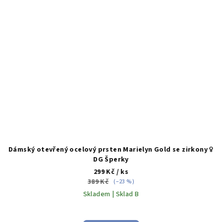
Dámský otevřený ocelový prsten Marielyn Gold se zirkony ♀️
DG Šperky
299 Kč
/ ks
389 Kč
(–23 %)
Skladem | Sklad B