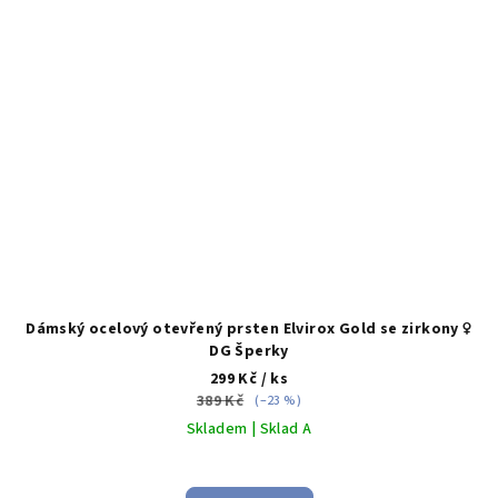
Dámský ocelový otevřený prsten Elvirox Gold se zirkony ♀️
DG Šperky
299 Kč
/ ks
389 Kč
(–23 %)
Skladem | Sklad A