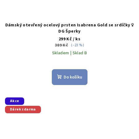
Dámský otevřený ocelový prsten Isabrena Gold se srdíčky ♀️
DG Šperky
299 Kč
/ ks
389 Kč
(–23 %)
Skladem | Sklad B
Do košíku
Akce
Dárek zdarma