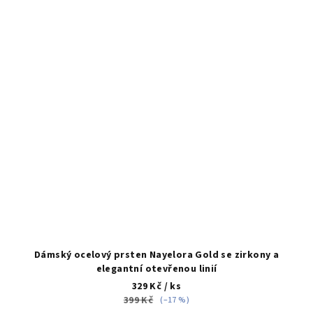
Dámský ocelový prsten Nayelora Gold se zirkony a
elegantní otevřenou linií
329 Kč
/ ks
399 Kč
(–17 %)