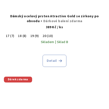
Dámský ocelový prsten Atractivo Gold se zirkony po
obvodu
+ Dárkové balení zdarma
389 Kč
/ ks
17 (7)
18 (8)
19 (9)
20 (10)
Skladem | Sklad B
Detail
Dárek zdarma