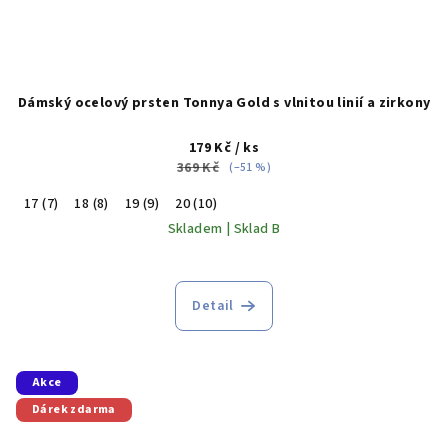
Dámský ocelový prsten Tonnya Gold s vlnitou linií a zirkony
179 Kč
/ ks
369 Kč
(–51 %)
17 (7)
18 (8)
19 (9)
20 (10)
Skladem | Sklad B
Detail
Akce
Dárek zdarma