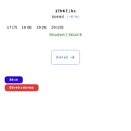
179 Kč
/ ks
319 Kč
(–43 %)
17 (7)
18 (8)
19 (9)
20 (10)
Skladem | Sklad B
Detail
Akce
Dárek zdarma