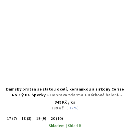
Dámský prsten se zlatou ocelí, keramikou a zirkony Cerise
Noir ♀️ DG Šperky
+ Doprava zdarma + Dárkové balení
zdarma
349 Kč
/ ks
399 Kč
(–12 %)
17 (7)
18 (8)
19 (9)
20 (10)
Skladem | Sklad B