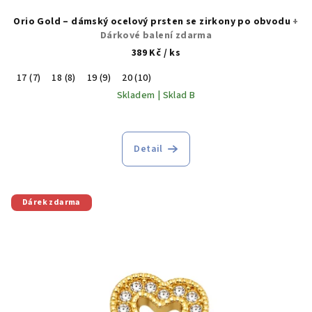
Orio Gold – dámský ocelový prsten se zirkony po obvodu
+
Dárkové balení zdarma
389 Kč
/ ks
17 (7)
18 (8)
19 (9)
20 (10)
Skladem | Sklad B
Detail
Dárek zdarma