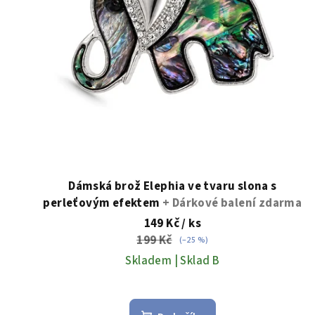
p
u
r
k
o
t
d
ů
u
k
t
Dámská brož Elephia ve tvaru slona s
perleťovým efektem
+ Dárkové balení zdarma
ů
149 Kč
/ ks
199 Kč
(–25 %)
Skladem | Sklad B