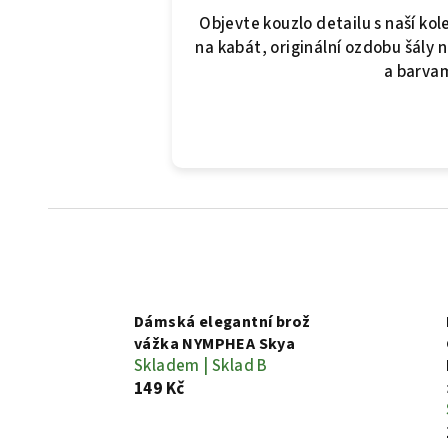
Objevte kouzlo detailu s naší kol
na kabát, originální ozdobu šály 
a barva
Dámská elegantní brož
vážka NYMPHEA Skya
Skladem | Sklad B
149 Kč