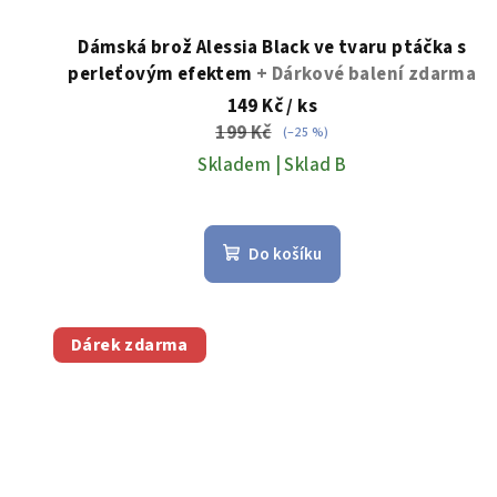
Dámská brož Alessia Black ve tvaru ptáčka s
perleťovým efektem
+ Dárkové balení zdarma
149 Kč
/ ks
199 Kč
(–25 %)
Skladem | Sklad B
Do košíku
Dárek zdarma