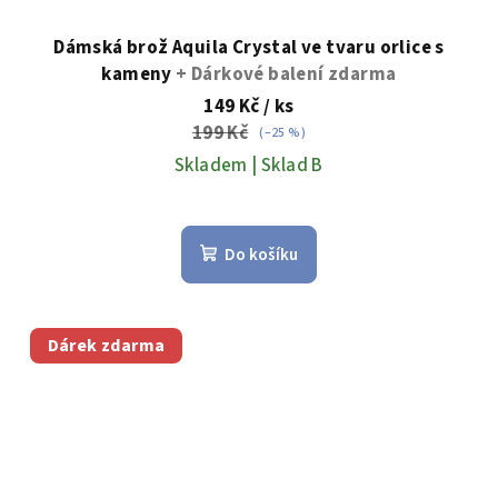
Dámská brož Aquila Crystal ve tvaru orlice s
kameny
+ Dárkové balení zdarma
149 Kč
/ ks
199 Kč
(–25 %)
Skladem | Sklad B
Do košíku
Dárek zdarma