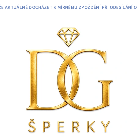
 AKTUÁLNĚ DOCHÁZET K MÍRNÉMU ZPOŽDĚNÍ PŘI ODESÍLÁNÍ O