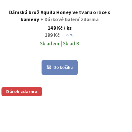
Dámská brož Aquila Honey ve tvaru orlice s
kameny
+ Dárkové balení zdarma
149 Kč
/ ks
199 Kč
(–25 %)
Skladem | Sklad B
Do košíku
Dárek zdarma