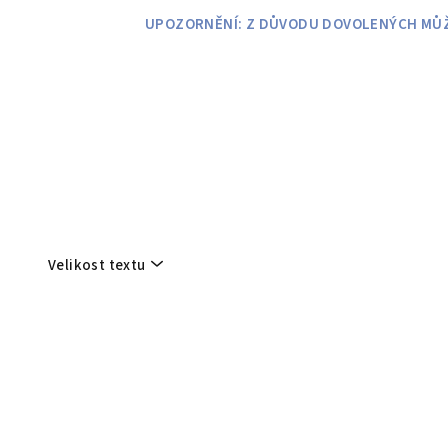
Přejít
UPOZORNĚNÍ: Z DŮVODU DOVOLENÝCH MŮŽE
na
obsah
Velikost textu