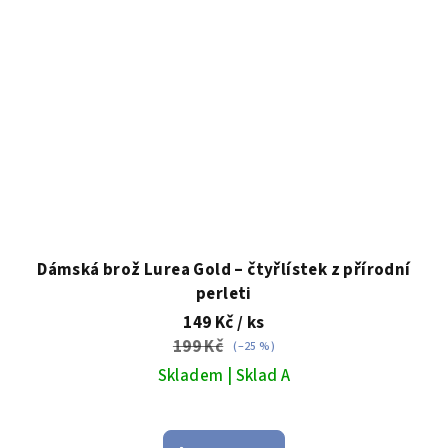
Dámská brož Lurea Gold – čtyřlístek z přírodní
perleti
149 Kč
/ ks
199 Kč
(–25 %)
Skladem | Sklad A