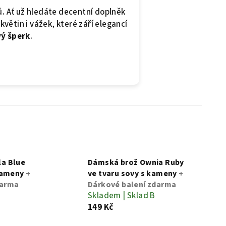
ků. Ať už hledáte decentní doplněk
větin i vážek, které září elegancí
vý šperk
.
la Blue
Dámská brož Ownia Ruby
 kameny
+
ve tvaru sovy s kameny
+
darma
Dárkové balení zdarma
Skladem | Sklad B
149 Kč