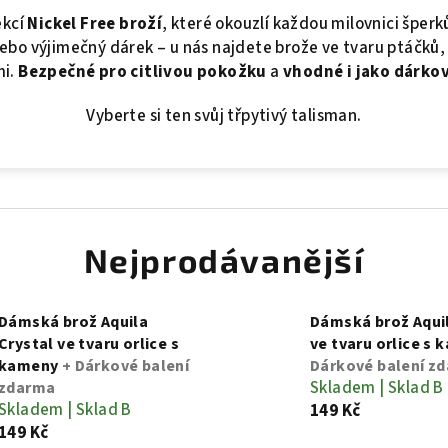
ekcí
Nickel Free broží
, které okouzlí každou milovnici šper
nebo výjimečný dárek – u nás najdete brože ve tvaru ptáčků, k
mi.
Bezpečné pro citlivou pokožku
a
vhodné i jako dárko
Vyberte si ten svůj třpytivý talisman.
Nejprodávanější
Dámská brož Aquila
Dámská brož Aqui
Crystal ve tvaru orlice s
ve tvaru orlice s
kameny
+ Dárkové balení
Dárkové balení z
Skladem | Sklad B
zdarma
Skladem | Sklad B
149 Kč
149 Kč