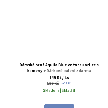
Dámská brož Aquila Blue ve tvaru orlice s
kameny
+ Dárkové balení zdarma
149 Kč
/ ks
199 Kč
(–25 %)
Skladem | Sklad B