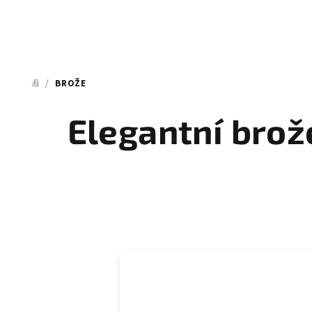
/
BROŽE
DOMŮ
Elegantní brož