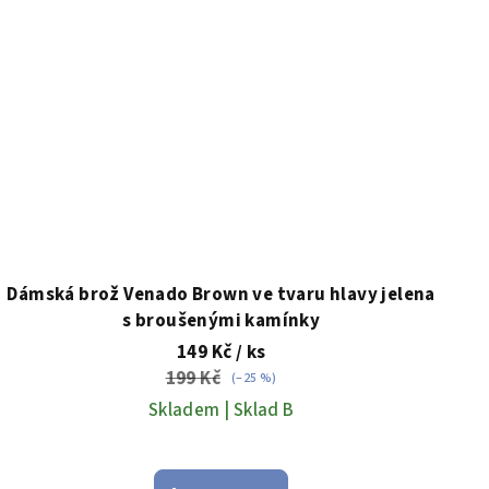
Dámská brož Venado Brown ve tvaru hlavy jelena
s broušenými kamínky
149 Kč
/ ks
199 Kč
(–25 %)
Skladem | Sklad B