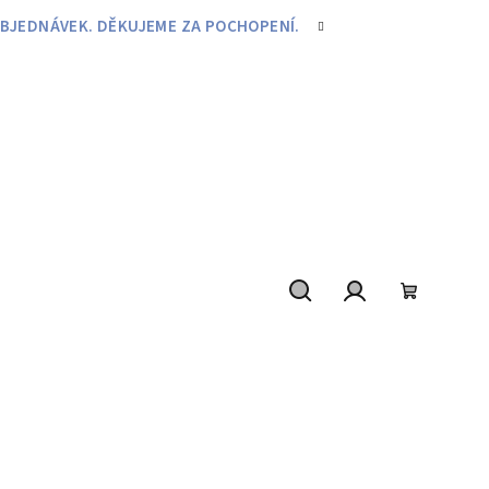
BJEDNÁVEK. DĚKUJEME ZA POCHOPENÍ.
Hledat
Přihlášení
Nákupní
košík