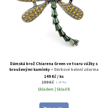
Dámská brož Chiarena Green ve tvaru vážky s
broušenými kamínky
+ Dárkové balení zdarma
149 Kč
/ ks
199 Kč
(–25 %)
Skladem | Sklad B