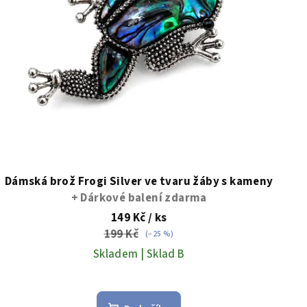
Dámská brož Frogi Silver ve tvaru žáby s kameny
+ Dárkové balení zdarma
149 Kč
/ ks
199 Kč
(–25 %)
Skladem | Sklad B