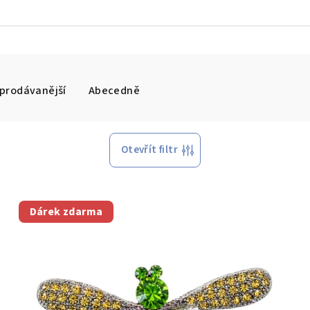
prodávanější
Abecedně
Otevřít filtr
Dárek zdarma