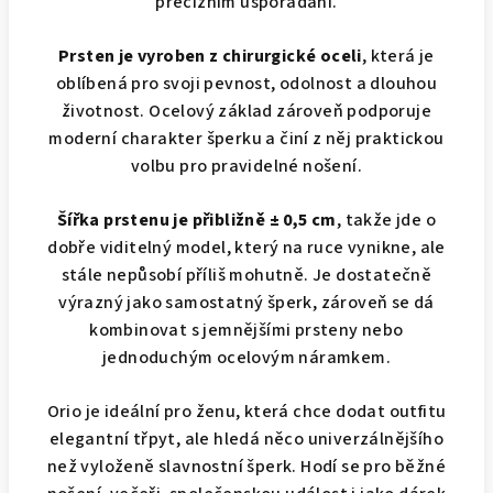
precizním uspořádání.
Prsten je vyroben z chirurgické oceli
, která je
oblíbená pro svoji pevnost, odolnost a dlouhou
životnost. Ocelový základ zároveň podporuje
moderní charakter šperku a činí z něj praktickou
volbu pro pravidelné nošení.
Šířka prstenu je přibližně ± 0,5 cm
, takže jde o
dobře viditelný model, který na ruce vynikne, ale
stále nepůsobí příliš mohutně. Je dostatečně
výrazný jako samostatný šperk, zároveň se dá
kombinovat s jemnějšími prsteny nebo
jednoduchým ocelovým náramkem.
Orio je ideální pro ženu, která chce dodat outfitu
elegantní třpyt, ale hledá něco univerzálnějšího
než vyloženě slavnostní šperk. Hodí se pro běžné