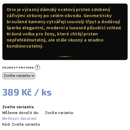
Orio je výrazný dámský ocelový prsten zdobený
zářivými zirkony po celém obvodu. Geometricky
broušené kameny vytvářejí souvislý třpyt a dodávají
šperku elegantní, moderní a luxusně působící vzhled.
Krásná volba pro ženy, které chtějí prsten
nepřehlédnutelný, ale stále vkusný a snadno
kombinovatelný.
?
VELIKOST PRSTENU
389 Kč
/ ks
Měrná
Zvolte variantu
cena:
Můžeme doručit do:
Zvolte variantu
Možnosti doručení
Kód:
Zvolte variantu