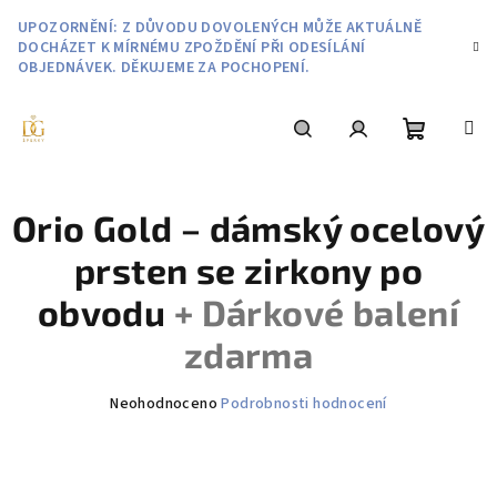
Přejít
UPOZORNĚNÍ: Z DŮVODU DOVOLENÝCH MŮŽE AKTUÁLNĚ
na
DOCHÁZET K MÍRNÉMU ZPOŽDĚNÍ PŘI ODESÍLÁNÍ
obsah
OBJEDNÁVEK. DĚKUJEME ZA POCHOPENÍ.
Nákupní
Hledat
Přihlášení
Orio Gold – dámský ocelový
košík
prsten se zirkony po
obvodu
+ Dárkové balení
zdarma
Průměrné
Neohodnoceno
Podrobnosti hodnocení
hodnocení
produktu
je
0,0