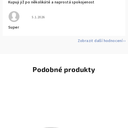
Kupuji již po několikáté a naprostá spokojenost
Hodnocení obchodu je 5 z 5 hvězdiček.
5.1.2026
Super
Zobrazit další hodnocení
Podobné produkty