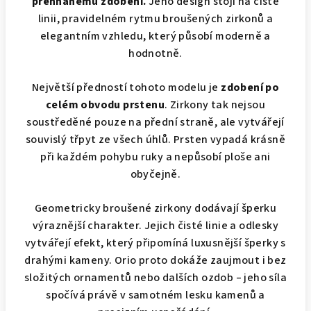
přehnanému zdobení.
Jeho design stojí na čisté
linii, pravidelném rytmu broušených zirkonů a
elegantním vzhledu, který působí moderně a
hodnotně.
Největší předností tohoto modelu je
zdobení po
celém obvodu prstenu
. Zirkony tak nejsou
soustředěné pouze na přední straně, ale vytvářejí
souvislý třpyt ze všech úhlů. Prsten vypadá krásně
při každém pohybu ruky a nepůsobí ploše ani
obyčejně.
Geometricky broušené zirkony dodávají šperku
výraznější charakter. Jejich čisté linie a odlesky
vytvářejí efekt, který připomíná luxusnější šperky s
drahými kameny. Orio proto dokáže zaujmout i bez
složitých ornamentů nebo dalších ozdob – jeho síla
spočívá právě v samotném lesku kamenů a