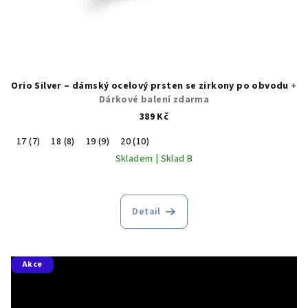
Orio Silver – dámský ocelový prsten se zirkony po obvodu
+
Dárkové balení zdarma
389 Kč
17 (7)
18 (8)
19 (9)
20 (10)
Skladem | Sklad B
Detail
Akce