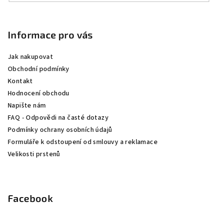
Z
á
p
Informace pro vás
a
Jak nakupovat
t
Obchodní podmínky
í
Kontakt
Hodnocení obchodu
Napište nám
FAQ - Odpovědi na časté dotazy
Podmínky ochrany osobních údajů
Formuláře k odstoupení od smlouvy a reklamace
Velikosti prstenů
Facebook