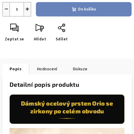
−
+
Do košíku
Zeptat se
Hlídat
Sdílet
Popis
Hodnocení
Diskuze
Detailní popis produktu
Dámský ocelový prsten Orio se
zirkony po celém obvodu