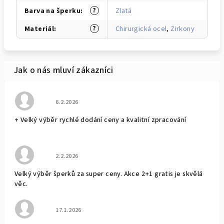
?
Barva na šperku
:
Zlatá
?
Materiál
:
Chirurgická ocel
,
Zirkony
Hodnocení obchodu je 5 z 5 hvězdiček.
6.2.2026
+ Velký výběr rychlé dodání ceny a kvalitní zpracování
Hodnocení obchodu je 5 z 5 hvězdiček.
2.2.2026
Velký výběr šperků za super ceny. Akce 2+1 gratis je skvělá
věc.
Hodnocení obchodu je 5 z 5 hvězdiček.
17.1.2026