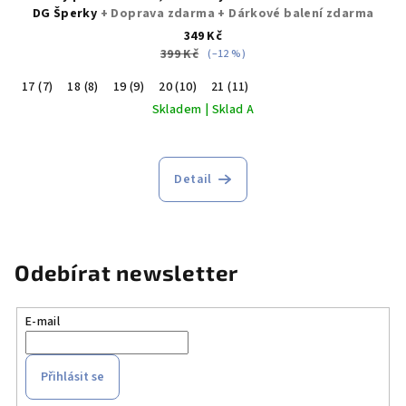
DG Šperky
+ Doprava zdarma + Dárkové balení zdarma
349 Kč
399 Kč
(–12 %)
17 (7)
18 (8)
19 (9)
20 (10)
21 (11)
Skladem | Sklad A
Průměrné
hodnocení
produktu
Detail
je
5,0
z
5
hvězdiček.
Odebírat newsletter
E-mail
Přihlásit se