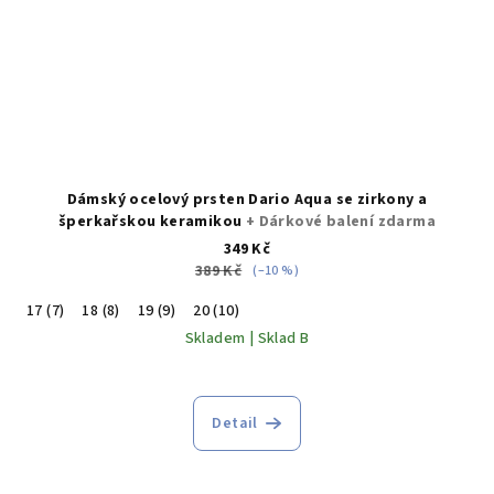
Dámský ocelový prsten Dario Aqua se zirkony a
šperkařskou keramikou
+ Dárkové balení zdarma
349 Kč
389 Kč
(–10 %)
17 (7)
18 (8)
19 (9)
20 (10)
Skladem | Sklad B
Detail