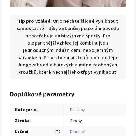
Tip pro vzhled:
Orio nechte klidně vyniknout
samostatně – díky zirkonům po celém obvodu
nepotřebuje další výrazné šperky. Pro
elegantnější vzhled jej kombinujte s
jednoduchými náušnicemi nebo jemným
náramkem. Při vrstvení prstenů bude nejlépe
fungovat vedle hladkých a méně zdobených
kroužků, které nechají jeho třpyt vyniknout.
Doplňkové parametry
Kategorie
:
Prsteny
Záruka
:
2 roky
?
Určení
:
Dámské