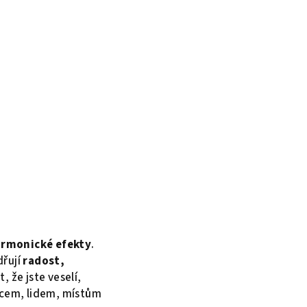
rmonické efekty
.
dřují
radost,
 že jste veselí,
věcem, lidem, místům