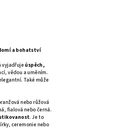
domí a bohatství
á vyjadřuje
úspěch,
encí, vědou a uměním.
 elegantní. Také může
, oranžová nebo růžová
á, fialová nebo černá.
istikovanost
. Je to
čírky, ceremonie nebo