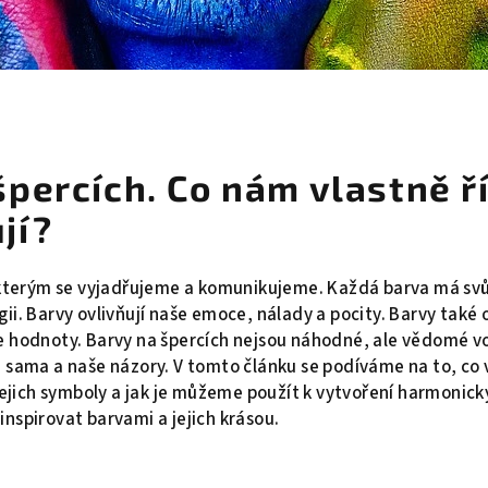
percích. Co nám vlastně ří
jí?
, kterým se vyjadřujeme a komunikujeme. Každá barva má sv
ii. Barvy ovlivňují naše emoce, nálady a pocity. Barvy také 
e hodnoty. Barvy na špercích nejsou náhodné, ale vědomé v
 sama a naše názory. V tomto článku se podíváme na to, co 
 jejich symboly a jak je můžeme použít k vytvoření harmonick
nspirovat barvami a jejich krásou.