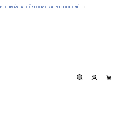
BJEDNÁVEK. DĚKUJEME ZA POCHOPENÍ.
Hledat
Přihlášení
Nákupní
košík