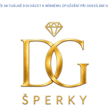
 AKTUÁLNĚ DOCHÁZET K MÍRNÉMU ZPOŽDĚNÍ PŘI ODESÍLÁNÍ O