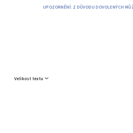
Přejít
UPOZORNĚNÍ: Z DŮVODU DOVOLENÝCH MŮŽE
na
obsah
Velikost textu