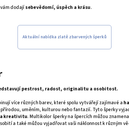
 vám dodají
sebevědomí, úspěch a krásu
.
Aktuální nabídka zlatě zbarvených šperků
r
dstavují pestrost, radost, originalitu a osobitost.
inují více různých barev, které spolu vytvářejí zajímavé a
ha
přírodou, uměním, kulturou nebo fantazií. Tyto šperky vyja
a kreativitu
. Multikolor šperky na špercích můžou znamenat,
 osobití a také můžou vyjadřovat vaši náklonnost k různým 