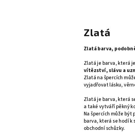
Zlatá
Zlatá barva, podobně
Zlatá je barva, která j
vítězství, slávu a uz
Zlatá na špercích můž
vyjadřovat lásku, věrn
Zlatá je barva, která 
a také vytváří pěkný k
Na špercích může být 
barva, která se hodí k
obchodní schůzky.