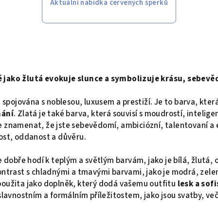
Aktuální nabídka červených šperků
 jako žlutá evokuje slunce a symbolizuje krásu, sebevě
e spojována s noblesou, luxusem a prestiží. Je to barva, kter
nání
. Zlatá je také barva, která souvisí s moudrostí, intelig
e znamenat, že jste sebevědomí, ambiciózní, talentovaní a
ost, oddanost a důvěru.
se dobře hodí k teplým a světlým barvám, jako je bílá, žlutá
ontrast s chladnými a tmavými barvami, jako je modrá, zelen
použita jako doplněk, který dodá vašemu outfitu
lesk a sof
 slavnostním a formálním příležitostem, jako jsou svatby, ve