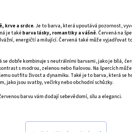
, krve a srdce
. Je to barva, která upoutává pozornost, vyv
ná je také
barva lásky, romantiky a vášně
. Červená na šp
vážní, energičtí a milující. Červená také může vyjadřovat 
á se dobře kombinuje s neutrálními barvami, jako je bílá, č
kontrast s modrou, zelenou nebo fialovou. Na špercích může
emu outfitu živost a dynamiku. Také je to barva, která se h
m, jako jsou svatby, večírky nebo obchodní schůzky.
červenou barvu vám dodají sebevědomí, sílu a eleganci.