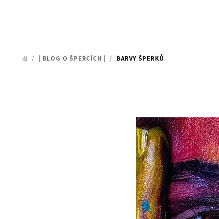
/
| BLOG O ŠPERCÍCH |
/
BARVY ŠPERKŮ
DOMŮ