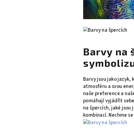
Barvy na š
symbolizu
Barvy jsou jako jazyk
atmosféru a svou energ
naše preference a naš
pomáhají vyjádřit sebe
na špercích, jaké jsou
kombinací. Nechme se i