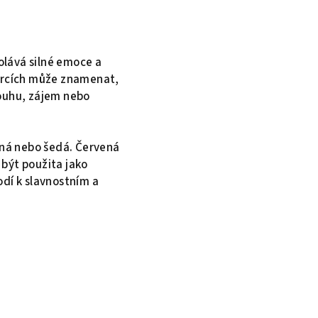
olává silné emoce a
ercích může znamenat,
touhu, zájem nebo
erná nebo šedá. Červená
 být použita jako
odí k slavnostním a