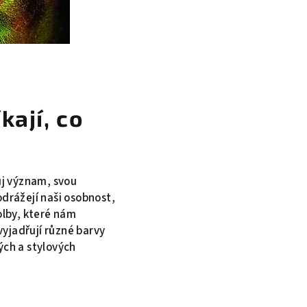
kají, co
ůj význam, svou
odrážejí naši osobnost,
olby, které nám
vyjadřují různé barvy
ých a stylových