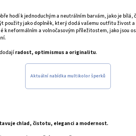
obře hodí k jednoduchým a neutrálním barvám, jako je bílá,
 použity jako doplněk, který dodá vašemu outfitu živost a 
é k neformálním a volnočasovým příležitostem, jako jsou osl
ní.
 dodají
radost, optimismus a originalitu
.
Aktuální nabídka multikolor šperků
tavuje chlad, čistotu, eleganci a modernost.