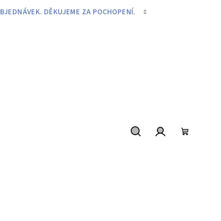
BJEDNÁVEK. DĚKUJEME ZA POCHOPENÍ.
Hledat
Přihlášení
Nákupní
košík