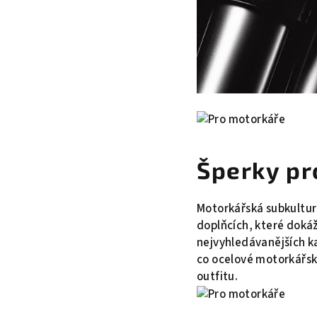
Šperky pr
Motorkářská subkultura
doplňcích, které doká
nejvyhledávanějších ka
co ocelové motorkářsk
outfitu.