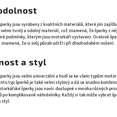
 odolnost
erky jsou vyrobeny z kvalitních materiálů, které jim zajišť
 velmi tvrdý a odolný materiál, což znamená, že šperky z ně
né podmínky, kterým jsou motorkáři vystaveni. Ocelové šper
ž znamená, že si svůj půvab udrží i při dlouhodobém nošení.
nost a styl
perky jsou velmi univerzální a hodí se ke všem typům moto
nto typ šperků je také velmi stylový a dá se snadno kombino
torkářské šperky jsou navíc dostupné v mnoha různých pro
po komplikované náhrdelníky. Každý si tak může vybrat špe
 styl.