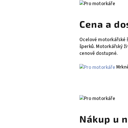
Cena a do
Ocelové motorkářské šp
šperků. Motorkářský ži
cenově dostupné.
Mrkně
Nákup u n