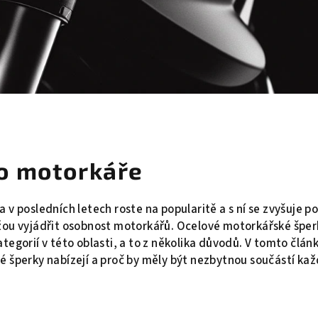
o motorkáře
 v posledních letech roste na popularitě a s ní se zvyšuje 
žou vyjádřit osobnost motorkářů. Ocelové motorkářské šperk
tegorií v této oblasti, a to z několika důvodů. V tomto člán
é šperky nabízejí a proč by měly být nezbytnou součástí k