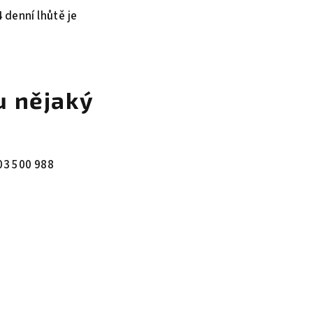
 denní lhůtě je
u nějaký
603 500 988