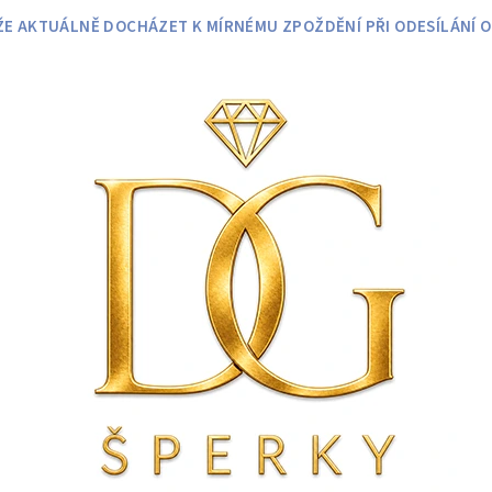
 AKTUÁLNĚ DOCHÁZET K MÍRNÉMU ZPOŽDĚNÍ PŘI ODESÍLÁNÍ O