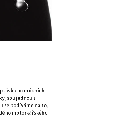
poptávka po módních
y jsou jednou z
ku se podíváme na to,
aždého motorkářského