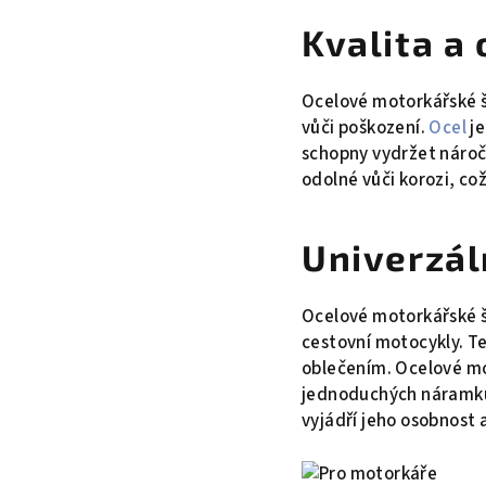
Kvalita a
Ocelové motorkářské šp
vůči poškození.
Ocel
je
schopny vydržet nároč
odolné vůči korozi, co
Univerzál
Ocelové motorkářské š
cestovní motocykly. Te
oblečením. Ocelové mo
jednoduchých náramků 
vyjádří jeho osobnost a