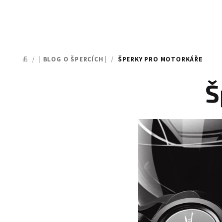
/
| BLOG O ŠPERCÍCH |
/
ŠPERKY PRO MOTORKÁŘE
DOMŮ
Š