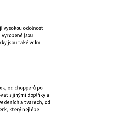
ují vysokou odolnost
j vyrobené jsou
ky jsou také velmi
rek, od chopperů po
vat s jinými doplňky a
vedeních a tvarech, od
rk, který nejlépe