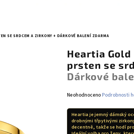
TEN SE SRDCEM A ZIRKONY
+ DÁRKOVÉ BALENÍ ZDARMA
Heartia Gold
prsten se sr
Dárkové bal
Průměrné
Neohodnoceno
Podrobnosti 
hodnocení
produktu
Heartia je jemný dámský oc
je
drobnými třpytivými zirkon
0,0
decentně, takže se hodí pro
z
Ideální volba pro ženy, kte