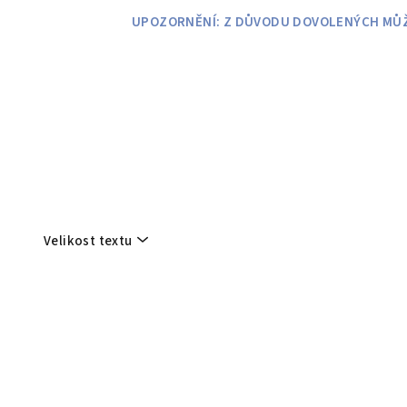
Přejít
UPOZORNĚNÍ: Z DŮVODU DOVOLENÝCH MŮŽE
na
obsah
Velikost textu