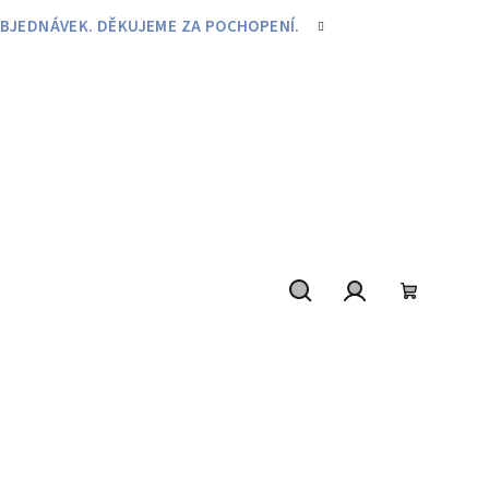
BJEDNÁVEK. DĚKUJEME ZA POCHOPENÍ.
Hledat
Přihlášení
Nákupní
košík