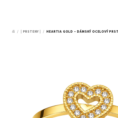
/
| PRSTENY |
/
HEARTIA GOLD – DÁMSKÝ OCELOVÝ PRS
DOMŮ