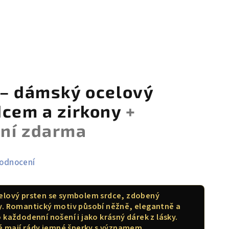
 – dámský ocelový
dcem a zirkony
+
ení zdarma
hodnocení
elový prsten se symbolem srdce, zdobený
y. Romantický motiv působí něžně, elegantně a
 každodenní nošení i jako krásný dárek z lásky.
ré mají rády jemné šperky s významem.