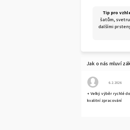
Tip pro vzhl
šatům, svetru
dalšími prsten
Hodnocení o
6.2.2026
+ Velký výběr rychlé d
kvalitní zpracování