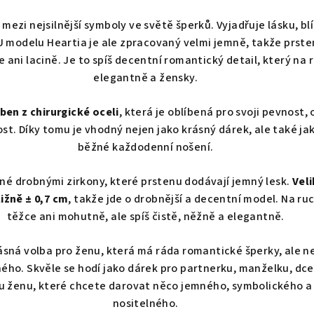
 mezi nejsilnější symboly ve světě šperků. Vyjadřuje lásku, bl
U modelu Heartia je ale zpracovaný velmi jemně, takže prst
 ani lacině. Je to spíš decentní romantický detail, který na
elegantně a žensky.
ben z chirurgické oceli
, která je oblíbená pro svoji pevnost,
st. Díky tomu je vhodný nejen jako krásný dárek, ale také ja
běžné každodenní nošení.
né drobnými zirkony, které prstenu dodávají jemný lesk.
Veli
ližně ± 0,7 cm
, takže jde o drobnější a decentní model. Na ru
těžce ani mohutně, ale spíš čistě, něžně a elegantně.
rásná volba pro ženu, která má ráda romantické šperky, ale n
ého. Skvěle se hodí jako dárek pro partnerku, manželku, dc
u ženu, které chcete darovat něco jemného, symbolického 
nositelného.