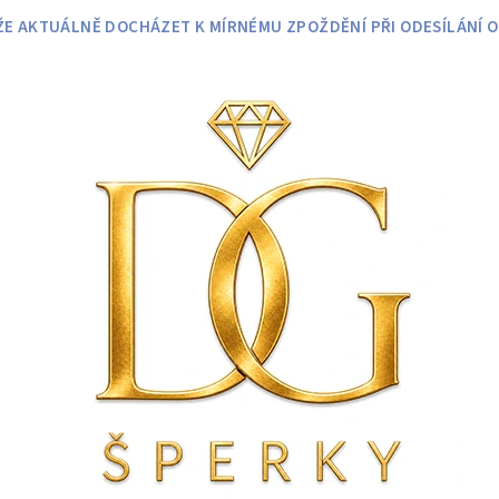
 AKTUÁLNĚ DOCHÁZET K MÍRNÉMU ZPOŽDĚNÍ PŘI ODESÍLÁNÍ O