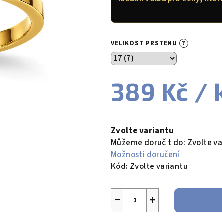
5
hvězdiček.
?
VELIKOST PRSTENU
389 Kč
/ 
Měrná
cena:
Zvolte variantu
Můžeme doručit do:
Zvolte va
Možnosti doručení
Kód:
Zvolte variantu
−
+