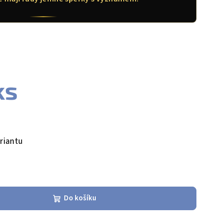
ks
riantu
Do košíku