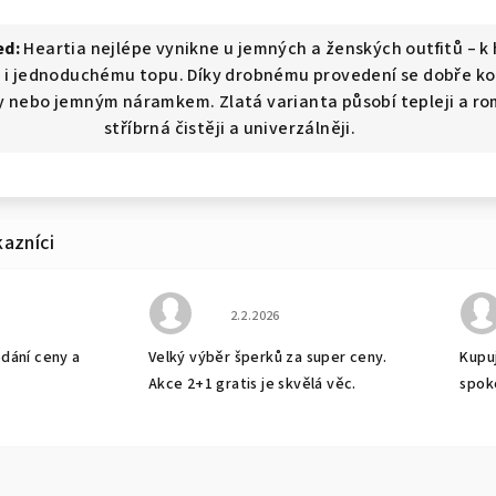
ed:
Heartia nejlépe vynikne u jemných a ženských outfitů – k
 i jednoduchému topu. Díky drobnému provedení se dobře ko
y nebo jemným náramkem. Zlatá varianta působí tepleji a ro
stříbrná čistěji a univerzálněji.
bchodu je 5 z 5 hvězdiček.
Hodnocení obchodu je 5 z 5 hvězdiček
2.2.2026
odání ceny a
Velký výběr šperků za super ceny.
Kupuj
Akce 2+1 gratis je skvělá věc.
spok