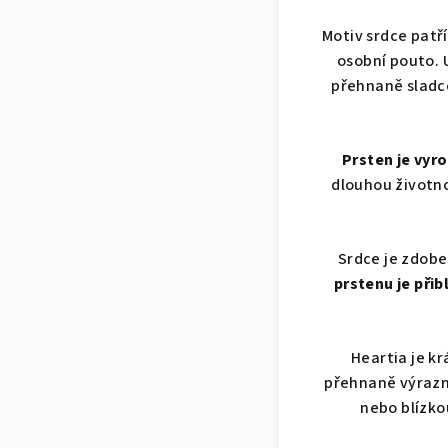
Motiv srdce patří
osobní pouto. 
přehnaně sladce
Prsten je vyro
dlouhou životno
Srdce je zdobe
prstenu je přib
Heartia je k
přehnaně výrazn
nebo blízko