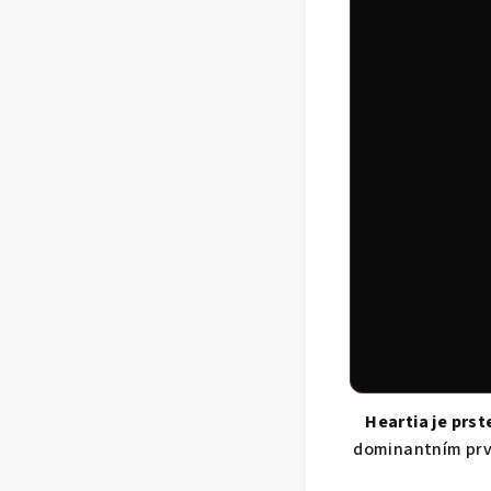
Heartia je prs
dominantním prvk