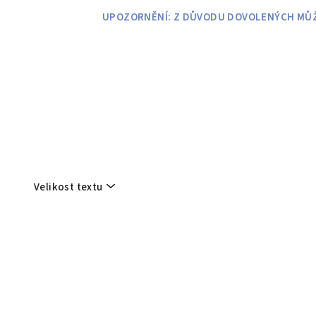
Přejít
UPOZORNĚNÍ: Z DŮVODU DOVOLENÝCH MŮŽE
na
obsah
Velikost textu