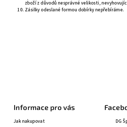
zboží z důvodů nesprávné velikosti, nevyhovujíc
Zásilky odeslané formou dobírky nepřebíráme.
Z
á
Informace pro vás
Faceb
p
a
Jak nakupovat
DG Š