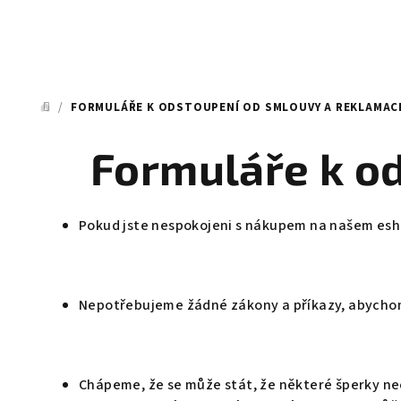
/
FORMULÁŘE K ODSTOUPENÍ OD SMLOUVY A REKLAMAC
DOMŮ
Formuláře k o
Pokud jste nespokojeni s nákupem na našem es
Nepotřebujeme žádné zákony a příkazy, abychom
Chápeme, že se může stát, že některé šperky neo