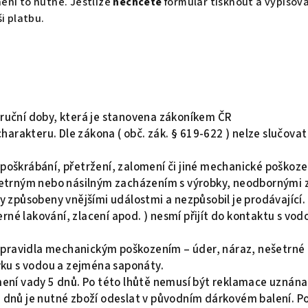
ení to nutné. Jestliže
nechcete
formulář tisknout a vypisova
i platbu.
áruční doby, která je stanovena zákoníkem ČR
arakteru. Dle zákona ( obč. zák. § 619-622 ) nelze slučovat 
 poškrábání, přetržení, zalomení či jiné mechanické poškoze
etrným nebo násilným zacházením s výrobky, neodbornými z
ly způsobeny vnějšími událostmi a nezpůsobil je prodávající.
rné lakování, zlacení apod. ) nesmí přijít do kontaktu s vod
zpravidla mechanickým poškozením – úder, náraz, nešetrné 
tyku s vodou a zejména saponáty.
ní vady 5 dnů. Po této lhůtě nemusí být reklamace uznána
ti dnů je nutné zboží odeslat v původním dárkovém balení. P