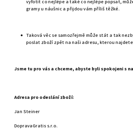
vyfotit co nejlépe a také co nejlépe popsat, mů
gramy u náušnic a přijdou vám příliš těžké.
Taková věc se samozřejmě může stát a tak nezb
poslat zboží zpět na naši adresu, kterou najdet
Jsme tu pro vás a chceme, abyste byli spokojeni s na
Adresa pro odeslání zboží:
Jan Steiner
DopravaGratis s.r.o.