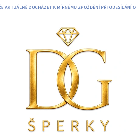
 AKTUÁLNĚ DOCHÁZET K MÍRNÉMU ZPOŽDĚNÍ PŘI ODESÍLÁNÍ O