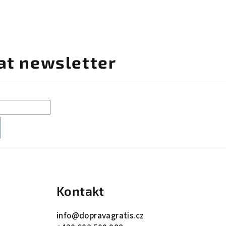
at newsletter
Kontakt
info
@
dopravagratis.cz