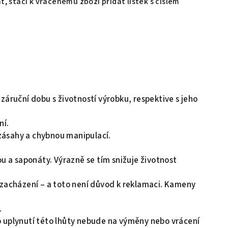
t, stačí k vrácenému zboží přidat lístek s číslem
záruční dobu s životností výrobku, respektive s jeho
ní.
ásahy a chybnou manipulací.
ou a saponáty. Výrazně se tím snižuje životnost
zacházení – a toto není důvod k reklamaci. Kameny
.
o uplynutí této lhůty nebude na výměny nebo vrácení