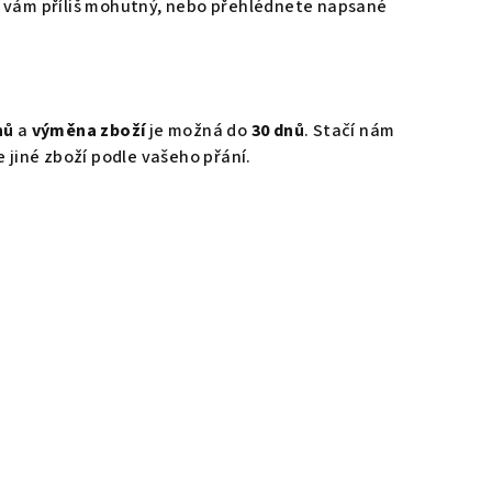
de vám příliš mohutný, nebo přehlédnete napsané
nů
a
výměna zboží
je možná do
30 dnů
. Stačí nám
 jiné zboží podle vašeho přání.