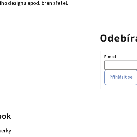
ího designu apod. brán zřetel.
Odebír
E-mail
Přihlásit se
ook
perky