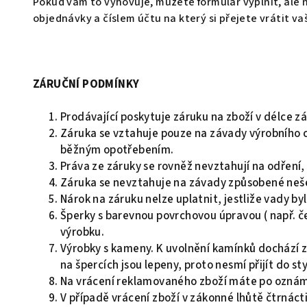
Pokud vám to vyhovuje, můžete formulář vyplnit, ale n
objednávky a číslem účtu na který si přejete vrátit vaš
ZÁRUČNÍ PODMÍNKY
Prodávající poskytuje záruku na zboží v délce z
Záruka se vztahuje pouze na závady výrobního ch
běžným opotřebením.
Práva ze záruky se rovněž nevztahují na odření,
Záruka se nevztahuje na závady způsobené neš
Nárok na záruku nelze uplatnit, jestliže vady by
Šperky s barevnou povrchovou úpravou ( např. če
výrobku.
Výrobky s kameny. K uvolnění kamínků dochází 
na špercích jsou lepeny, proto nesmí přijít do s
Na vrácení reklamovaného zboží máte po oznáme
V případě vrácení zboží v zákonné lhůtě čtrnác