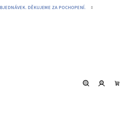
BJEDNÁVEK. DĚKUJEME ZA POCHOPENÍ.
Hledat
Přihlášení
Nákupní
košík