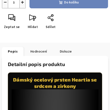
−
+
Do košíku
Zeptat se
Hlídat
Sdílet
Popis
Hodnocení
Diskuze
Detailní popis produktu
Dámský ocelový prsten Heartia se
srdcem a zirkony