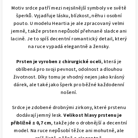
Motiv srdce patří mezi nejsilnější symboly ve světě
šperků. Vyjadřuje lásku, blízkost, něhu i osobní
pouto. U modelu Heartia je ale zpracovaný velmi
jemně, takže prsten nepůsobí přehnaně sladce ani
lacině. Je to spíš decentní romantický detail, který
na ruce vypadá elegantně a žensky.
Prsten je vyroben z chirurgické oceli
, která je
oblíbená pro svoji pevnost, odolnost a dlouhou
životnost. Díky tomu je vhodný nejen jako krásný
dárek, ale také jako šperk pro běžné každodenní
nošení.
Srdce je zdobené drobnými zirkony, které prstenu
dodávají jemný lesk.
Velikost hlavy prstenu je
přibližně ± 0,7 cm
, takže jde o drobnější a decentní
model. Na ruce nepůsobí těžce ani mohutně, ale