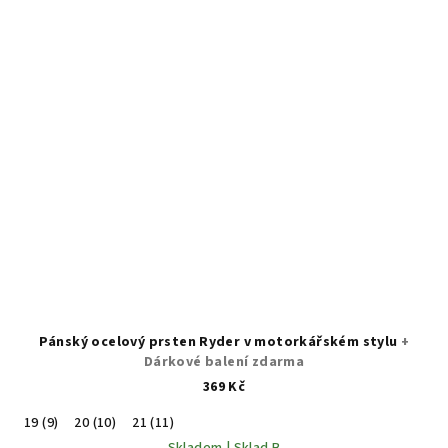
Pánský ocelový prsten Ryder v motorkářském stylu
+
Dárkové balení zdarma
369 Kč
19 (9)
20 (10)
21 (11)