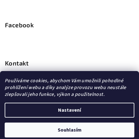
Facebook
Kontakt
info
@
dopravagratis.cz
Používáme cookies, abychom Vám umožnili pohodlné
+420 603 500 988
prohlížení webu a díky analýze provozu webu neustále
+420 603 500 988
zlepšovali jeho funkce, výkon a použitelnost.
Nastavení
Copyright 2026
DG Šperky
. Všechna práva vyhrazena.
Souhlasím
Vytvořil Shoptet