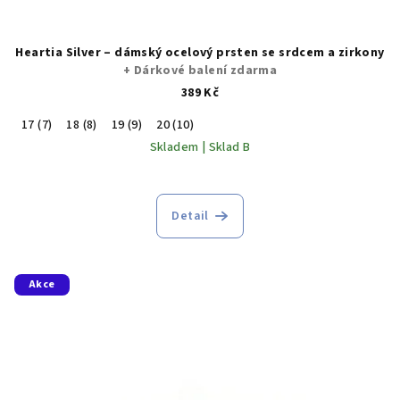
Heartia Silver – dámský ocelový prsten se srdcem a zirkony
+ Dárkové balení zdarma
389 Kč
17 (7)
18 (8)
19 (9)
20 (10)
Skladem | Sklad B
Detail
Akce