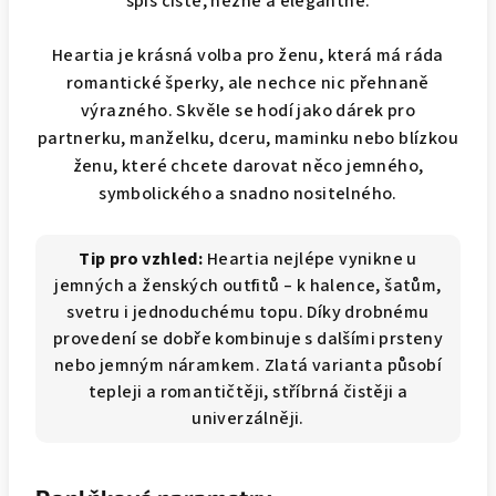
spíš čistě, něžně a elegantně.
Heartia je krásná volba pro ženu, která má ráda
romantické šperky, ale nechce nic přehnaně
výrazného. Skvěle se hodí jako dárek pro
partnerku, manželku, dceru, maminku nebo blízkou
ženu, které chcete darovat něco jemného,
symbolického a snadno nositelného.
Tip pro vzhled:
Heartia nejlépe vynikne u
jemných a ženských outfitů – k halence, šatům,
svetru i jednoduchému topu. Díky drobnému
provedení se dobře kombinuje s dalšími prsteny
nebo jemným náramkem. Zlatá varianta působí
tepleji a romantičtěji, stříbrná čistěji a
univerzálněji.