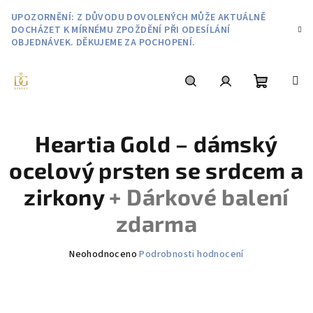
Přejít
UPOZORNĚNÍ: Z DŮVODU DOVOLENÝCH MŮŽE AKTUÁLNĚ
na
DOCHÁZET K MÍRNÉMU ZPOŽDĚNÍ PŘI ODESÍLÁNÍ
obsah
OBJEDNÁVEK. DĚKUJEME ZA POCHOPENÍ.
Nákupní
Hledat
Přihlášení
Heartia Gold – dámský
košík
ocelový prsten se srdcem a
zirkony
+ Dárkové balení
zdarma
Průměrné
Neohodnoceno
Podrobnosti hodnocení
hodnocení
produktu
je
0,0