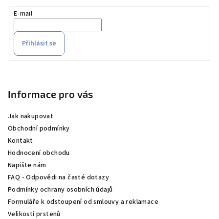
E-mail
Přihlásit se
Z
á
p
Informace pro vás
a
Jak nakupovat
t
Obchodní podmínky
í
Kontakt
Hodnocení obchodu
Napište nám
FAQ - Odpovědi na časté dotazy
Podmínky ochrany osobních údajů
Formuláře k odstoupení od smlouvy a reklamace
Velikosti prstenů