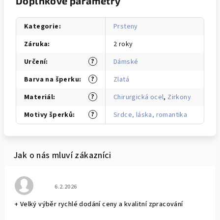
Doplňkové parametry
Kategorie
:
Prsteny
Záruka
:
2 roky
?
Určení
:
Dámské
?
Barva na šperku
:
Zlatá
?
Materiál
:
Chirurgická ocel
,
Zirkony
?
Motivy šperků
:
Srdce, láska, romantika
Hodnocení obchodu je 5 z 5 hvězdiček.
6.2.2026
+ Velký výběr rychlé dodání ceny a kvalitní zpracování