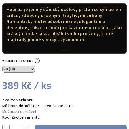
Heartia je jemný dámský ocelový prsten se symbolem
srdce, zdobený drobnými třpytivými zirkony.
Romantický motiv působí něžně, elegantně a
decentně, takže se hodí pro každodenní nošení i jako
krásný dárek z lásky. Ideální volba pro ženy, které
mají rády jemné šperky s významem.
?
VELIKOST PRSTENU
389 Kč
/ ks
Měrná
Zvolte variantu
cena:
Můžeme doručit do:
Zvolte variantu
Možnosti doručení
Kód:
Zvolte variantu