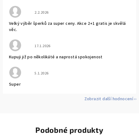
Hodnocení obchodu je 5 z 5 hvězdiček.
2.2.2026
Velký výběr šperků za super ceny. Akce 2+1 gratis je skvělá
věc.
Hodnocení obchodu je 5 z 5 hvězdiček.
17.1.2026
Kupuji již po několikáté a naprostá spokojenost
Hodnocení obchodu je 5 z 5 hvězdiček.
5.1.2026
Super
Zobrazit další hodnocení
Podobné produkty