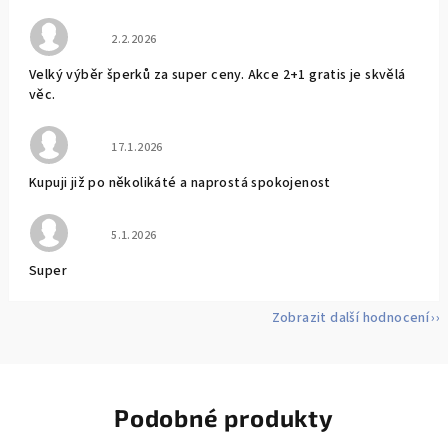
Hodnocení obchodu je 5 z 5 hvězdiček.
2.2.2026
Velký výběr šperků za super ceny. Akce 2+1 gratis je skvělá
věc.
Hodnocení obchodu je 5 z 5 hvězdiček.
17.1.2026
Kupuji již po několikáté a naprostá spokojenost
Hodnocení obchodu je 5 z 5 hvězdiček.
5.1.2026
Super
Zobrazit další hodnocení
Podobné produkty