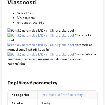
Vlastnosti
Délka 25 cm
Šířka 0,9 cm
Hmotnost cca 26 g
Chirurgická
ocel
Náramek se
nemusí sundávat při koupání
DopravaGratis
znamená především maximální vstřícnost vůči Vám,
zákazníkům
Doplňkové parametry
Kategorie
:
Ocelové a stříbrné náramky
Záruka
:
2 roky