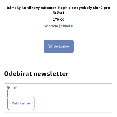
Dámský korálkový náramek Elephio se symboly slonů pro
štěstí
179 Kč
Skladem | Sklad B
Do košíku
Odebírat newsletter
E-mail
Přihlásit se
Z