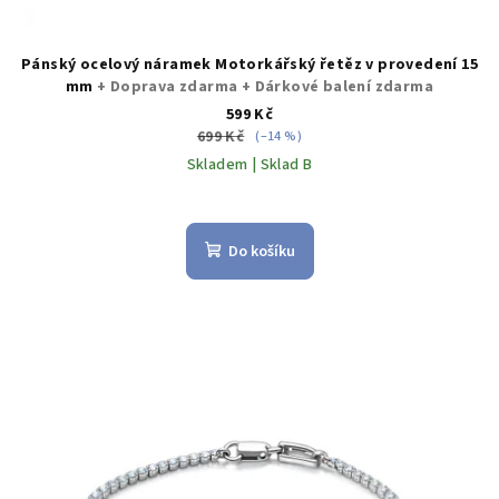
Pánský ocelový náramek Motorkářský řetěz v provedení 15
mm
+ Doprava zdarma + Dárkové balení zdarma
599 Kč
699 Kč
(–14 %)
Skladem | Sklad B
Průměrné
hodnocení
produktu
Do košíku
je
5,0
z
5
hvězdiček.