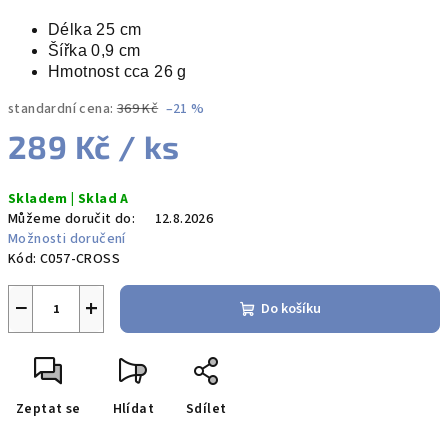
Délka 25 cm
Šířka 0,9 cm
Hmotnost cca 26 g
standardní cena:
369 Kč
–21 %
289 Kč
/ ks
Měrná
Skladem | Sklad A
cena:
Můžeme doručit do:
12.8.2026
Možnosti doručení
Kód:
C057-CROSS
−
+
Do košíku
Zeptat se
Hlídat
Sdílet