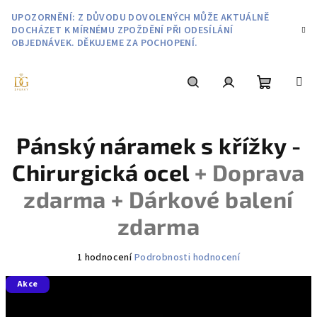
Přejít
UPOZORNĚNÍ: Z DŮVODU DOVOLENÝCH MŮŽE AKTUÁLNĚ
na
DOCHÁZET K MÍRNÉMU ZPOŽDĚNÍ PŘI ODESÍLÁNÍ
obsah
OBJEDNÁVEK. DĚKUJEME ZA POCHOPENÍ.
Nákupní
Hledat
Přihlášení
Pánský náramek s křížky -
košík
Chirurgická ocel
+ Doprava
zdarma + Dárkové balení
zdarma
Průměrné
1 hodnocení
Podrobnosti hodnocení
hodnocení
Akce
produktu
je
5,0