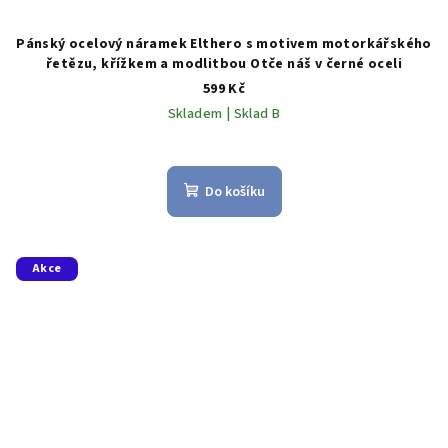
Pánský ocelový náramek Elthero s motivem motorkářského
řetězu, křížkem a modlitbou Otče náš v černé oceli
599 Kč
Skladem | Sklad B
Do košíku
Akce