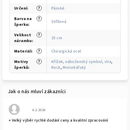
?
Určení
:
Pánské
?
Barva na
Stříbrná
šperku
:
?
Velikost
25 cm
náramku
:
?
Materiál
:
Chirurgická ocel
?
Motivy
Křížek, náboženský symbol, víra
,
šperků
:
Rock
,
Motorkářský
Hodnocení obchodu je 5 z 5 hvězdiček.
6.2.2026
+ Velký výběr rychlé dodání ceny a kvalitní zpracování