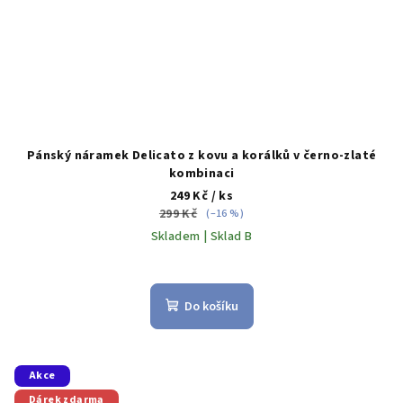
Pánský náramek Delicato z kovu a korálků v černo-zlaté
kombinaci
249 Kč
/ ks
299 Kč
(–16 %)
Skladem | Sklad B
Do košíku
Akce
Dárek zdarma