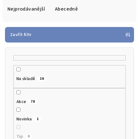
e
Nejprodávanější
Abecedně
n
í
p
Zavřít filtr
r
o
d
u
k
Na skladě
16
t
ů
Akce
78
Novinka
1
Tip
0