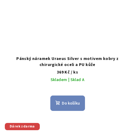
Pánský náramek Uraeus Silver s motivem kobry z
chirurgické oceli a PU kůže
369 Kč
/ ks
Skladem | Sklad A
Do košíku
Dárek zdarma