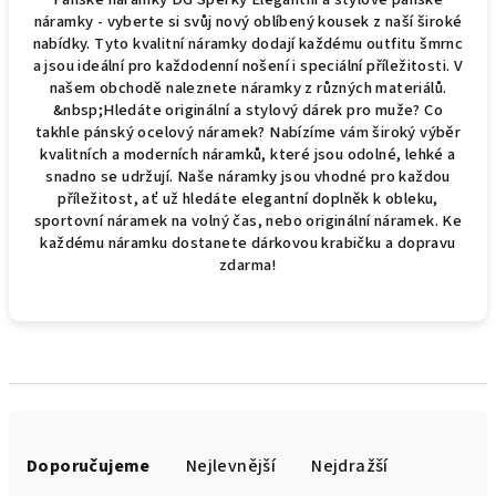
náramky - vyberte si svůj nový oblíbený kousek z naší široké
nabídky. Tyto kvalitní náramky dodají každému outfitu šmrnc
a jsou ideální pro každodenní nošení i speciální příležitosti. V
našem obchodě naleznete náramky z různých materiálů.
&nbsp;Hledáte originální a stylový dárek pro muže? Co
takhle pánský ocelový náramek? Nabízíme vám široký výběr
kvalitních a moderních náramků, které jsou odolné, lehké a
snadno se udržují. Naše náramky jsou vhodné pro každou
příležitost, ať už hledáte elegantní doplněk k obleku,
sportovní náramek na volný čas, nebo originální náramek. Ke
každému náramku dostanete dárkovou krabičku a dopravu
zdarma!
Ř
a
Doporučujeme
Nejlevnější
Nejdražší
z