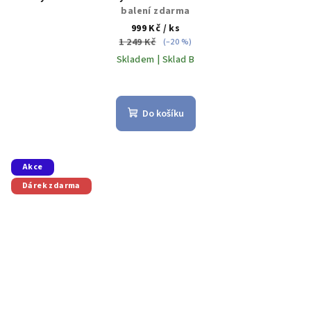
balení zdarma
999 Kč
/ ks
1 249 Kč
(–20 %)
Skladem | Sklad B
Do košíku
Akce
Dárek zdarma