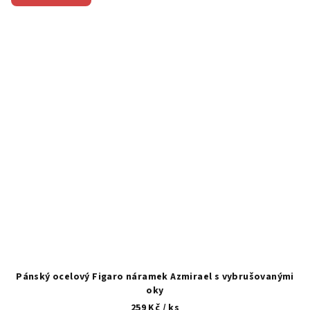
Pánský ocelový Figaro náramek Azmirael s vybrušovanými
oky
259 Kč
/ ks