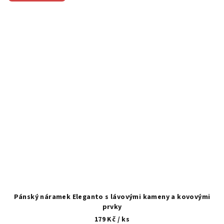
Pánský náramek Eleganto s lávovými kameny a kovovými
prvky
179 Kč
/ ks