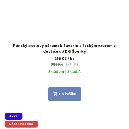
Pánský ocelový náramek Zavario s řeckým vzorem z
destiček ♂️ DG Šperky
259 Kč
/ ks
389 Kč
(–33 %)
Skladem | Sklad A
Do košíku
Akce
Dárek zdarma