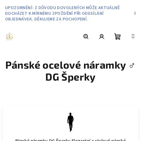
Přejít
UPOZORNĚNÍ: Z DŮVODU DOVOLENÝCH MŮŽE AKTUÁLNĚ
na
DOCHÁZET K MÍRNÉMU ZPOŽDĚNÍ PŘI ODESÍLÁNÍ
obsah
OBJEDNÁVEK. DĚKUJEME ZA POCHOPENÍ.
Nákupní
Hledat
Přihlášení
Pánské ocelové náramky ♂️
košík
DG Šperky
Pánské náramky DG Šperky Elegantní a stylové pánské