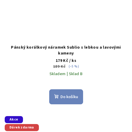
Pánský korálkový náramek Sublio s lebkou a lavovými
kameny
179 Kč
/ ks
189 Kč
(–5 %)
Skladem | Sklad B
Do košíku
Akce
Dárek zdarma