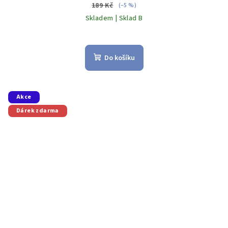
189 Kč
(–5 %)
Skladem | Sklad B
Do košíku
Akce
Dárek zdarma