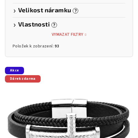
Velikost náramku
?
Vlastnosti
?
VYMAZAT FILTRY
Položek k zobrazení:
93
V
Akce
ý
Dárek zdarma
p
i
s
p
r
o
d