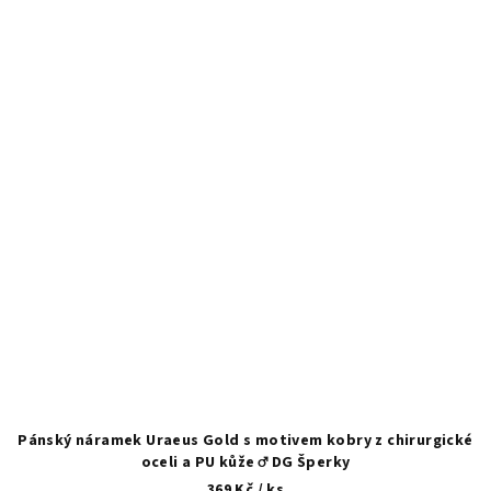
Pánský náramek Uraeus Gold s motivem kobry z chirurgické
oceli a PU kůže ♂️ DG Šperky
369 Kč
/ ks