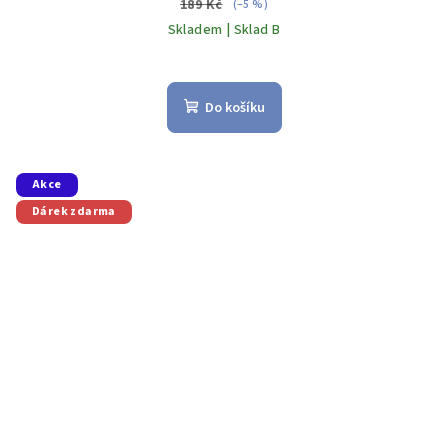
189 Kč
(–5 %)
Skladem | Sklad B
Do košíku
Akce
Dárek zdarma