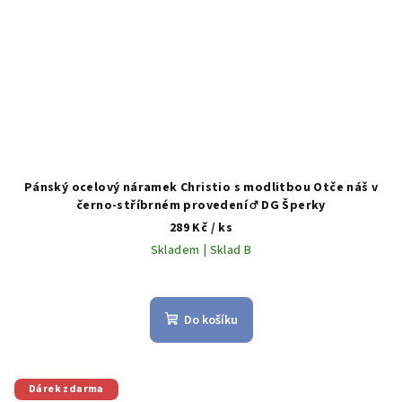
Pánský ocelový náramek Christio s modlitbou Otče náš v
černo-stříbrném provedení ♂️ DG Šperky
289 Kč
/ ks
Skladem | Sklad B
Do košíku
Dárek zdarma