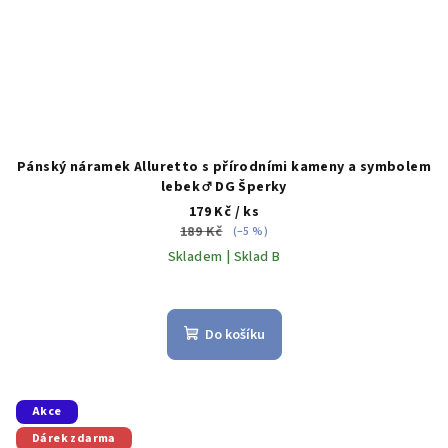
Pánský náramek Alluretto s přírodními kameny a symbolem
lebek ♂️ DG Šperky
179 Kč
/ ks
189 Kč
(–5 %)
Skladem | Sklad B
Do košíku
Akce
Dárek zdarma