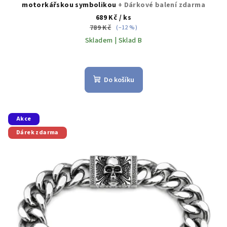
motorkářskou symbolikou
+ Dárkové balení zdarma
689 Kč
/ ks
789 Kč
(–12 %)
Skladem | Sklad B
Do košíku
Akce
Dárek zdarma