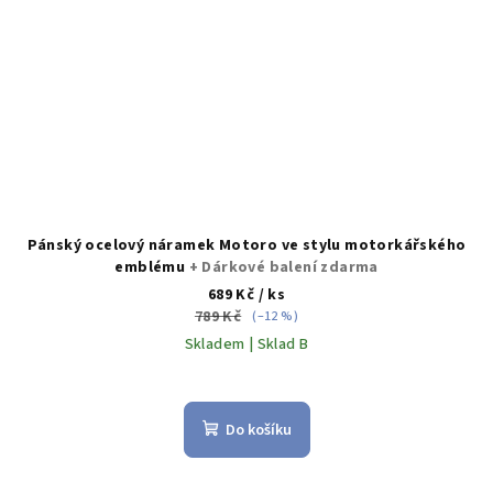
Pánský ocelový náramek Motoro ve stylu motorkářského
emblému
+ Dárkové balení zdarma
689 Kč
/ ks
789 Kč
(–12 %)
Skladem | Sklad B
Do košíku