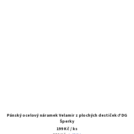
Pánský ocelový náramek Velamir z plochých destiček ♂️ DG
Šperky
199 Kč
/ ks