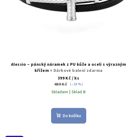
u
k
t
ů
Alessio – pánský náramek z PU kůže a oceli s výrazným
křížem
+ Dárkové balení zdarma
399 Kč
/ ks
489 Kč
(–18 %)
Skladem | Sklad B
Do košíku