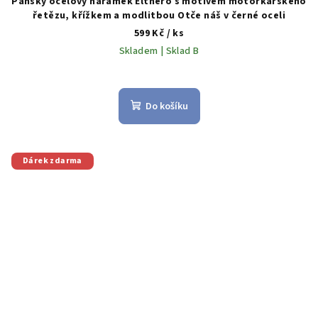
Pánský ocelový náramek Elthero s motivem motorkářského
řetězu, křížkem a modlitbou Otče náš v černé oceli
599 Kč
/ ks
Skladem | Sklad B
Do košíku
Dárek zdarma