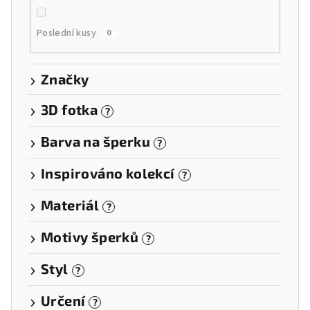
Poslední kusy
0
Značky
3D fotka
?
Barva na šperku
?
Inspirováno kolekcí
?
Materiál
?
Motivy šperků
?
Styl
?
Určení
?