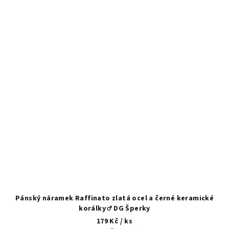
Pánský náramek Raffinato zlatá ocel a černé keramické
korálky ♂️ DG Šperky
179 Kč
/ ks