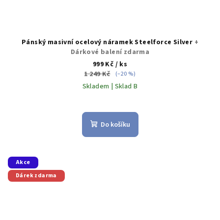
Pánský masivní ocelový náramek Steelforce Silver
+
Dárkové balení zdarma
999 Kč
/ ks
1 249 Kč
(–20 %)
Skladem | Sklad B
Do košíku
Akce
Dárek zdarma