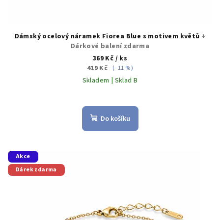
Dámský ocelový náramek Fiorea Blue s motivem květů
+
Dárkové balení zdarma
369 Kč
/ ks
419 Kč
(–11 %)
Skladem | Sklad B
Do košíku
Akce
Dárek zdarma