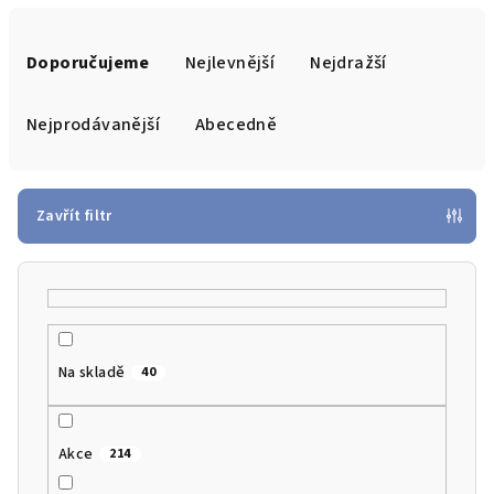
Ř
a
Doporučujeme
Nejlevnější
Nejdražší
z
e
Nejprodávanější
Abecedně
n
í
p
Zavřít filtr
r
o
d
u
k
Na skladě
40
t
ů
Akce
214