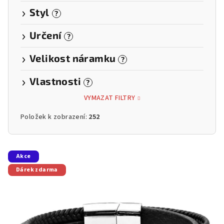
Styl
?
Určení
?
Velikost náramku
?
Vlastnosti
?
VYMAZAT FILTRY
Položek k zobrazení:
252
V
Akce
ý
Dárek zdarma
p
i
s
p