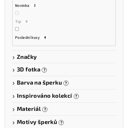
Novinka
2
Tip
0
Poslední kusy
4
Značky
3D fotka
?
Barva na šperku
?
Inspirováno kolekcí
?
Materiál
?
Motivy šperků
?