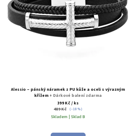
r
o
d
u
k
t
ů
Alessio – pánský náramek z PU kůže a oceli s výrazným
křížem
+ Dárkové balení zdarma
399 Kč
/ ks
489 Kč
(–18 %)
Skladem | Sklad B