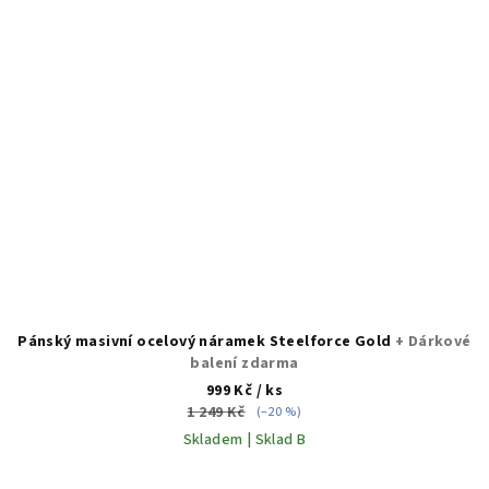
Pánský masivní ocelový náramek Steelforce Gold
+ Dárkové
balení zdarma
999 Kč
/ ks
1 249 Kč
(–20 %)
Skladem | Sklad B