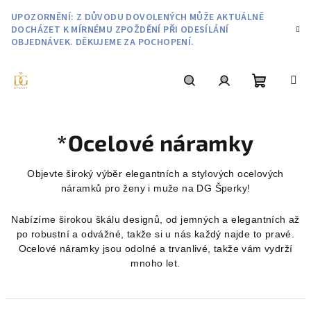
Přejít
UPOZORNĚNÍ: Z DŮVODU DOVOLENÝCH MŮŽE AKTUÁLNĚ
na
DOCHÁZET K MÍRNÉMU ZPOŽDĚNÍ PŘI ODESÍLÁNÍ
obsah
OBJEDNÁVEK. DĚKUJEME ZA POCHOPENÍ.
Nákupní
Hledat
Přihlášení
*Ocelové náramky
košík
Objevte široký výběr elegantních a stylových ocelových
náramků pro ženy i muže na DG Šperky!
Nabízíme širokou škálu designů, od jemných a elegantních až
po robustní a odvážné, takže si u nás každý najde to pravé.
Ocelové náramky jsou odolné a trvanlivé, takže vám vydrží
mnoho let.