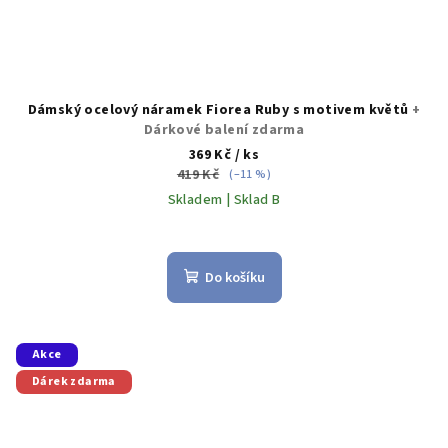
Dámský ocelový náramek Fiorea Ruby s motivem květů
+
Dárkové balení zdarma
369 Kč
/ ks
419 Kč
(–11 %)
Skladem | Sklad B
Do košíku
Akce
Dárek zdarma