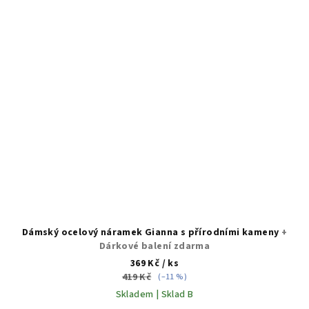
Dámský ocelový náramek Gianna s přírodními kameny
+
Dárkové balení zdarma
369 Kč
/ ks
419 Kč
(–11 %)
Skladem | Sklad B