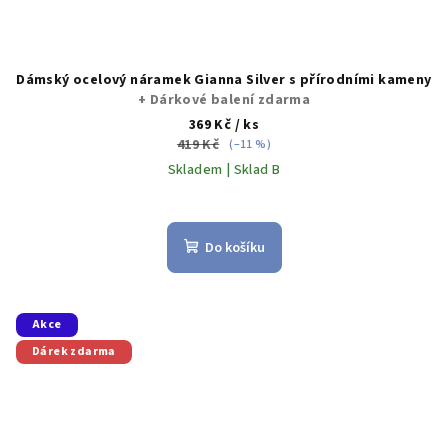
Dámský ocelový náramek Gianna Silver s přírodními kameny
+ Dárkové balení zdarma
369 Kč
/ ks
419 Kč
(–11 %)
Skladem | Sklad B
Do košíku
Akce
Dárek zdarma