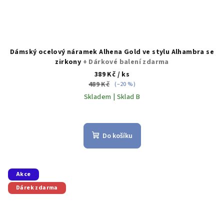
Dámský ocelový náramek Alhena Gold ve stylu Alhambra se
zirkony
+ Dárkové balení zdarma
389 Kč
/ ks
489 Kč
(–20 %)
Skladem | Sklad B
Do košíku
Akce
Dárek zdarma