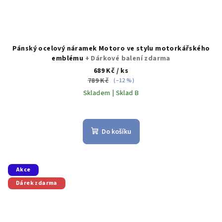
Pánský ocelový náramek Motoro ve stylu motorkářského
emblému
+ Dárkové balení zdarma
689 Kč
/ ks
789 Kč
(–12 %)
Skladem | Sklad B
Do košíku
Akce
Dárek zdarma