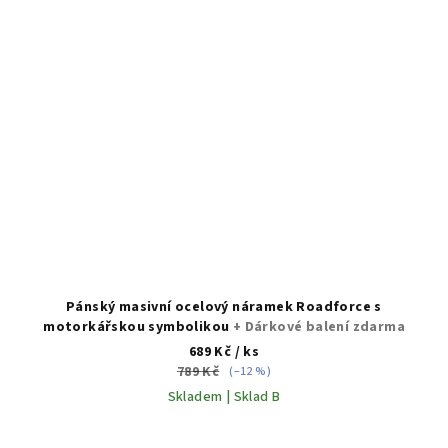
Pánský masivní ocelový náramek Roadforce s
motorkářskou symbolikou
+ Dárkové balení zdarma
689 Kč
/ ks
789 Kč
(–12 %)
Skladem | Sklad B