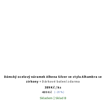
Dámský ocelový náramek Alhena Silver ve stylu Alhambra se
zirkony
+ Dárkové balení zdarma
389 Kč
/ ks
489 Kč
(–20 %)
Skladem | Sklad B