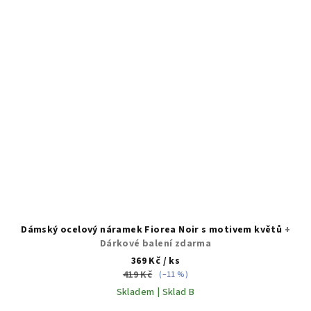
Dámský ocelový náramek Fiorea Noir s motivem květů
+
Dárkové balení zdarma
369 Kč
/ ks
419 Kč
(–11 %)
Skladem | Sklad B