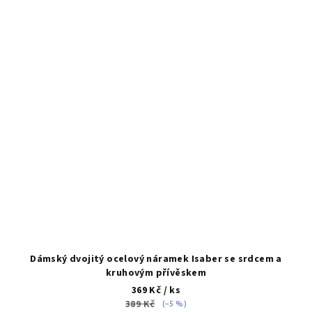
Dámský dvojitý ocelový náramek Isaber se srdcem a
kruhovým přívěskem
369 Kč
/ ks
389 Kč
(–5 %)