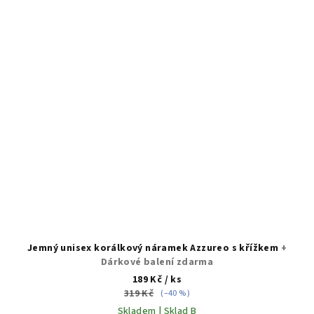
Jemný unisex korálkový náramek Azzureo s křížkem
+
Dárkové balení zdarma
189 Kč
/ ks
319 Kč
(–40 %)
Skladem | Sklad B