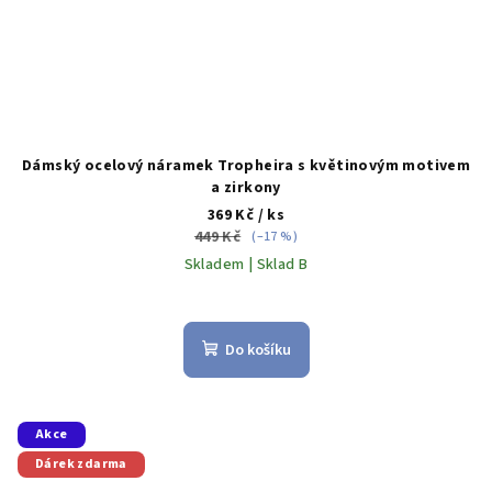
Dámský ocelový náramek Tropheira s květinovým motivem
a zirkony
369 Kč
/ ks
449 Kč
(–17 %)
Skladem | Sklad B
Do košíku
Akce
Dárek zdarma