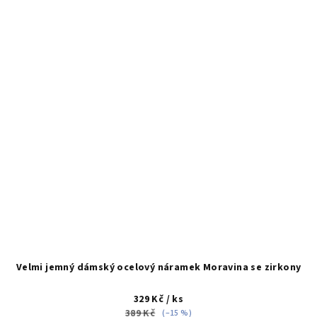
Velmi jemný dámský ocelový náramek Moravina se zirkony
329 Kč
/ ks
389 Kč
(–15 %)