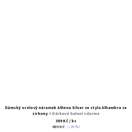
Dámský ocelový náramek Alhena Silver ve stylu Alhambra se
zirkony
+ Dárkové balení zdarma
389 Kč
/ ks
489 Kč
(–20 %)