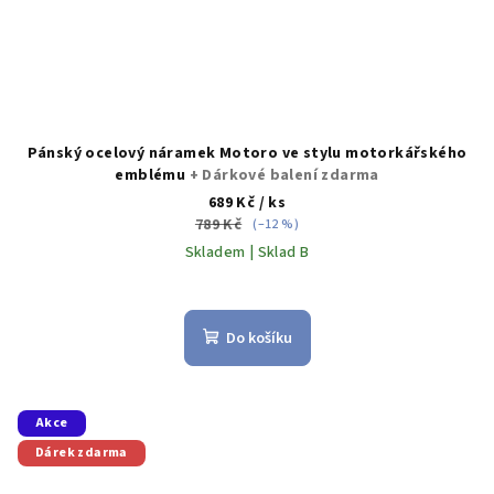
Pánský ocelový náramek Motoro ve stylu motorkářského
emblému
+ Dárkové balení zdarma
689 Kč
/ ks
789 Kč
(–12 %)
Skladem | Sklad B
Do košíku
Akce
Dárek zdarma