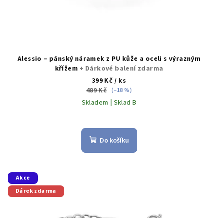
ů
Alessio – pánský náramek z PU kůže a oceli s výrazným
křížem
+ Dárkové balení zdarma
399 Kč
/ ks
489 Kč
(–18 %)
Skladem | Sklad B
Do košíku
Akce
Dárek zdarma