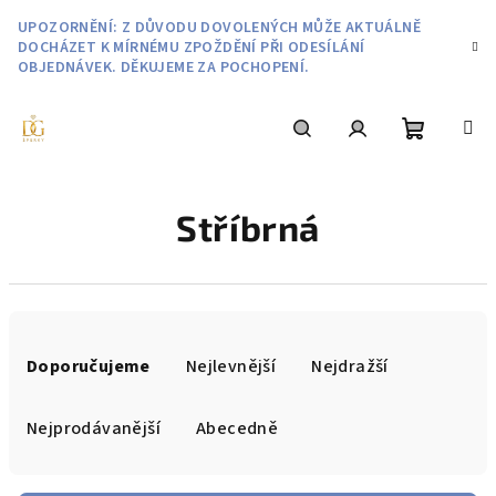
Přejít
UPOZORNĚNÍ: Z DŮVODU DOVOLENÝCH MŮŽE AKTUÁLNĚ
na
DOCHÁZET K MÍRNÉMU ZPOŽDĚNÍ PŘI ODESÍLÁNÍ
obsah
OBJEDNÁVEK. DĚKUJEME ZA POCHOPENÍ.
Nákupní
Hledat
Přihlášení
Stříbrná
košík
Ř
a
Doporučujeme
Nejlevnější
Nejdražší
z
e
Nejprodávanější
Abecedně
n
í