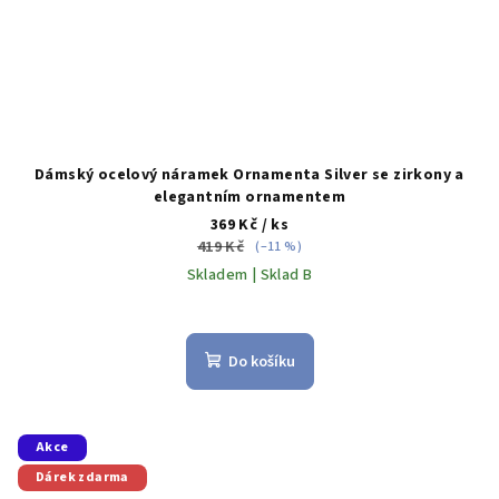
Dámský ocelový náramek Ornamenta Silver se zirkony a
elegantním ornamentem
369 Kč
/ ks
419 Kč
(–11 %)
Skladem | Sklad B
Do košíku
Akce
Dárek zdarma