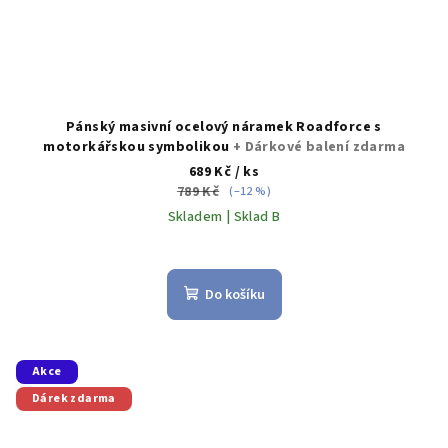
Pánský masivní ocelový náramek Roadforce s
motorkářskou symbolikou
+ Dárkové balení zdarma
689 Kč
/ ks
789 Kč
(–12 %)
Skladem | Sklad B
Do košíku
Akce
Dárek zdarma