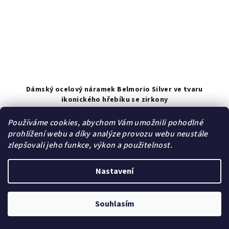
Dámský ocelový náramek Belmorio Silver ve tvaru
ikonického hřebíku se zirkony
389 Kč
/ ks
Používáme cookies, abychom Vám umožnili pohodlné
549 Kč
(–29 %)
prohlížení webu a díky analýze provozu webu neustále
Skladem | Sklad B
zlepšovali jeho funkce, výkon a použitelnost.
Nastavení
Do košíku
Souhlasím
Akce
Dárek zdarma