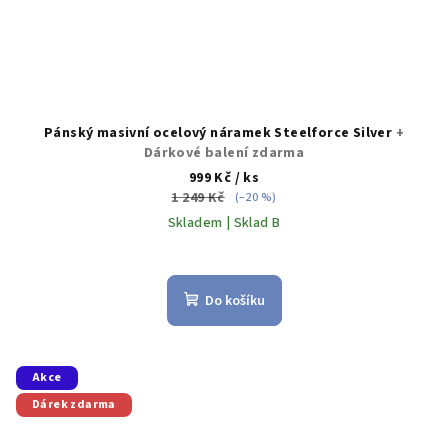
Pánský masivní ocelový náramek Steelforce Silver
+
Dárkové balení zdarma
999 Kč
/ ks
1 249 Kč
(–20 %)
Skladem | Sklad B
Do košíku
Akce
Dárek zdarma