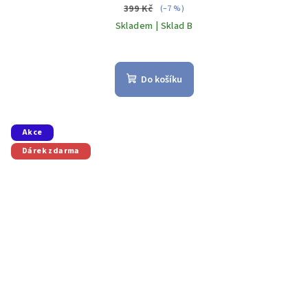
399 Kč
(–7 %)
Skladem | Sklad B
Do košíku
Akce
Dárek zdarma