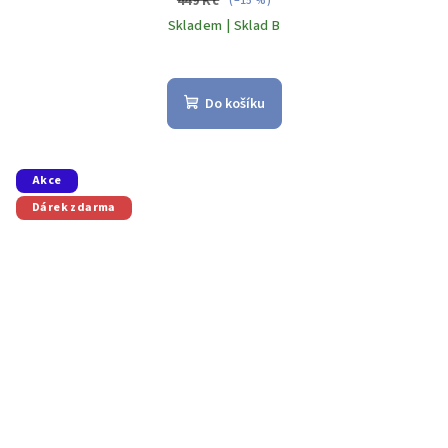
449 Kč
(–15 %)
Skladem | Sklad B
Do košíku
Akce
Dárek zdarma