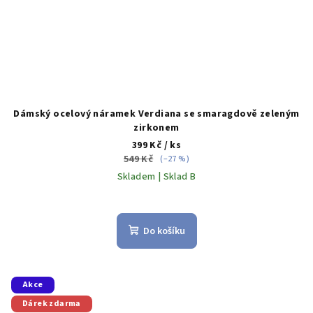
Dámský ocelový náramek Verdiana se smaragdově zeleným
zirkonem
399 Kč
/ ks
549 Kč
(–27 %)
Skladem | Sklad B
Do košíku
Akce
Dárek zdarma