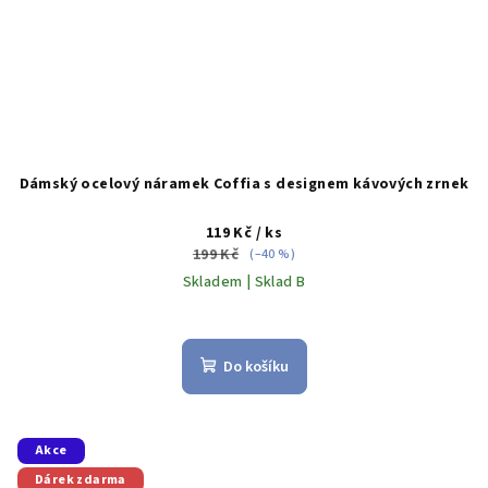
Dámský ocelový náramek Coffia s designem kávových zrnek
119 Kč
/ ks
199 Kč
(–40 %)
Skladem | Sklad B
Do košíku
Akce
Dárek zdarma