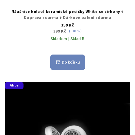
Náušnice kulaté keramické pecičky White se zirkony
+
Doprava zdarma + Dárkové balení zdarma
359 Kč
399 Kč
(–10 %)
Skladem | Sklad B
Průměrné
hodnocení
produktu
Do košíku
je
5,0
z
5
Akce
hvězdiček.