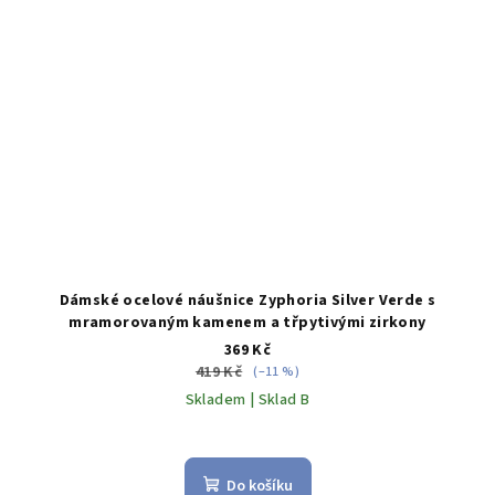
Dámské ocelové náušnice Zyphoria Silver Verde s
mramorovaným kamenem a třpytivými zirkony
369 Kč
419 Kč
(–11 %)
Skladem | Sklad B
Do košíku