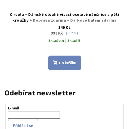
Circola – Dámské dlouhé visací ocelové náušnice s pěti
kroužky
+ Doprava zdarma + Dárkové balení zdarma
349 Kč
399 Kč
(–12 %)
Skladem | Sklad B
Průměrné
hodnocení
produktu
Do košíku
je
5,0
z
5
hvězdiček.
Odebírat newsletter
E-mail
Přihlásit se