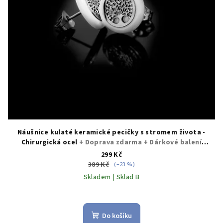
Náušnice kulaté keramické pecičky s stromem života -
Chirurgická ocel
+ Doprava zdarma + Dárkové balení
zdarma
299 Kč
389 Kč
(–23 %)
Skladem | Sklad B
Průměrné
hodnocení
produktu
Do košíku