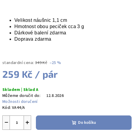
Velikost náušnic 1,1 cm
Hmotnost obou peciček cca 3 g
Dárkové balení zdarma
Doprava zdarma
standardní cena:
349 Kč
–25 %
259 Kč
/ pár
Měrná
Skladem | Sklad A
cena:
Můžeme doručit do:
12.8.2026
Možnosti doručení
Kód:
VA44/A
−
+
Do košíku