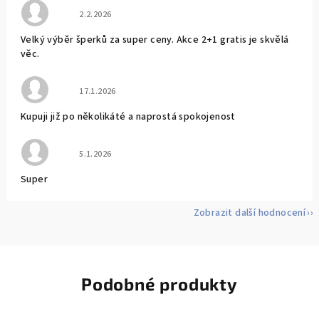
Hodnocení obchodu je 5 z 5 hvězdiček.
2.2.2026
Velký výběr šperků za super ceny. Akce 2+1 gratis je skvělá
věc.
Hodnocení obchodu je 5 z 5 hvězdiček.
17.1.2026
Kupuji již po několikáté a naprostá spokojenost
Hodnocení obchodu je 5 z 5 hvězdiček.
5.1.2026
Super
Zobrazit další hodnocení
Podobné produkty