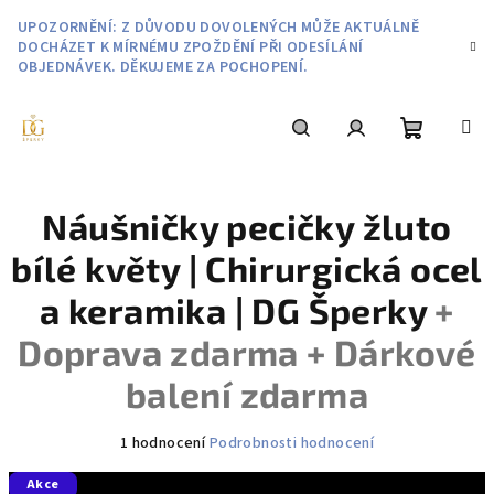
Přejít
UPOZORNĚNÍ: Z DŮVODU DOVOLENÝCH MŮŽE AKTUÁLNĚ
na
DOCHÁZET K MÍRNÉMU ZPOŽDĚNÍ PŘI ODESÍLÁNÍ
obsah
OBJEDNÁVEK. DĚKUJEME ZA POCHOPENÍ.
Nákupní
Hledat
Přihlášení
Náušničky pecičky žluto
košík
bílé květy | Chirurgická ocel
a keramika | DG Šperky
+
Doprava zdarma + Dárkové
balení zdarma
Průměrné
1 hodnocení
Podrobnosti hodnocení
hodnocení
Akce
produktu