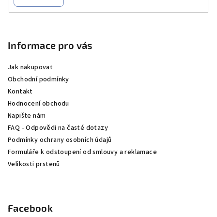
Z
á
p
Informace pro vás
a
Jak nakupovat
t
Obchodní podmínky
í
Kontakt
Hodnocení obchodu
Napište nám
FAQ - Odpovědi na časté dotazy
Podmínky ochrany osobních údajů
Formuláře k odstoupení od smlouvy a reklamace
Velikosti prstenů
Facebook