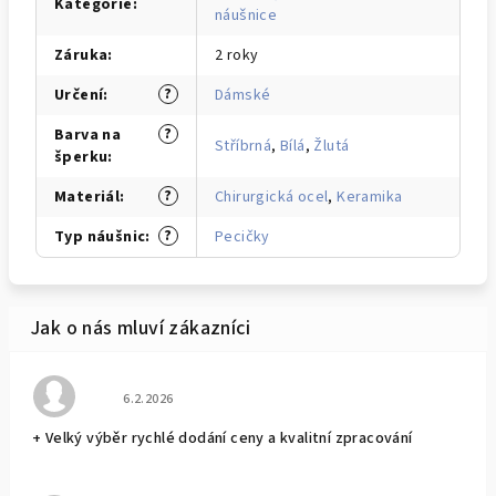
Kategorie
:
náušnice
Záruka
:
2 roky
?
Určení
:
Dámské
?
Barva na
Stříbrná
,
Bílá
,
Žlutá
šperku
:
?
Materiál
:
Chirurgická ocel
,
Keramika
?
Typ náušnic
:
Pecičky
Hodnocení obchodu je 5 z 5 hvězdiček.
6.2.2026
+ Velký výběr rychlé dodání ceny a kvalitní zpracování