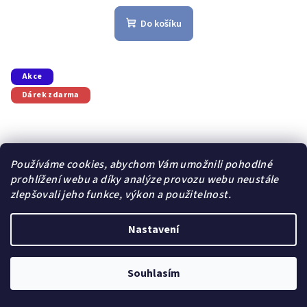
hodnocení
produktu
Do košíku
je
5,0
z
5
Akce
hvězdiček.
Dárek zdarma
Používáme cookies, abychom Vám umožnili pohodlné
prohlížení webu a díky analýze provozu webu neustále
zlepšovali jeho funkce, výkon a použitelnost.
Nastavení
Souhlasím