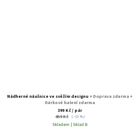
Nádherné náušnice ve svěžím designu
+ Doprava zdarma +
Dárkové balení zdarma
399 Kč
/ pár
459 Kč
(–13 %)
Skladem | Sklad B
Průměrné