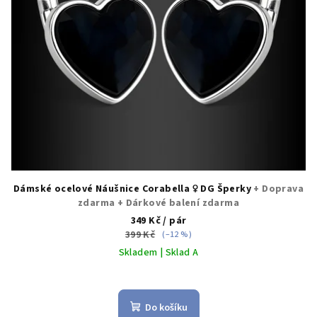
Dámské ocelové Náušnice Corabella ♀️ DG Šperky
+ Doprava
zdarma + Dárkové balení zdarma
349 Kč
/ pár
399 Kč
(–12 %)
Skladem | Sklad A
Do košíku