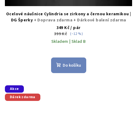
Ocelové náušnice Cylindria se zirkony a černou keramikou |
DG Šperky
+ Doprava zdarma + Dárkové balení zdarma
349 Kč
/ pár
399 Kč
(–12 %)
Skladem | Sklad B
Průměrné
hodnocení
produktu
Do košíku
je
5,0
z
5
Akce
hvězdiček.
Dárek zdarma