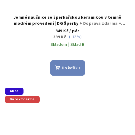
Jemné náušnice se šperkařskou keramikou v temně
modrém provedení | DG Šperky
+ Doprava zdarma +
Dárkové balení zdarma
349 Kč
/ pár
399 Kč
(–12 %)
Skladem | Sklad B
Průměrné
hodnocení
produktu
Do košíku
je
5,0
z
5
Akce
hvězdiček.
Dárek zdarma