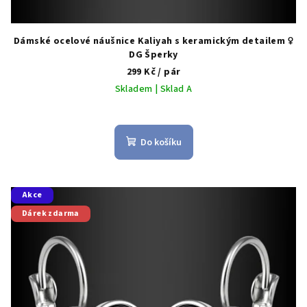
Dámské ocelové náušnice Kaliyah s keramickým detailem ♀️
DG Šperky
299 Kč
/ pár
Skladem | Sklad A
Do košíku
Akce
Dárek zdarma