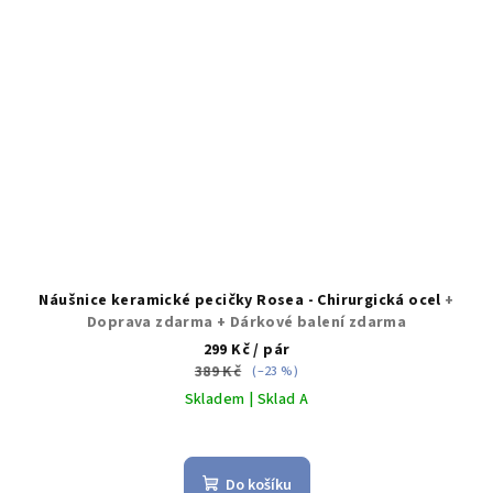
Náušnice keramické pecičky Rosea - Chirurgická ocel
+
Doprava zdarma + Dárkové balení zdarma
299 Kč
/ pár
389 Kč
(–23 %)
Skladem | Sklad A
Průměrné
hodnocení
produktu
Do košíku