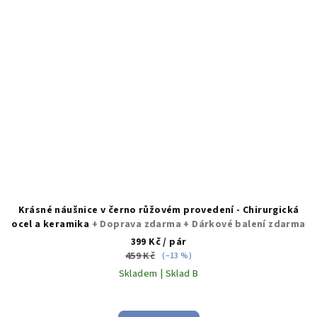
Krásné náušnice v černo růžovém provedení - Chirurgická
ocel a keramika
+ Doprava zdarma + Dárkové balení zdarma
399 Kč
/ pár
459 Kč
(–13 %)
Skladem | Sklad B
Průměrné
hodnocení