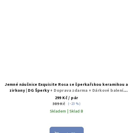
Jemné náušnice Exquisite Rosa se šperkařskou keramikou a
zirkony | DG Šperky
+ Doprava zdarma + Dárkové balení
zdarma
299 Kč
/ pár
389 Kč
(–23 %)
Skladem | Sklad B
Průměrné
hodnocení
produktu