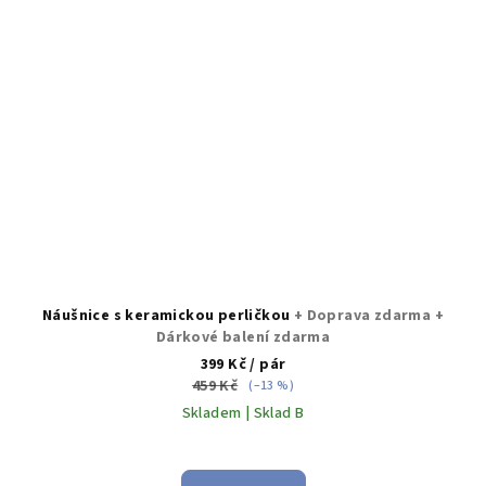
Náušnice s keramickou perličkou
+ Doprava zdarma +
Dárkové balení zdarma
399 Kč
/ pár
459 Kč
(–13 %)
Skladem | Sklad B
Průměrné
hodnocení