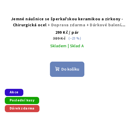
Jemné náušnice se šperkařskou keramikou a zirkony -
Chirurgická ocel
+ Doprava zdarma + Dárkové balení
zdarma
299 Kč
/ pár
389 Kč
(–23 %)
Skladem | Sklad A
Průměrné
hodnocení
produktu
Do košíku
je
5,0
z
5
Akce
hvězdiček.
Poslední kusy
Dárek zdarma