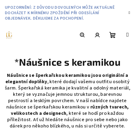
Přejít
UPOZORNĚNÍ: Z DŮVODU DOVOLENÝCH MŮŽE AKTUÁLNĚ
na
DOCHÁZET K MÍRNÉMU ZPOŽDĚNÍ PŘI ODESÍLÁNÍ
obsah
OBJEDNÁVEK. DĚKUJEME ZA POCHOPENÍ.
Nákupní
Hledat
Přihlášení
*Náušnice s keramikou
košík
Náušnice se šperkařskou keramikou jsou originální a
elegantní doplňky
, které dodají vašemu outfitu osobitý
šarm. Šperkařská keramika je kvalitní a odolný materiál,
který se vyznačuje jemnou strukturou, barevnou
pestrostí a lesklým povrchem. V naší nabídce najdete
náušnice se šperkařskou keramikou v
různých tvarech,
velikostech a designech
, které se hodí pro každou
příležitost. Ať už hledáte náušnice pro sebe nebo jako
dárek pro někoho blízkého, u nás si určitě vyberete.