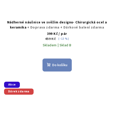
Nádherné náušnice ve svěžím designu- Chirurgická ocel a
keramika
+ Doprava zdarma + Dárkové balení zdarma
399 Kč
/ pár
459 Kč
(–13 %)
Skladem | Sklad B
Průměrné
hodnocení
produktu
Do košíku
je
5,0
z
5
Akce
hvězdiček.
Dárek zdarma