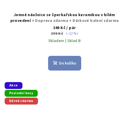
Jemné náušnice se šperkařskou keramikou v bílém
provedení
+ Doprava zdarma + Dárkové balení zdarma
349 Kč
/ pár
399 Kč
(–12 %)
Skladem | Sklad B
Průměrné
hodnocení
produktu
Do košíku
je
5,0
z
5
Akce
hvězdiček.
Poslední kusy
Dárek zdarma