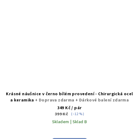
Krásné náušnice v černo bílém provedení - Chirurgická ocel
a keramika
+ Doprava zdarma + Dárkové balení zdarma
349 Kč
/ pár
399 Kč
(–12 %)
Skladem | Sklad B