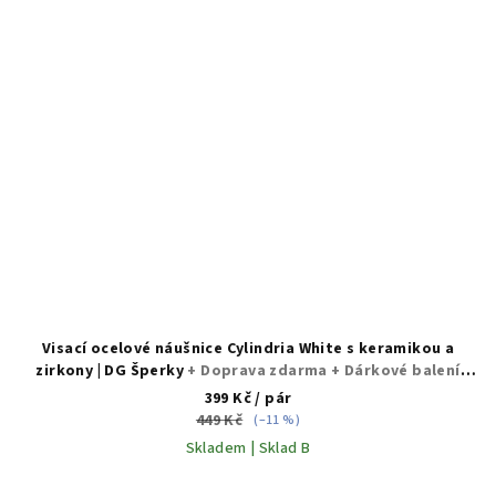
Visací ocelové náušnice Cylindria White s keramikou a
zirkony | DG Šperky
+ Doprava zdarma + Dárkové balení
zdarma
399 Kč
/ pár
449 Kč
(–11 %)
Skladem | Sklad B
Průměrné