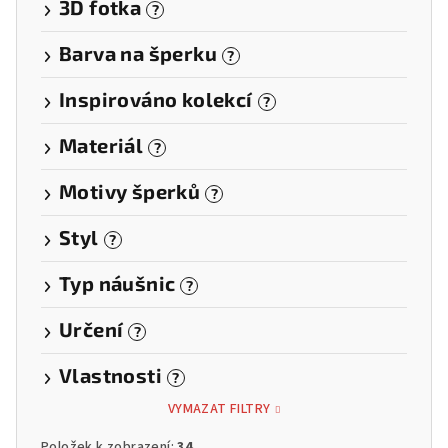
3D fotka
?
Barva na šperku
?
Inspirováno kolekcí
?
Materiál
?
Motivy šperků
?
Styl
?
Typ náušnic
?
Určení
?
Vlastnosti
?
VYMAZAT FILTRY
Položek k zobrazení:
34