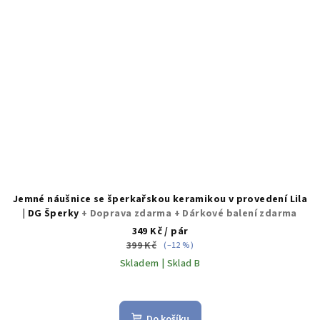
Jemné náušnice se šperkařskou keramikou v provedení Lila
| DG Šperky
+ Doprava zdarma + Dárkové balení zdarma
349 Kč
/ pár
399 Kč
(–12 %)
Skladem | Sklad B
Průměrné
hodnocení
produktu
Do košíku