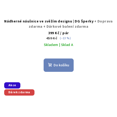
Nádherné náušnice ve svěžím designu | DG Šperky
+ Doprava
zdarma + Dárkové balení zdarma
399 Kč
/ pár
459 Kč
(–13 %)
Skladem | Sklad A
Průměrné
hodnocení
produktu
Do košíku
je
5,0
z
5
Akce
hvězdiček.
Dárek zdarma