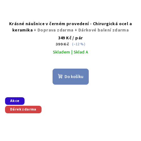
Krásné náušnice v černém provedení - Chirurgická ocel a
keramika
+ Doprava zdarma + Dárkové balení zdarma
349 Kč
/ pár
399 Kč
(–12 %)
Skladem | Sklad A
Průměrné
hodnocení
produktu
Do košíku
je
5,0
z
5
Akce
hvězdiček.
Dárek zdarma