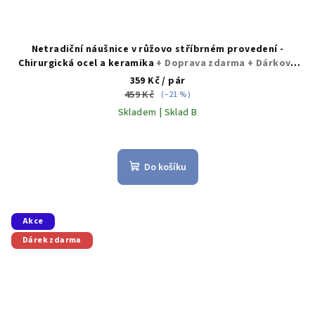
Netradiční náušnice v růžovo stříbrném provedení -
Chirurgická ocel a keramika
+ Doprava zdarma + Dárkové
balení zdarma
359 Kč
/ pár
459 Kč
(–21 %)
Skladem | Sklad B
Průměrné
hodnocení
produktu
Do košíku
je
5,0
z
5
Akce
hvězdiček.
Dárek zdarma