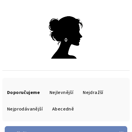
Ř
a
Doporučujeme
Nejlevnější
Nejdražší
z
e
Nejprodávanější
Abecedně
n
í