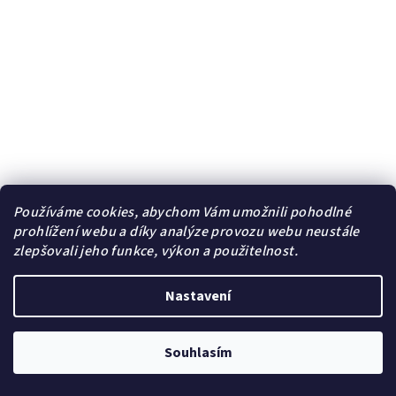
Používáme cookies, abychom Vám umožnili pohodlné
Dámské náušnice pecky Camiren Gold s andělskými křídly
prohlížení webu a díky analýze provozu webu neustále
zdobenými zirkony ♀️ DG Šperky
zlepšovali jeho funkce, výkon a použitelnost.
359 Kč
/ pár
Skladem | Sklad B
Nastavení
Do košíku
Souhlasím