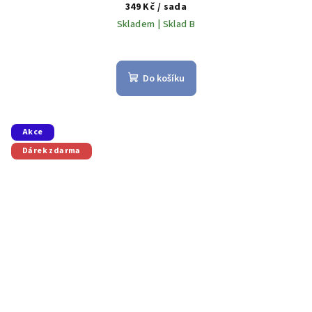
349 Kč
/ sada
Skladem | Sklad B
Do košíku
Akce
Dárek zdarma