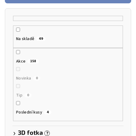
r
o
d
u
k
Na skladě
49
t
ů
Akce
158
Novinka
0
Tip
0
Poslední kusy
4
3D fotka
?