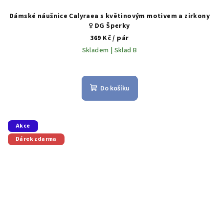
Dámské náušnice Calyraea s květinovým motivem a zirkony
♀️ DG Šperky
369 Kč
/ pár
Skladem | Sklad B
Do košíku
Akce
Dárek zdarma