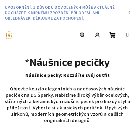
Přejít
UPOZORNĚNÍ: Z DŮVODU DOVOLENÝCH MŮŽE AKTUÁLNĚ
na
DOCHÁZET K MÍRNÉMU ZPOŽDĚNÍ PŘI ODESÍLÁNÍ
obsah
OBJEDNÁVEK. DĚKUJEME ZA POCHOPENÍ.
Nákupní
Hledat
Přihlášení
*Náušnice pecičky
košík
Náušnice pecky: Rozzářte svůj outfit
Objevte kouzlo elegantních a nadčasových náušnic
peciček na DG Šperky. Nabízíme široký výběr ocelových,
stříbrných a keramických náušnic pecek pro každý styl a
příležitost. Vyberte si z klasických perliček, třpytivých
zirkonů, moderních geometrických vzorů a dalších
originálních designů.