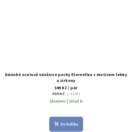
Dámské ocelové náušnice pecky Eternellea s motivem lebky
a zirkony
349 Kč
/ pár
399 Kč
(–12 %)
Skladem | Sklad B
Do košíku