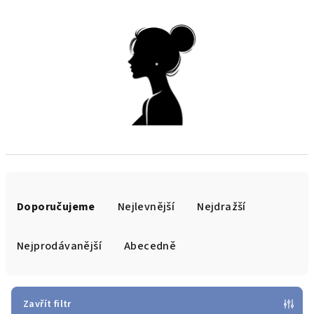
Ř
a
Doporučujeme
Nejlevnější
Nejdražší
z
e
Nejprodávanější
Abecedně
n
í
p
Zavřít filtr