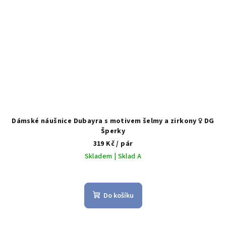
Dámské náušnice Dubayra s motivem šelmy a zirkony ♀️ DG
Šperky
319 Kč
/ pár
Skladem | Sklad A
Průměrné
hodnocení
produktu
Do košíku
je
5,0
z