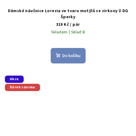
Dámské náušnice Lorezia ve tvaru motýlů se zirkony ♀️ DG
Šperky
319 Kč
/ pár
Skladem | Sklad B
Do košíku
Akce
Dárek zdarma