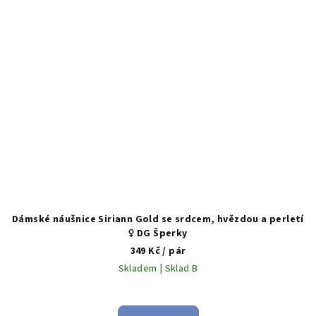
Dámské náušnice Siriann Gold se srdcem, hvězdou a perletí
♀️ DG Šperky
349 Kč
/ pár
Skladem | Sklad B