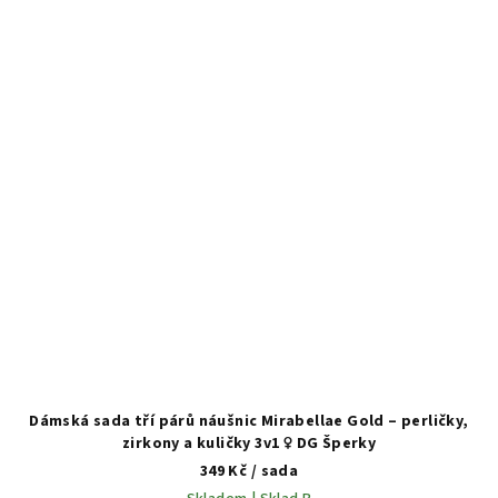
Dámská sada tří párů náušnic Mirabellae Gold – perličky,
zirkony a kuličky 3v1 ♀️ DG Šperky
349 Kč
/ sada