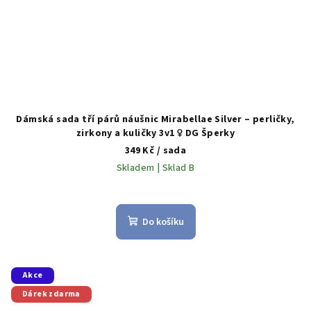
Dámská sada tří párů náušnic Mirabellae Silver – perličky,
zirkony a kuličky 3v1 ♀️ DG Šperky
349 Kč
/ sada
Skladem | Sklad B
Do košíku
Akce
Dárek zdarma