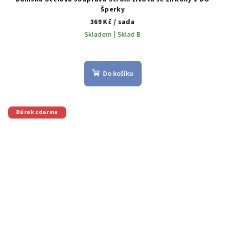
Šperky
369 Kč
/ sada
Skladem | Sklad B
Do košíku
Dárek zdarma