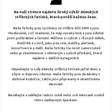
Na naší stránce najdete široký výběr dámských
stříbrných řetízků, které potěší každou ženu.
Naše řetízky jsou vyrobeny ze stříbra 925/1000 a jsou
rhodiované, což znamená, že mají vysoký lesk a jsou odolné
proti poškrábání a černání. Můžete si vybrat z různých délek,
tlouštěk a vzorů, jako jsou rolo, kuličky, pletené,
kosočtverce a další. Naše řetízky lze nosit samostatně
nebo je zkombinovat s některým z našich přívěsků, které
najdete v dalších kategoriích.
Objednejte si svůj dámský stříbrný řetízek ještě dnes a
užijte si dopravu zdarma. Naše řetízky jsou dodávány v
dárkové krabičce, takže jsou připraveny k okamžitému
darování.
Neváhejte a udělejte radost sobě nebo své milované osobě
tímto nádherným šperkem.