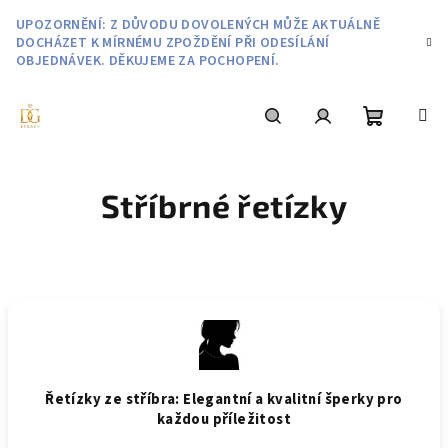
Přejít
UPOZORNĚNÍ: Z DŮVODU DOVOLENÝCH MŮŽE AKTUÁLNĚ
na
DOCHÁZET K MÍRNÉMU ZPOŽDĚNÍ PŘI ODESÍLÁNÍ
obsah
OBJEDNÁVEK. DĚKUJEME ZA POCHOPENÍ.
Nákupní
Hledat
Přihlášení
Stříbrné řetízky
košík
Řetízky ze stříbra: Elegantní a kvalitní šperky pro
každou příležitost