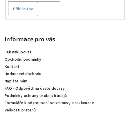
Přihlásit se
Z
á
p
Informace pro vás
a
Jak nakupovat
t
Obchodní podmínky
í
Kontakt
Hodnocení obchodu
Napište nám
FAQ - Odpovědi na časté dotazy
Podmínky ochrany osobních údajů
Formuláře k odstoupení od smlouvy a reklamace
Velikosti prstenů