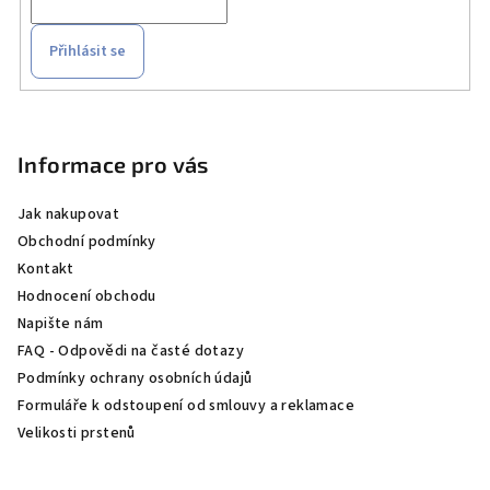
Přihlásit se
Z
á
p
Informace pro vás
a
Jak nakupovat
t
Obchodní podmínky
í
Kontakt
Hodnocení obchodu
Napište nám
FAQ - Odpovědi na časté dotazy
Podmínky ochrany osobních údajů
Formuláře k odstoupení od smlouvy a reklamace
Velikosti prstenů