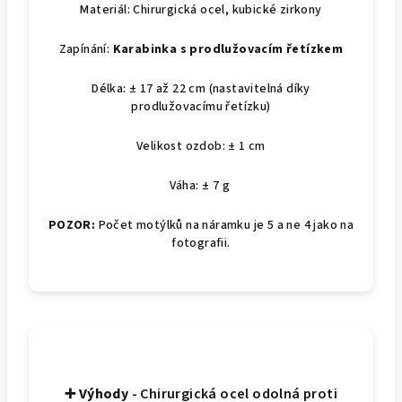
Materiál: Chirurgická ocel, kubické zirkony
Zapínání:
Karabinka s prodlužovacím řetízkem
Délka: ± 17 až 22 cm (nastavitelná díky
prodlužovacímu řetízku)
Velikost ozdob: ± 1 cm
Váha: ± 7 g
POZOR:
Počet motýlků na náramku je 5 a ne 4 jako na
fotografii.
➕ Výhody
- Chirurgická ocel odolná proti