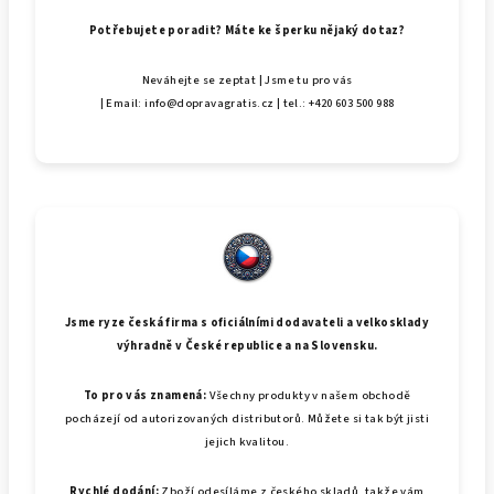
Potřebujete poradit? Máte ke šperku nějaký dotaz?
Neváhejte se zeptat | Jsme tu pro vás
| Email: info@dopravagratis.cz | tel.: +420 603 500 988
Jsme ryze česká firma s oficiálními dodavateli a velkosklady
výhradně v České republice a na Slovensku.
To pro vás znamená:
Všechny produkty v našem obchodě
pocházejí od autorizovaných distributorů. Můžete si tak být jisti
jejich kvalitou.
Rychlé dodání:
Zboží odesíláme z českého skladů, takže vám