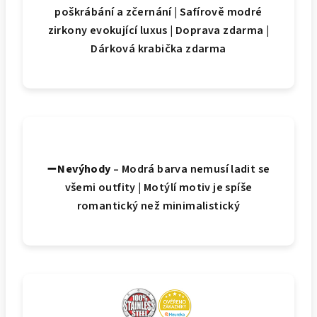
poškrábání a zčernání | Safírově modré
zirkony evokující luxus | Doprava zdarma |
Dárková krabička zdarma
➖ Nevýhody
– Modrá barva nemusí ladit se
všemi outfity | Motýlí motiv je spíše
romantický než minimalistický