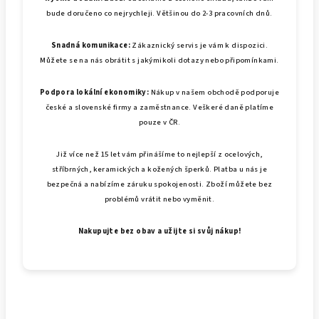
bude doručeno co nejrychleji. Většinou do 2-3 pracovních dnů.
Snadná komunikace:
Zákaznický servis je vám k dispozici.
Můžete se na nás obrátit s jakýmikoli dotazy nebo připomínkami.
Podpora lokální ekonomiky:
Nákup v našem obchodě podporuje
české a slovenské firmy a zaměstnance. Veškeré daně platíme
pouze v ČR.
Již více než 15 let vám přinášíme to nejlepší z ocelových,
stříbrných, keramických a kožených šperků. Platba u nás je
bezpečná a nabízíme záruku spokojenosti. Zboží můžete bez
problémů vrátit nebo vyměnit.
Nakupujte bez obav a užijte si svůj nákup!