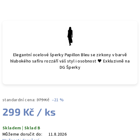
Elegantní ocelové šperky Papillon Bleu se zirkony v barvě
hlubokého safíru rozzáří váš styl i osobnost 🖤 Exkluzivně na
DG Šperky
standardní cena:
379 Kč
–21 %
299 Kč
/ ks
Měrná
Skladem | Sklad B
cena:
Můžeme doručit do:
11.8.2026