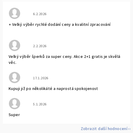
Hodnocení obchodu je 5 z 5 hvězdiček.
6.2.2026
+ Velký výběr rychlé dodání ceny a kvalitní zpracování
Hodnocení obchodu je 5 z 5 hvězdiček.
2.2.2026
Velký výběr šperků za super ceny. Akce 2+1 gratis je skvělá
věc.
Hodnocení obchodu je 5 z 5 hvězdiček.
17.1.2026
Kupuji již po několikáté a naprostá spokojenost
Hodnocení obchodu je 5 z 5 hvězdiček.
5.1.2026
Super
Zobrazit další hodnocení