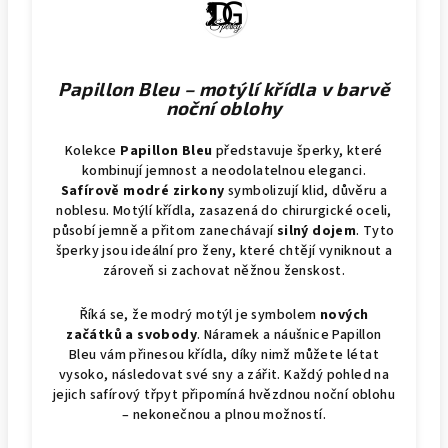
Papillon Bleu – motýlí křídla v barvě
noční oblohy
Kolekce
Papillon Bleu
představuje šperky, které
kombinují jemnost a neodolatelnou eleganci.
Safírově modré zirkony
symbolizují klid, důvěru a
noblesu. Motýlí křídla, zasazená do chirurgické oceli,
působí jemně a přitom zanechávají
silný dojem
. Tyto
šperky jsou ideální pro ženy, které chtějí vyniknout a
zároveň si zachovat něžnou ženskost.
Říká se, že modrý motýl je symbolem
nových
začátků a svobody
. Náramek a náušnice Papillon
Bleu vám přinesou křídla, díky nimž můžete létat
vysoko, následovat své sny a zářit. Každý pohled na
jejich safírový třpyt připomíná hvězdnou noční oblohu
– nekonečnou a plnou možností.