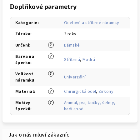
Doplňkové parametry
Kategorie
:
Ocelové a stříbrné náramky
Záruka
:
2 roky
?
Určení
:
Dámské
?
Barva na
Stříbrná
,
Modrá
šperku
:
?
Velikost
Univerzální
náramku
:
?
Materiál
:
Chirurgická ocel
,
Zirkony
?
Motivy
Animal, psi, kočky, šelmy,
šperků
:
hadi apod.