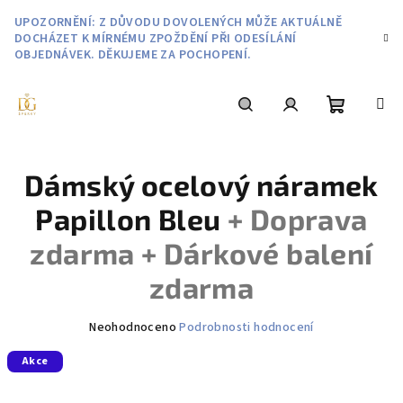
Přejít
UPOZORNĚNÍ: Z DŮVODU DOVOLENÝCH MŮŽE AKTUÁLNĚ
na
DOCHÁZET K MÍRNÉMU ZPOŽDĚNÍ PŘI ODESÍLÁNÍ
obsah
OBJEDNÁVEK. DĚKUJEME ZA POCHOPENÍ.
Nákupní
Hledat
Přihlášení
Dámský ocelový náramek
košík
Papillon Bleu
+ Doprava
zdarma + Dárkové balení
zdarma
Průměrné
Neohodnoceno
Podrobnosti hodnocení
hodnocení
Akce
produktu
je
0,0