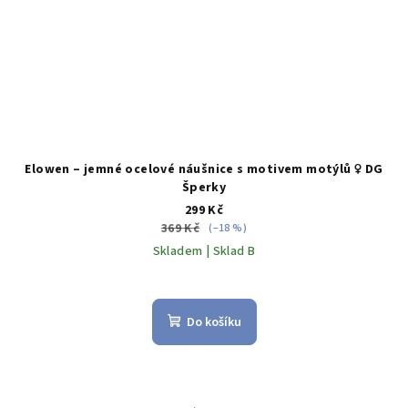
Elowen – jemné ocelové náušnice s motivem motýlů ♀️ DG
Šperky
299 Kč
369 Kč
(–18 %)
Skladem | Sklad B
Do košíku