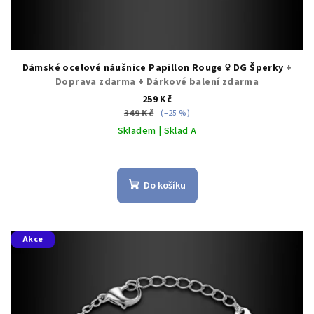
Dámské ocelové náušnice Papillon Rouge ♀️ DG Šperky
+
Doprava zdarma + Dárkové balení zdarma
259 Kč
349 Kč
(–25 %)
Skladem | Sklad A
Do košíku
Akce