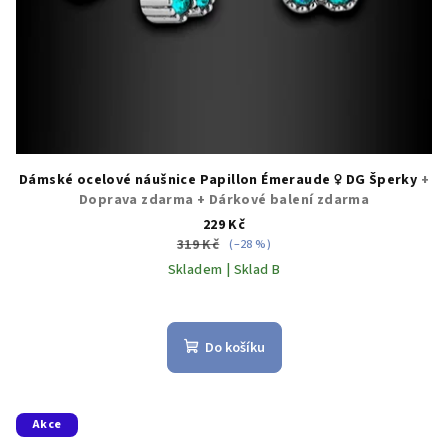
Dámské ocelové náušnice Papillon Émeraude ♀️ DG Šperky
+
Doprava zdarma + Dárkové balení zdarma
229 Kč
319 Kč
(–28 %)
Skladem | Sklad B
Do košíku
Akce