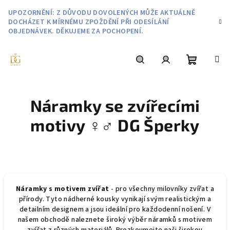
Přejít
UPOZORNĚNÍ: Z DŮVODU DOVOLENÝCH MŮŽE AKTUÁLNĚ
na
DOCHÁZET K MÍRNÉMU ZPOŽDĚNÍ PŘI ODESÍLÁNÍ
obsah
OBJEDNÁVEK. DĚKUJEME ZA POCHOPENÍ.
Nákupní
Hledat
Přihlášení
Náramky se zvířecími
košík
motivy ♀️♂️ DG Šperky
Náramky s motivem zvířat
- pro všechny milovníky zvířat a
přírody. Tyto nádherné kousky vynikají svým realistickým a
detailním designem a jsou ideální pro každodenní nošení. V
našem obchodě naleznete široký výběr náramků s motivem