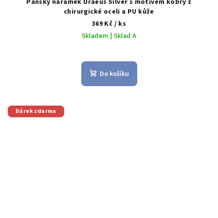
Pánský náramek Uraeus Silver s motivem kobry z
chirurgické oceli a PU kůže
369 Kč
/ ks
Skladem | Sklad A
Do košíku
Dárek zdarma