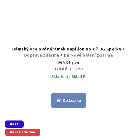
Dámský ocelový náramek Papillon Noir ♀️ DG Šperky
+
Doprava zdarma + Dárkové balení zdarma
299 Kč
/ ks
379 Kč
(–21 %)
Skladem | Sklad B
Do košíku
Akce
Dárek zdarma