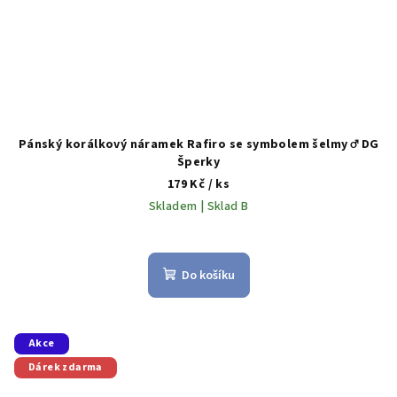
Pánský korálkový náramek Rafiro se symbolem šelmy ♂️ DG
Šperky
179 Kč
/ ks
Skladem | Sklad B
Do košíku
Akce
Dárek zdarma