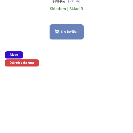
379 Kč
(–21 %)
Skladem | Sklad B
Do košíku
Akce
Dárek zdarma