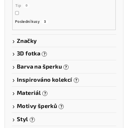
Tip
0
Poslední kusy
1
Značky
3D fotka
?
Barva na šperku
?
Inspirováno kolekcí
?
Materiál
?
Motivy šperků
?
Styl
?