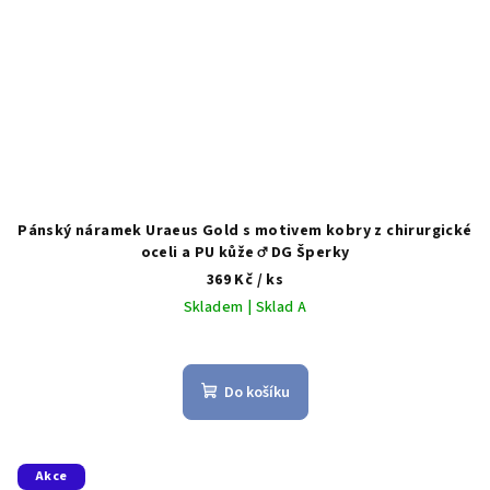
Pánský náramek Uraeus Gold s motivem kobry z chirurgické
oceli a PU kůže ♂️ DG Šperky
369 Kč
/ ks
Skladem | Sklad A
Do košíku
Akce