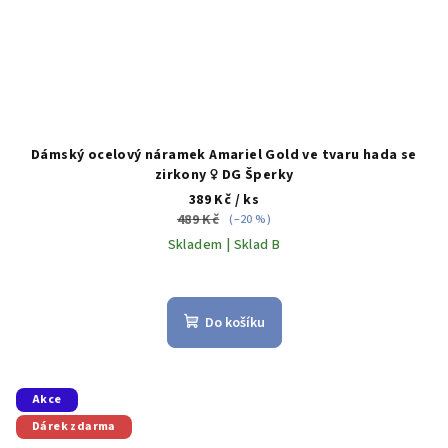
Dámský ocelový náramek Amariel Gold ve tvaru hada se
zirkony ♀️ DG Šperky
389 Kč
/ ks
489 Kč
(–20 %)
Skladem | Sklad B
Do košíku
Akce
Dárek zdarma