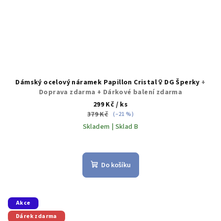
Dámský ocelový náramek Papillon Cristal ♀️ DG Šperky
+
Doprava zdarma + Dárkové balení zdarma
299 Kč
/ ks
379 Kč
(–21 %)
Skladem | Sklad B
Do košíku
Akce
Dárek zdarma