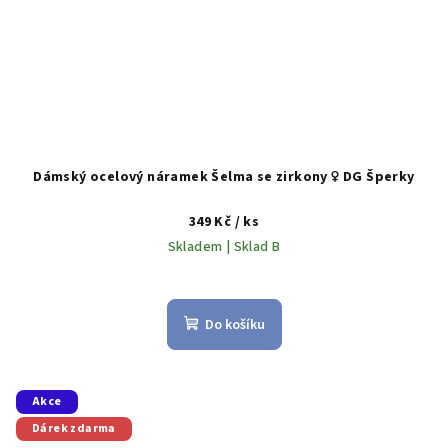
Dámský ocelový náramek Šelma se zirkony ♀️ DG Šperky
349 Kč
/ ks
Skladem | Sklad B
Do košíku
Akce
Dárek zdarma