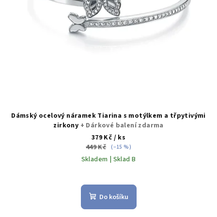
d
u
k
t
ů
Dámský ocelový náramek Tiarina s motýlkem a třpytivými
zirkony
+ Dárkové balení zdarma
379 Kč
/ ks
449 Kč
(–15 %)
Skladem | Sklad B
Do košíku