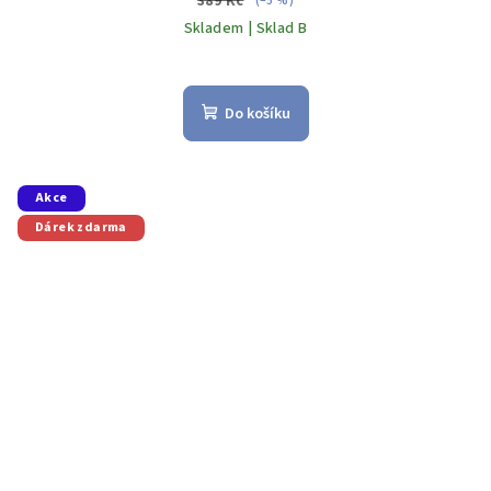
389 Kč
(–5 %)
Skladem | Sklad B
Do košíku
Akce
Dárek zdarma