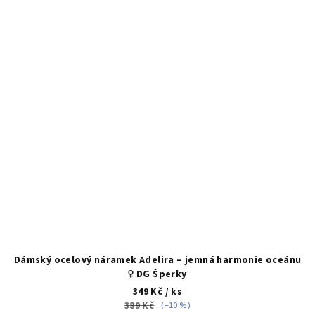
Dámský ocelový náramek Adelira – jemná harmonie oceánu
♀️ DG Šperky
349 Kč
/ ks
389 Kč
(–10 %)