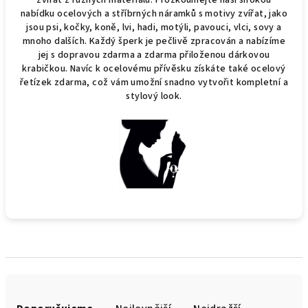
zvířat z různých materiálů. Prozkoumejte naši širokou
nabídku ocelových a stříbrných náramků s motivy zvířat, jako
jsou psi, kočky, koně, lvi, hadi, motýli, pavouci, vlci, sovy a
mnoho dalších. Každý šperk je pečlivě zpracován a nabízíme
jej s dopravou zdarma a zdarma přiloženou dárkovou
krabičkou. Navíc k ocelovému přívěsku získáte také ocelový
řetízek zdarma, což vám umožní snadno vytvořit kompletní a
stylový look.
Ř
a