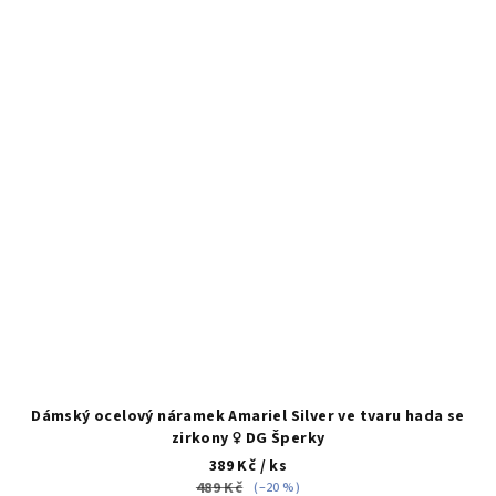
Dámský ocelový náramek Amariel Silver ve tvaru hada se
zirkony ♀️ DG Šperky
389 Kč
/ ks
489 Kč
(–20 %)