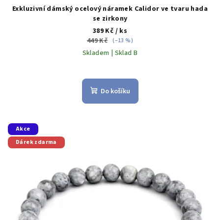
Exkluzivní dámský ocelový náramek Calidor ve tvaru hada
se zirkony
389 Kč
/ ks
449 Kč
(–13 %)
Skladem | Sklad B
Do košíku
Akce
Dárek zdarma