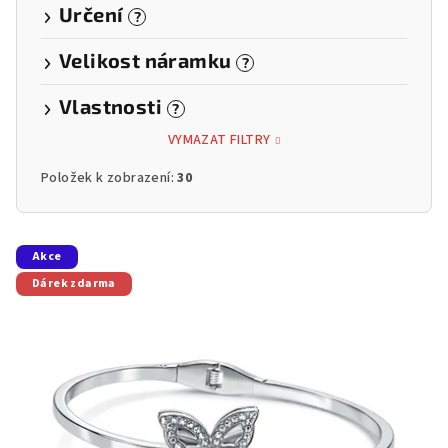
Určení
?
Velikost náramku
?
Vlastnosti
?
VYMAZAT FILTRY
Položek k zobrazení:
30
V
Akce
ý
Dárek zdarma
p
i
s
p
r
o