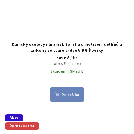
Dámský ocelový náramek Sorella s motivem delfínů a
zirkony ve tvaru srdce ♀️ DG Šperky
349 Kč
/ ks
389 Kč
(–10 %)
Skladem | Sklad B
Do košíku
Akce
Dárek zdarma