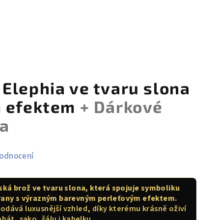
Elephia ve tvaru slona
m efektem
+ Dárkové
ma
hodnocení
ská brož ve tvaru slona, která spojuje symboliku
hrany s výrazným barevným perleťovým efektem.
dodává luxusnější vzhled, díky kterému krásně oživí
abát, sako, šálu i kabelku.