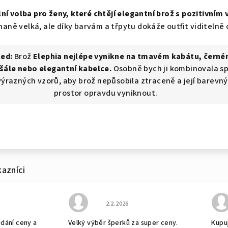
ální volba pro ženy, které chtějí elegantní brož s pozitivní
aně velká, ale díky barvám a třpytu dokáže outfit viditelně o
led:
Brož
Elephia nejlépe vynikne na tmavém kabátu, černé
šále nebo elegantní kabelce.
Osobně bych ji kombinovala sp
výrazných vzorů, aby brož nepůsobila ztraceně a její barevný
prostor opravdu vyniknout.
bchodu je 5 z 5 hvězdiček.
Hodnocení obchodu je 5 z 5 hvězdiček
2.2.2026
odání ceny a
Velký výběr šperků za super ceny.
Kupuj