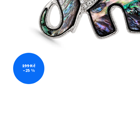
199 Kč
–25 %