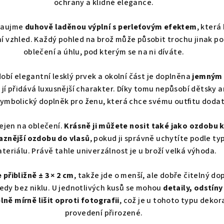
ochrany a klidné elegance.
 zaujme
duhově laděnou výplní s perleťovým efektem
, která
lní vzhled. Každý pohled na brož může působit trochu jinak po
oblečení a úhlu, pod kterým se na ni díváte.
obí elegantní lesklý prvek a okolní část je doplněna
jemným 
é jí přidává luxusnější charakter. Díky tomu nepůsobí dětsky an
symbolický doplněk pro ženu, která chce svému outfitu dodat
ejen na oblečení.
Krásně ji můžete nosit také jako ozdobu k
aznější ozdobu do vlasů
, pokud ji správně uchytíte podle ty
teriálu. Právě tahle univerzálnost je u broží velká výhoda.
 přibližně ± 3 × 2 cm
, takže jde o menší, ale dobře čitelný dop
tedy bez niklu. U jednotlivých kusů se mohou
detaily, odstíny
ně mírně lišit oproti fotografii
, což je u tohoto typu dekor
provedení přirozené.