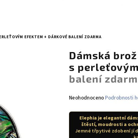
PERLEŤOVÝM EFEKTEM
+ DÁRKOVÉ BALENÍ ZDARMA
Dámská brož 
s perleťový
balení zdar
Průměrné
Neohodnoceno
Podrobnosti 
hodnocení
produktu
Elephia je elegantní dám
je
štěstí, moudrosti a oc
0,0
Jemné třpytivé zdobení jí 
z
k