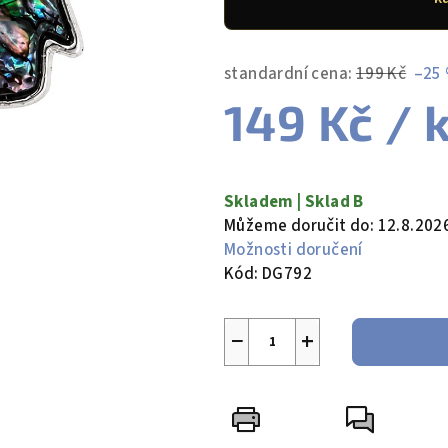
5
hvězdiček.
standardní cena:
199 Kč
–25
149 Kč
/ 
Měrná
cena:
Skladem | Sklad B
Můžeme doručit do:
12.8.202
Možnosti doručení
Kód:
DG792
−
+