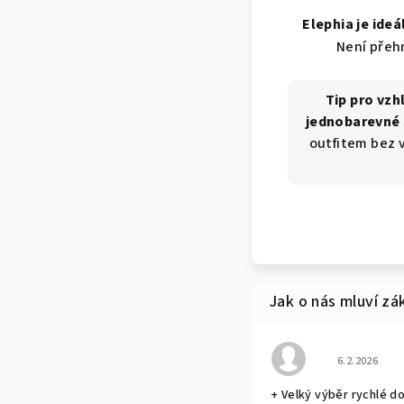
Elephia je ide
Není přehn
Tip pro vzh
jednobarevné 
outfitem bez 
Hodnocení o
6.2.2026
+ Velký výběr rychlé d