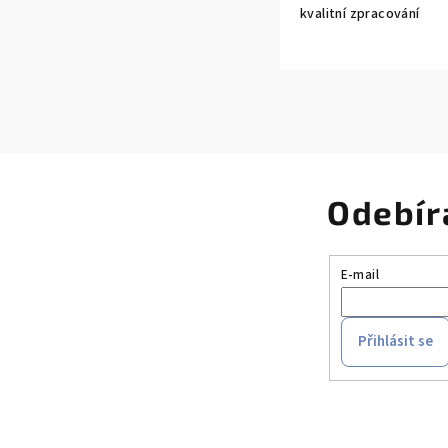
kvalitní zpracování
Odebír
E-mail
Přihlásit se