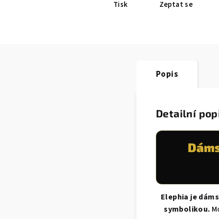
Tisk
Zeptat se
Popis
Detailní pop
Dámsk
Elephia je dáms
symbolikou.
Mo