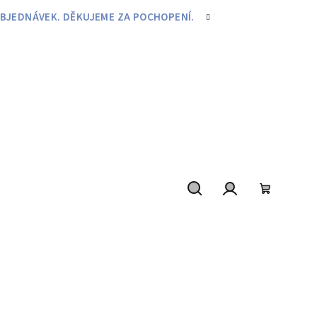
BJEDNÁVEK. DĚKUJEME ZA POCHOPENÍ.
Hledat
Přihlášení
Nákupní
košík