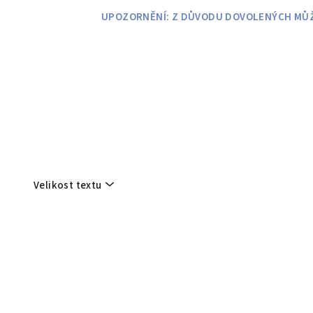
Přejít
UPOZORNĚNÍ: Z DŮVODU DOVOLENÝCH MŮŽE
na
obsah
Velikost textu