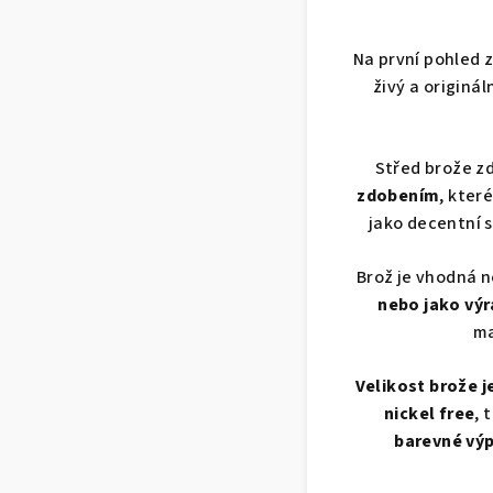
Na první pohled
živý a originá
Střed brože zd
zdobením
, kter
jako decentní 
Brož je vhodná n
nebo jako výr
ma
Velikost brože je
nickel free
, 
barevné výpl