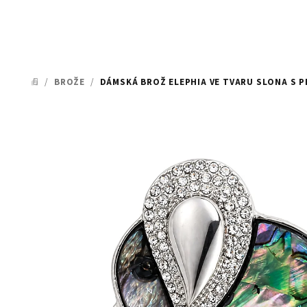
/
BROŽE
/
DÁMSKÁ BROŽ ELEPHIA VE TVARU SLONA S 
DOMŮ