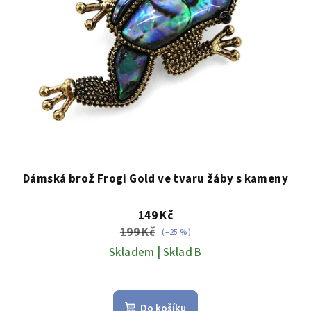
Dámská brož Frogi Gold ve tvaru žáby s kameny
149 Kč
199 Kč
(–25 %)
Skladem | Sklad B
Do košíku