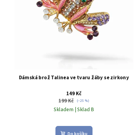
Dámská brož Talinea ve tvaru žáby se zirkony
149 Kč
199 Kč
(–25 %)
Skladem | Sklad B
Do košíku