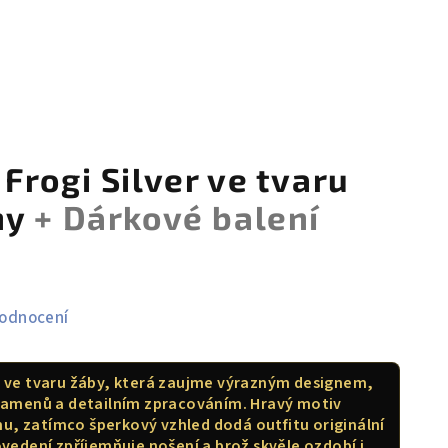
Frogi Silver ve tvaru
ny
+ Dárkové balení
hodnocení
ogi ve tvaru žáby, která zaujme výrazným designem,
amenů a detailním zpracováním. Hravý motiv
u, zatímco šperkový vzhled dodá outfitu originální
ovedení zpříjemňuje nošení a brož skvěle ozdobí i