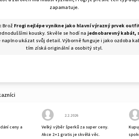
zapamatuje.
d:
Brož
Frogi nejlépe vynikne jako hlavní výrazný prvek outfi
ednoduššími kousky. Skvěle se hodí na
jednobarevný kabát,
 naplno ukázat svůj detail. Výborně funguje i jako ozdoba ka
tím získá originální a osobitý styl.
bchodu je 5 z 5 hvězdiček.
Hodnocení obchodu je 5 z 5 hvězdiček
2.2.2026
odání ceny a
Velký výběr šperků za super ceny.
Kupuj
Akce 2+1 gratis je skvělá věc.
spok