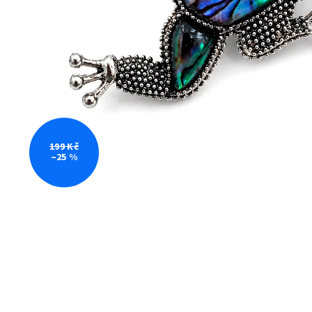
199 Kč
–25 %