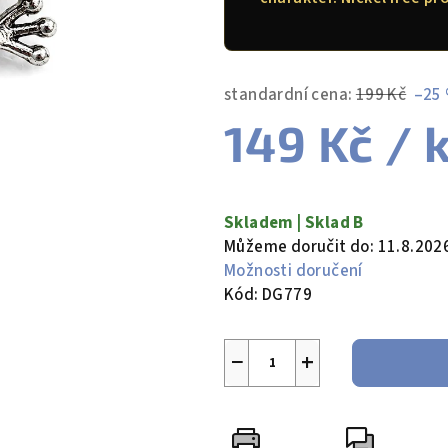
5
hvězdiček.
standardní cena:
199 Kč
–25
149 Kč
/ 
Měrná
cena:
Skladem | Sklad B
Můžeme doručit do:
11.8.202
Možnosti doručení
Kód:
DG779
−
+