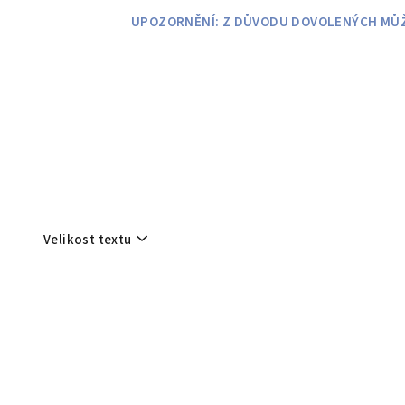
Přejít
UPOZORNĚNÍ: Z DŮVODU DOVOLENÝCH MŮŽE
na
obsah
Velikost textu