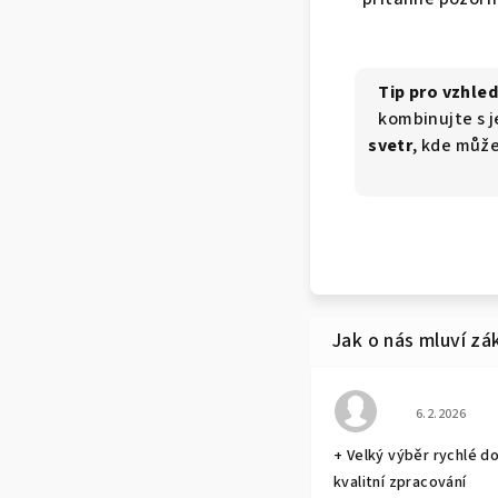
Tip pro vzhle
kombinujte s j
svetr
, kde může
Hodnocení o
6.2.2026
+ Velký výběr rychlé d
kvalitní zpracování