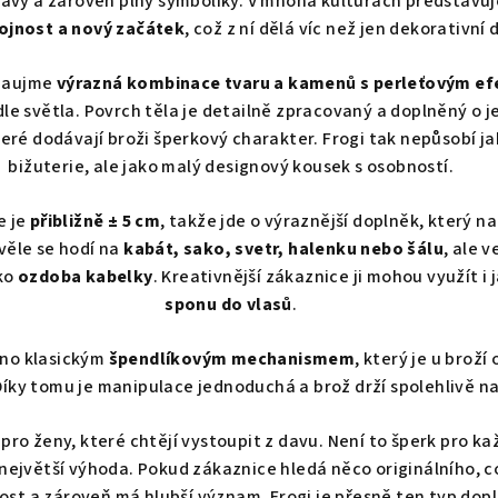
avý a zároveň plný symboliky. V mnoha kulturách představu
ojnost a nový začátek
, což z ní dělá víc než jen dekorativní
 zaujme
výrazná kombinace tvaru a kamenů s perleťovým e
le světla. Povrch těla je detailně zpracovaný a doplněný o
teré dodávají broži šperkový charakter. Frogi tak nepůsobí j
bižuterie, ale jako malý designový kousek s osobností.
e je
přibližně ± 5 cm
, takže jde o výraznější doplněk, který n
věle se hodí na
kabát, sako, svetr, halenku nebo šálu
, ale 
ako
ozdoba kabelky
. Kreativnější zákaznice ji mohou využít i 
sponu do vlasů
.
eno klasickým
špendlíkovým mechanismem
, který je u brož
Díky tomu je manipulace jednoduchá a brož drží spolehlivě na
í pro ženy, které chtějí vystoupit z davu. Není to šperk pro k
í největší výhoda. Pokud zákaznice hledá něco originálního, 
st a zároveň má hlubší význam, Frogi je přesně ten typ doplň