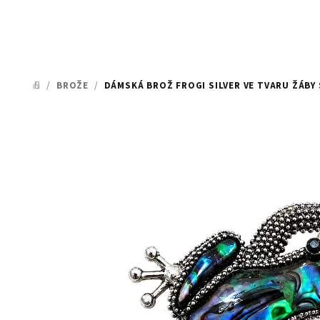
/
BROŽE
/
DÁMSKÁ BROŽ FROGI SILVER VE TVARU ŽÁBY
DOMŮ