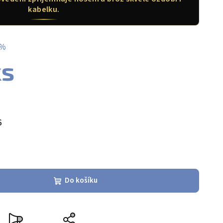
kabelku.
 %
ks
6
Do košíku