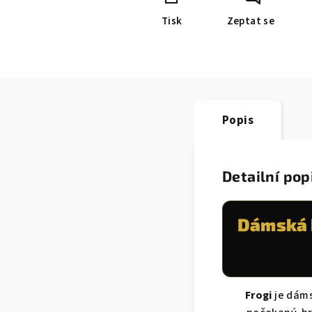
Tisk
Zeptat se
Popis
Detailní pop
Dámská b
Frogi
je dáms