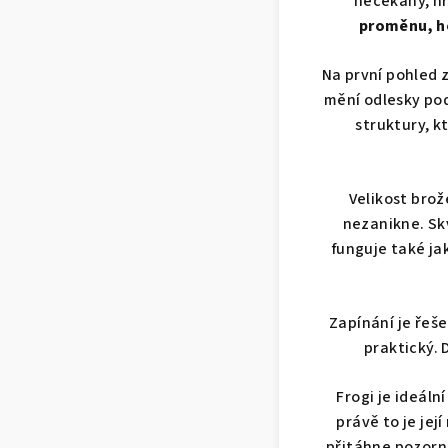
nečekaný, hr
proměnu, h
Na první pohled
mění odlesky pod
struktury, k
Velikost brož
nezanikne. Sk
funguje také j
Zapínání je řeš
praktický. 
Frogi je ideáln
právě to je jej
přitáhne pozorno