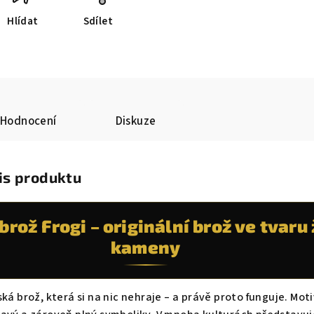
Hlídat
Sdílet
Hodnocení
Diskuze
is produktu
rož Frogi – originální brož ve tvaru
kameny
ká brož, která si na nic nehraje – a právě proto funguje. Mot