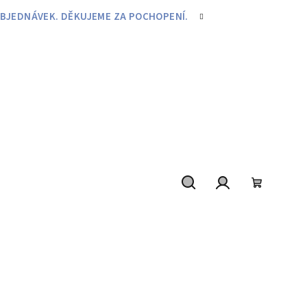
BJEDNÁVEK. DĚKUJEME ZA POCHOPENÍ.
Hledat
Přihlášení
Nákupní
košík