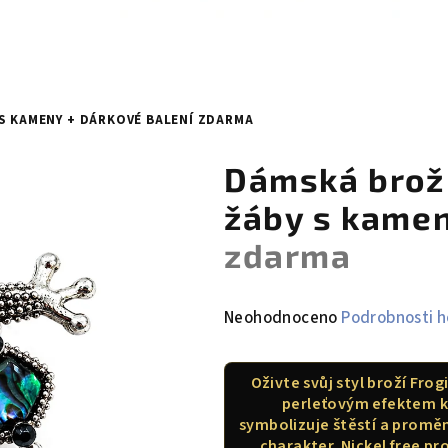
 S KAMENY
+ DÁRKOVÉ BALENÍ ZDARMA
Dámská brož 
žáby s kame
zdarma
Průměrné
Neohodnoceno
Podrobnosti 
hodnocení
produktu
Oživte svůj styl broží Fr
je
perleťovým efektem k
0,0
symbolizuje štěstí a proměn
z
charakter. Nickel free pr