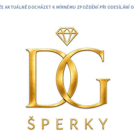
 AKTUÁLNĚ DOCHÁZET K MÍRNÉMU ZPOŽDĚNÍ PŘI ODESÍLÁNÍ O