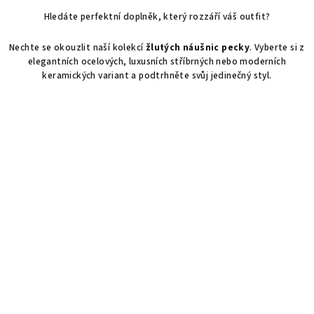
v
Hledáte perfektní doplněk, který rozzáří váš outfit?
l
á
Nechte se okouzlit naší kolekcí
žlutých náušnic pecky
. Vyberte si z
d
elegantních ocelových, luxusních stříbrných nebo moderních
a
keramických variant a podtrhněte svůj jedinečný styl.
c
í
p
r
v
k
y
v
ý
p
i
s
u