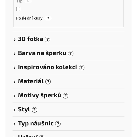
Tip
0
Poslední kusy
2
3D fotka
?
Barva na šperku
?
Inspirováno kolekcí
?
Materiál
?
Motivy šperků
?
Styl
?
Typ náušnic
?