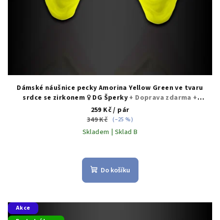
k
t
ů
Dámské náušnice pecky Amorina Yellow Green ve tvaru
srdce se zirkonem ♀️ DG Šperky
+ Doprava zdarma +
Dárkové balení zdarma
259 Kč
/ pár
349 Kč
(–25 %)
Skladem | Sklad B
Do košíku
Akce