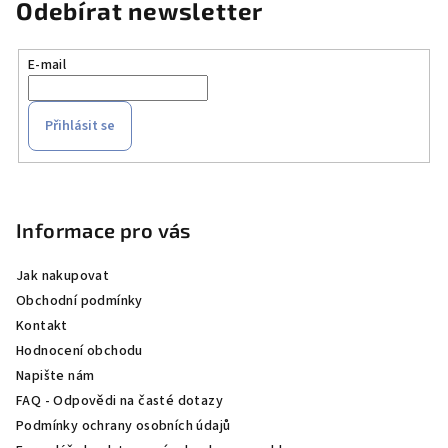
Odebírat newsletter
E-mail
Přihlásit se
Z
á
p
Informace pro vás
a
Jak nakupovat
t
Obchodní podmínky
í
Kontakt
Hodnocení obchodu
Napište nám
FAQ - Odpovědi na časté dotazy
Podmínky ochrany osobních údajů