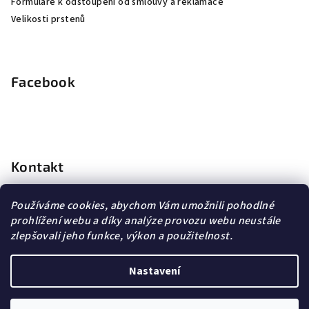
Formuláře k odstoupení od smlouvy a reklamace
Velikosti prstenů
Facebook
Kontakt
info
@
dopravagratis.cz
Používáme cookies, abychom Vám umožnili pohodlné
+420 603 500 988
prohlížení webu a díky analýze provozu webu neustále
+420 603 500 988
zlepšovali jeho funkce, výkon a použitelnost.
Nastavení
Copyright 2026
DG Šperky
. Všechna práva vyhrazena.