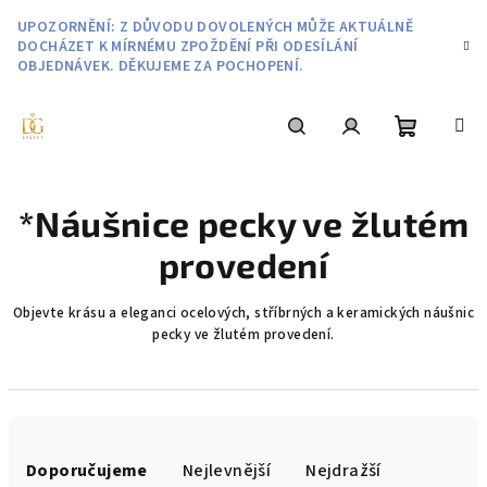
Přejít
UPOZORNĚNÍ: Z DŮVODU DOVOLENÝCH MŮŽE AKTUÁLNĚ
na
DOCHÁZET K MÍRNÉMU ZPOŽDĚNÍ PŘI ODESÍLÁNÍ
obsah
OBJEDNÁVEK. DĚKUJEME ZA POCHOPENÍ.
Nákupní
Hledat
Přihlášení
*Náušnice pecky ve žlutém
košík
provedení
Objevte krásu a eleganci ocelových, stříbrných a keramických náušnic
pecky ve žlutém provedení.
Ř
a
Doporučujeme
Nejlevnější
Nejdražší