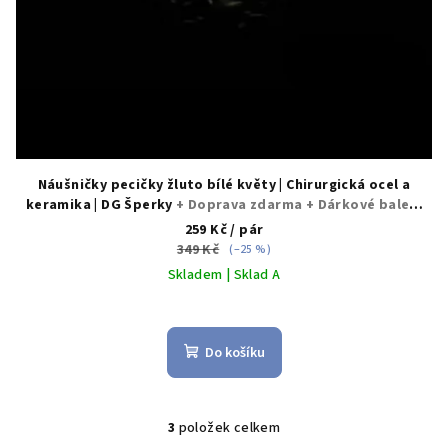
Náušničky pecičky žluto bílé květy | Chirurgická ocel a
keramika | DG Šperky
+ Doprava zdarma + Dárkové balení
zdarma
259 Kč
/ pár
349 Kč
(–25 %)
Skladem | Sklad A
Průměrné
hodnocení
produktu
Do košíku
je
5,0
z
5
3
položek celkem
O
hvězdiček.