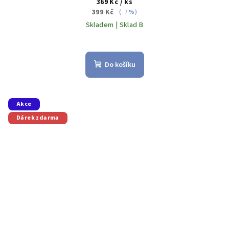
369 Kč
/ ks
399 Kč
(–7 %)
Skladem | Sklad B
Do košíku
Akce
Dárek zdarma