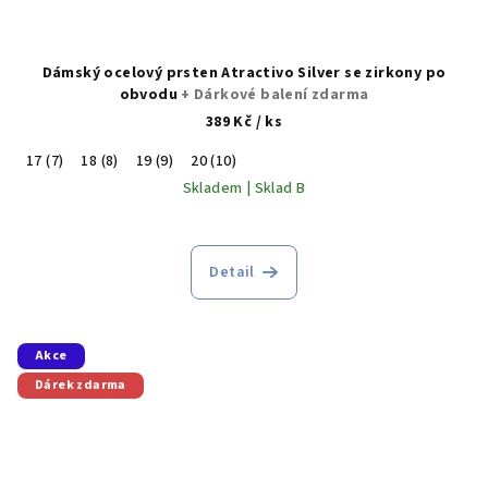
Dámský ocelový prsten Atractivo Silver se zirkony po
obvodu
+ Dárkové balení zdarma
389 Kč
/ ks
17 (7)
18 (8)
19 (9)
20 (10)
Skladem | Sklad B
Detail
Akce
Dárek zdarma