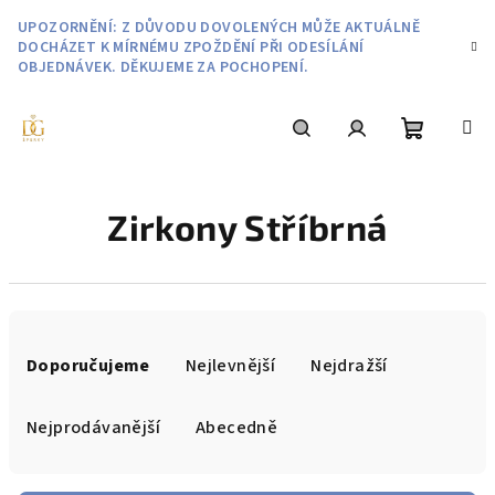
Přejít
UPOZORNĚNÍ: Z DŮVODU DOVOLENÝCH MŮŽE AKTUÁLNĚ
na
DOCHÁZET K MÍRNÉMU ZPOŽDĚNÍ PŘI ODESÍLÁNÍ
obsah
OBJEDNÁVEK. DĚKUJEME ZA POCHOPENÍ.
Nákupní
Hledat
Přihlášení
Zirkony Stříbrná
košík
Ř
a
Doporučujeme
Nejlevnější
Nejdražší
z
e
Nejprodávanější
Abecedně
n
í