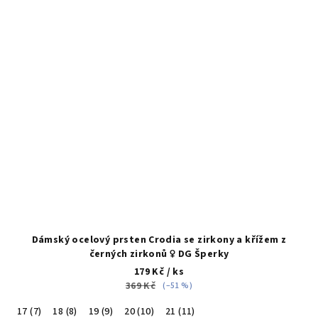
Dámský ocelový prsten Crodia se zirkony a křížem z
černých zirkonů ♀️ DG Šperky
179 Kč
/ ks
369 Kč
(–51 %)
17 (7)
18 (8)
19 (9)
20 (10)
21 (11)