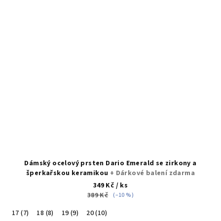
Dámský ocelový prsten Dario Emerald se zirkony a
šperkařskou keramikou
+ Dárkové balení zdarma
349 Kč
/ ks
389 Kč
(–10 %)
17 (7)
18 (8)
19 (9)
20 (10)