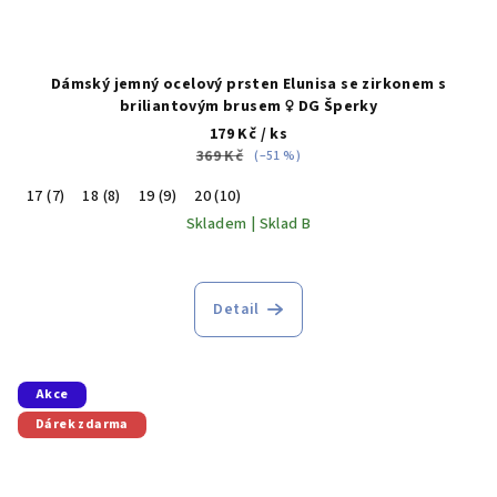
Dámský jemný ocelový prsten Elunisa se zirkonem s
briliantovým brusem ♀️ DG Šperky
179 Kč
/ ks
369 Kč
(–51 %)
17 (7)
18 (8)
19 (9)
20 (10)
Skladem | Sklad B
Detail
Akce
Dárek zdarma