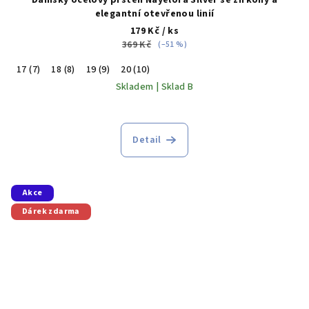
Dámský ocelový prsten Nayelora Silver se zirkony a
elegantní otevřenou linií
179 Kč
/ ks
369 Kč
(–51 %)
17 (7)
18 (8)
19 (9)
20 (10)
Skladem | Sklad B
Detail
Akce
Dárek zdarma