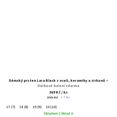
Dámský prsten Lara Black z oceli, keramiky a zirkonů
+
Dárkové balení zdarma
369 Kč
/ ks
399 Kč
(–7 %)
17 (7)
18 (8)
19 (9)
20 (10)
Skladem | Sklad A