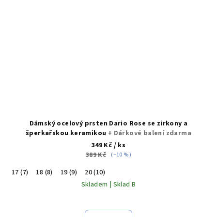
Dámský ocelový prsten Dario Rose se zirkony a
šperkařskou keramikou
+ Dárkové balení zdarma
349 Kč
/ ks
389 Kč
(–10 %)
17 (7)
18 (8)
19 (9)
20 (10)
Skladem | Sklad B