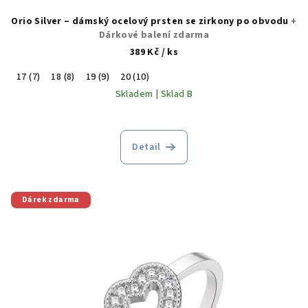
Orio Silver – dámský ocelový prsten se zirkony po obvodu
+
Dárkové balení zdarma
389 Kč
/ ks
17 (7)
18 (8)
19 (9)
20 (10)
Skladem | Sklad B
Detail
Dárek zdarma