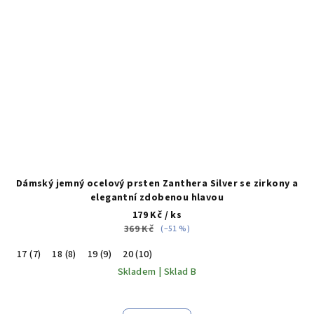
Dámský jemný ocelový prsten Zanthera Silver se zirkony a
elegantní zdobenou hlavou
179 Kč
/ ks
369 Kč
(–51 %)
17 (7)
18 (8)
19 (9)
20 (10)
Skladem | Sklad B