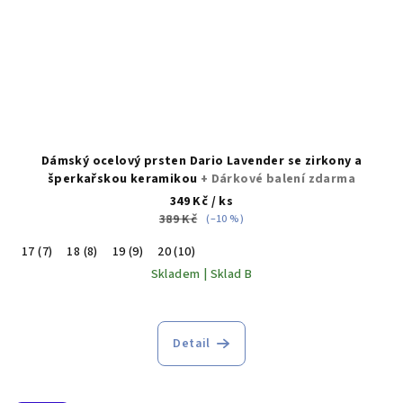
Dámský ocelový prsten Dario Lavender se zirkony a
šperkařskou keramikou
+ Dárkové balení zdarma
349 Kč
/ ks
389 Kč
(–10 %)
17 (7)
18 (8)
19 (9)
20 (10)
Skladem | Sklad B
Detail