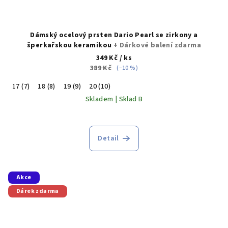
Dámský ocelový prsten Dario Pearl se zirkony a
šperkařskou keramikou
+ Dárkové balení zdarma
349 Kč
/ ks
389 Kč
(–10 %)
17 (7)
18 (8)
19 (9)
20 (10)
Skladem | Sklad B
Detail
Akce
Dárek zdarma