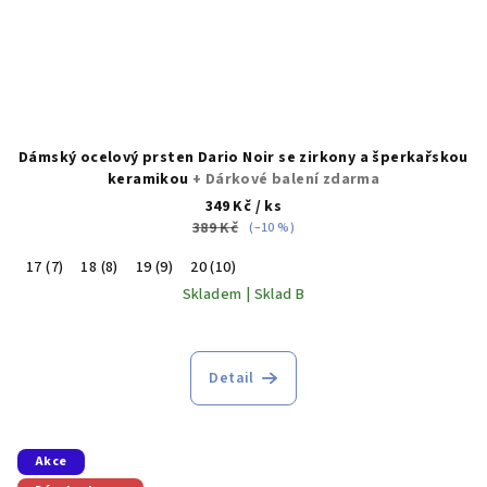
Dámský ocelový prsten Dario Noir se zirkony a šperkařskou
keramikou
+ Dárkové balení zdarma
349 Kč
/ ks
389 Kč
(–10 %)
17 (7)
18 (8)
19 (9)
20 (10)
Skladem | Sklad B
Detail
Akce