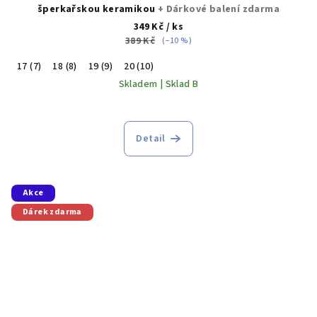
šperkařskou keramikou
+ Dárkové balení zdarma
349 Kč
/ ks
389 Kč
(–10 %)
17 (7)
18 (8)
19 (9)
20 (10)
Skladem | Sklad B
Detail
Akce
Dárek zdarma