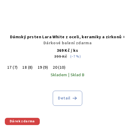
Dámský prsten Lara White z oceli, keramiky a zirkonů
+
Dárkové balení zdarma
369 Kč
/ ks
399 Kč
(–7 %)
17 (7)
18 (8)
19 (9)
20 (10)
Skladem | Sklad B
Detail
Dárek zdarma