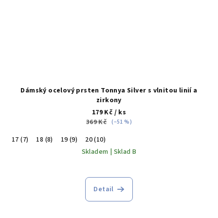
Dámský ocelový prsten Tonnya Silver s vlnitou linií a
zirkony
179 Kč
/ ks
369 Kč
(–51 %)
17 (7)
18 (8)
19 (9)
20 (10)
Skladem | Sklad B
Detail