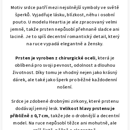
Motiv srdce patří mezi nejsilnější symboly ve světě
šperků. Vyjadřuje lásku, blízkost, něhu i osobní
pouto. U modelu Heartia je ale zpracovaný velmi
jemně, takže prsten nepůsobí přehnaně sladce ani
lacině. Je to spíš decentní romantický detail, který
na ruce vypadá elegantně a žensky.
Prsten je vyroben z chirurgické oceli
, která je
oblíbená pro svoji pevnost, odolnost a dlouhou
životnost. Díky tomu je vhodný nejen jako krásný
dárek, ale také jako šperk pro běžné každodenní
nošení.
Srdce je zdobené drobnými zirkony, které prstenu
dodávají jemný lesk.
Velikost hlavy prstenu je
přibližně ± 0,7 cm
, takže jde o drobnější a decentní
model. Na ruce nepůsobí těžce ani mohutně, ale