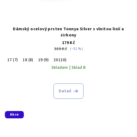
Dámský ocelový prsten Tonnya Silver s vlnitou linií a
zirkony
179 Kč
369 Kč
(–51 %)
17 (7)
18 (8)
19 (9)
20 (10)
Skladem | Sklad B
Detail
Akce