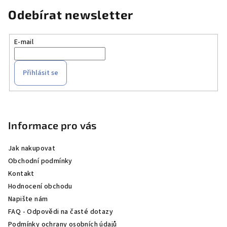
Odebírat newsletter
E-mail
Přihlásit se
Z
á
p
Informace pro vás
a
Jak nakupovat
t
Obchodní podmínky
í
Kontakt
Hodnocení obchodu
Napište nám
FAQ - Odpovědi na časté dotazy
Podmínky ochrany osobních údajů