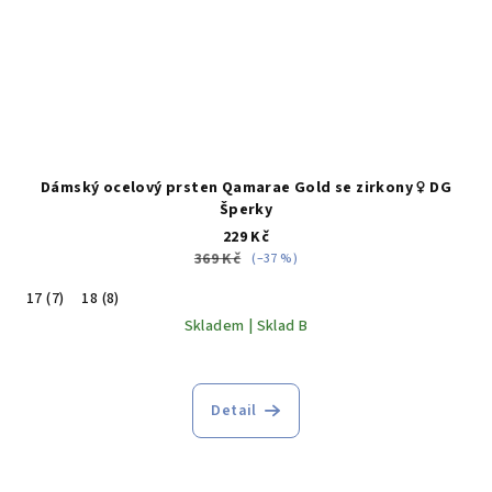
Dámský ocelový prsten Qamarae Gold se zirkony ♀️ DG
Šperky
229 Kč
369 Kč
(–37 %)
17 (7)
18 (8)
Skladem | Sklad B
Detail