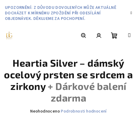
Přejít
UPOZORNĚNÍ: Z DŮVODU DOVOLENÝCH MŮŽE AKTUÁLNĚ
na
DOCHÁZET K MÍRNÉMU ZPOŽDĚNÍ PŘI ODESÍLÁNÍ
obsah
OBJEDNÁVEK. DĚKUJEME ZA POCHOPENÍ.
Nákupní
Hledat
Přihlášení
Heartia Silver – dámský
košík
ocelový prsten se srdcem a
zirkony
+ Dárkové balení
zdarma
Průměrné
Neohodnoceno
Podrobnosti hodnocení
hodnocení
produktu
je
0,0