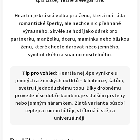
spíš čistě, něžně a elegantně.
Heartia je krásná volba pro ženu, která má ráda
romantické šperky, ale nechce nic přehnaně
výrazného. Skvěle se hodí jako dárek pro
partnerku, manželku, dceru, maminku nebo blízkou
ženu, které chcete darovat něco jemného,
symbolického a snadno nositelného.
Tip pro vzhled:
Heartia nejlépe vynikne u
jemných a ženských outfitů – k halence, šatům,
svetru i jednoduchému topu. Díky drobnému
provedení se dobře kombinuje s dalšími prsteny
nebo jemným náramkem. Zlatá varianta působí
tepleji a romantičtěji, stříbrná čistěji a
univerzálněji.