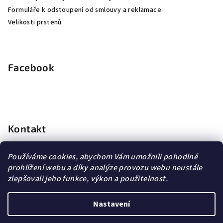
Formuláře k odstoupení od smlouvy a reklamace
Velikosti prstenů
Facebook
Kontakt
info
@
dopravagratis.cz
Používáme cookies, abychom Vám umožnili pohodlné
+420 603 500 988
prohlížení webu a díky analýze provozu webu neustále
+420 603 500 988
zlepšovali jeho funkce, výkon a použitelnost.
Nastavení