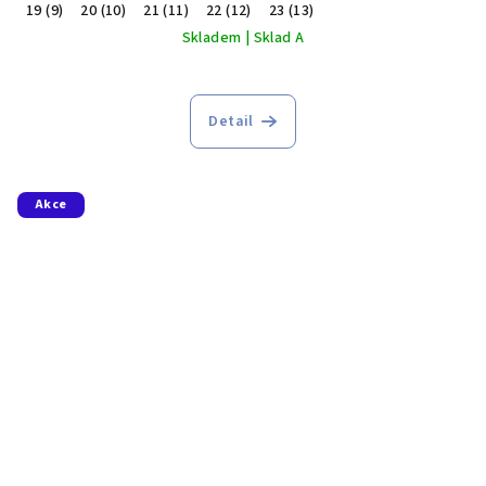
19 (9)
20 (10)
21 (11)
22 (12)
23 (13)
Skladem | Sklad A
Průměrné
hodnocení
produktu
Detail
je
5,0
z
5
Akce
hvězdiček.