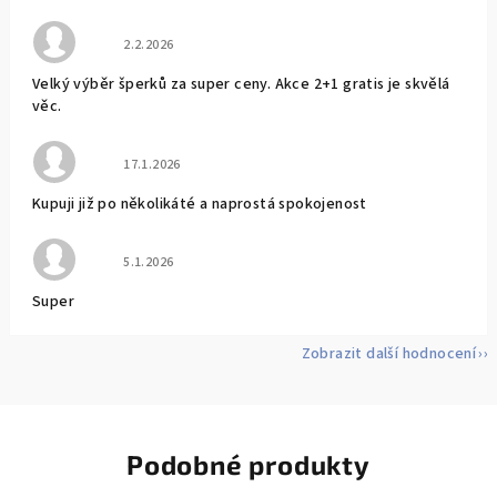
Hodnocení obchodu je 5 z 5 hvězdiček.
2.2.2026
Velký výběr šperků za super ceny. Akce 2+1 gratis je skvělá
věc.
Hodnocení obchodu je 5 z 5 hvězdiček.
17.1.2026
Kupuji již po několikáté a naprostá spokojenost
Hodnocení obchodu je 5 z 5 hvězdiček.
5.1.2026
Super
Zobrazit další hodnocení
Podobné produkty