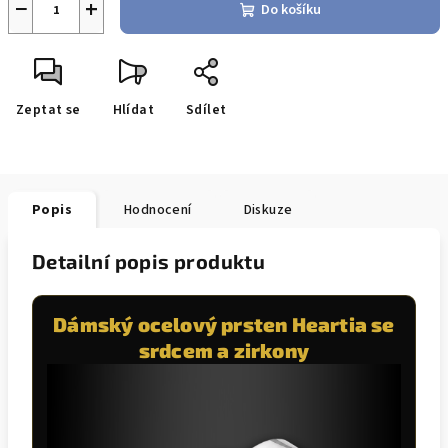
−
+
Do košíku
Zeptat se
Hlídat
Sdílet
Popis
Hodnocení
Diskuze
Detailní popis produktu
Dámský ocelový prsten Heartia se
srdcem a zirkony