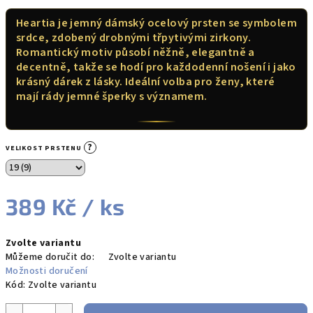
Heartia je jemný dámský ocelový prsten se symbolem
srdce, zdobený drobnými třpytivými zirkony.
Romantický motiv působí něžně, elegantně a
decentně, takže se hodí pro každodenní nošení i jako
krásný dárek z lásky. Ideální volba pro ženy, které
mají rády jemné šperky s významem.
?
VELIKOST PRSTENU
389 Kč
/ ks
Měrná
Zvolte variantu
cena:
Můžeme doručit do:
Zvolte variantu
Možnosti doručení
Kód:
Zvolte variantu