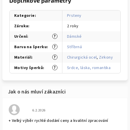
Doplňkové parametry
Kategorie
:
Prsteny
Záruka
:
2 roky
?
Určení
:
Dámské
?
Barva na šperku
:
Stříbrná
?
Materiál
:
Chirurgická ocel
,
Zirkony
?
Motivy šperků
:
Srdce, láska, romantika
Hodnocení obchodu je 5 z 5 hvězdiček.
6.2.2026
+ Velký výběr rychlé dodání ceny a kvalitní zpracování