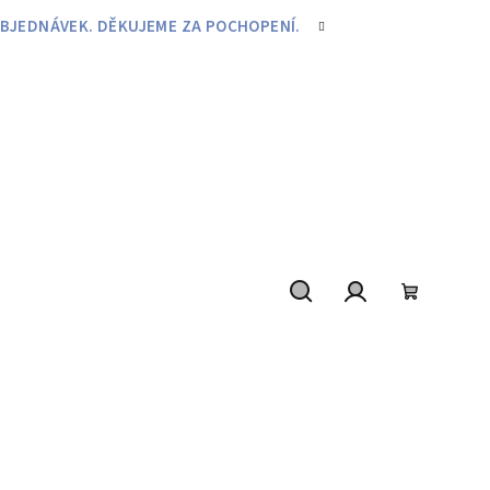
BJEDNÁVEK. DĚKUJEME ZA POCHOPENÍ.
Hledat
Přihlášení
Nákupní
košík