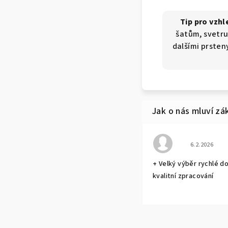
Tip pro vzhl
šatům, svetru
dalšími prsten
Hodnocení o
6.2.2026
+ Velký výběr rychlé d
kvalitní zpracování