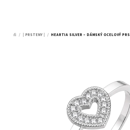
/
| PRSTENY |
/
HEARTIA SILVER – DÁMSKÝ OCELOVÝ PR
DOMŮ