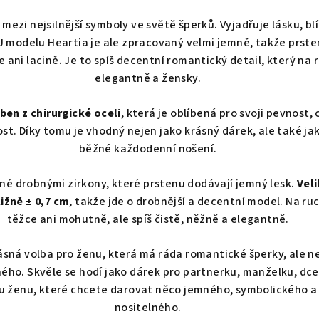
 mezi nejsilnější symboly ve světě šperků. Vyjadřuje lásku, bl
U modelu Heartia je ale zpracovaný velmi jemně, takže prst
 ani lacině. Je to spíš decentní romantický detail, který na
elegantně a žensky.
ben z chirurgické oceli
, která je oblíbená pro svoji pevnost,
st. Díky tomu je vhodný nejen jako krásný dárek, ale také ja
běžné každodenní nošení.
né drobnými zirkony, které prstenu dodávají jemný lesk.
Veli
ližně ± 0,7 cm
, takže jde o drobnější a decentní model. Na ru
těžce ani mohutně, ale spíš čistě, něžně a elegantně.
rásná volba pro ženu, která má ráda romantické šperky, ale n
ého. Skvěle se hodí jako dárek pro partnerku, manželku, dc
u ženu, které chcete darovat něco jemného, symbolického 
nositelného.