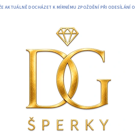
 AKTUÁLNĚ DOCHÁZET K MÍRNÉMU ZPOŽDĚNÍ PŘI ODESÍLÁNÍ O