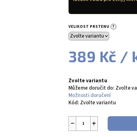
5
hvězdiček.
?
VELIKOST PRSTENU
389 Kč
/ 
Měrná
cena:
Zvolte variantu
Můžeme doručit do:
Zvolte va
Možnosti doručení
Kód:
Zvolte variantu
−
+