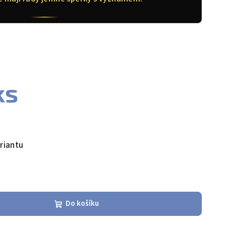
ks
riantu
Do košíku