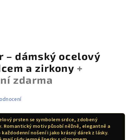
er – dámský ocelový
dcem a zirkony
+
ení zdarma
hodnocení
elový prsten se symbolem srdce, zdobený
y. Romantický motiv působí něžně, elegantně a
 každodenní nošení i jako krásný dárek z lásky.
ré mají rády jemné šperky s významem.