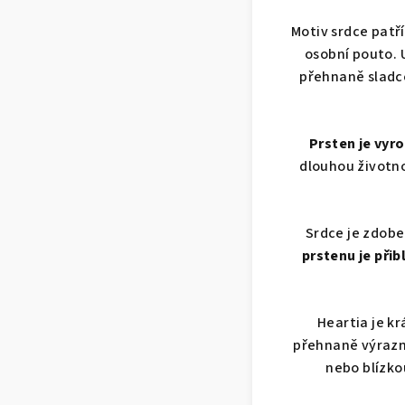
Motiv srdce patří
osobní pouto. 
přehnaně sladce
Prsten je vyro
dlouhou životno
Srdce je zdobe
prstenu je přib
Heartia je k
přehnaně výrazn
nebo blízko