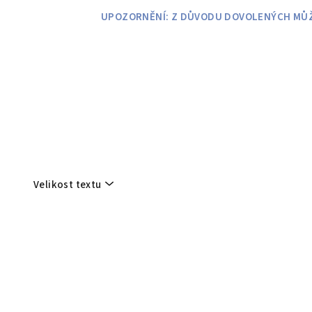
Přejít
UPOZORNĚNÍ: Z DŮVODU DOVOLENÝCH MŮŽE
na
obsah
Velikost textu