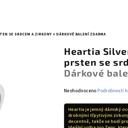
STEN SE SRDCEM A ZIRKONY
+ DÁRKOVÉ BALENÍ ZDARMA
Heartia Silv
prsten se sr
Dárkové bal
Průměrné
Neohodnoceno
Podrobnosti 
hodnocení
produktu
Heartia je jemný dámský oc
je
drobnými třpytivými zirkon
0,0
decentně, takže se hodí pro
z
Ideální volba pro ženy, kte