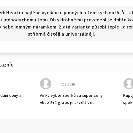
ed:
Heartia nejlépe vynikne u jemných a ženských outfitů – k
 i jednoduchému topu. Díky drobnému provedení se dobře ko
y nebo jemným náramkem. Zlatá varianta působí tepleji a ro
stříbrná čistěji a univerzálněji.
bchodu je 5 z 5 hvězdiček.
Hodnocení obchodu je 5 z 5 hvězdiček
2.2.2026
odání ceny a
Velký výběr šperků za super ceny.
Kupuj
Akce 2+1 gratis je skvělá věc.
spok