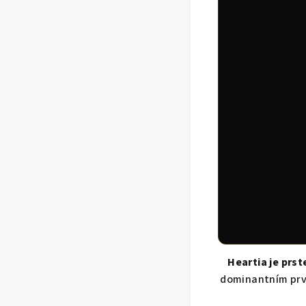
Heartia je prs
dominantním prvk