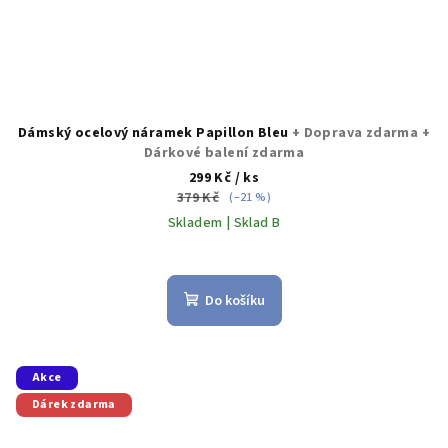
Dámský ocelový náramek Papillon Bleu
+ Doprava zdarma +
Dárkové balení zdarma
299 Kč
/ ks
379 Kč
(–21 %)
Skladem | Sklad B
Do košíku
Akce
Dárek zdarma