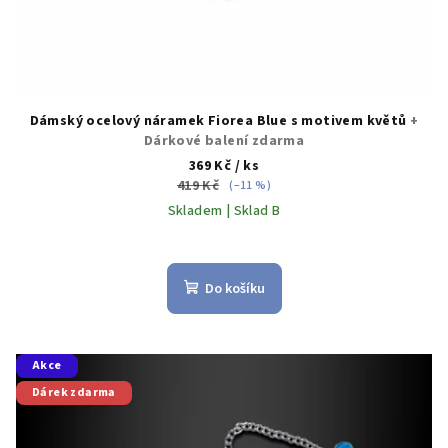
ů
Dámský ocelový náramek Fiorea Blue s motivem květů
+
Dárkové balení zdarma
369 Kč
/ ks
419 Kč
(–11 %)
Skladem | Sklad B
Do košíku
Akce
Dárek zdarma