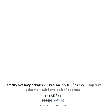
Dámský ocelový náramek Liréa Gold ♀️ DG Šperky
+ Doprava
zdarma + Dárkové balení zdarma
349 Kč
/ ks
399 Kč
(–12 %)