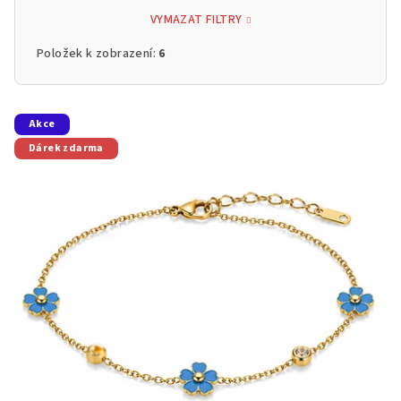
VYMAZAT FILTRY
Položek k zobrazení:
6
V
Akce
ý
Dárek zdarma
p
i
s
p
r
o
d
u
k
t