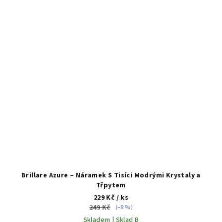
Brillare Azure – Náramek S Tisíci Modrými Krystaly a
Třpytem
229 Kč
/ ks
249 Kč
(–8 %)
Skladem | Sklad B