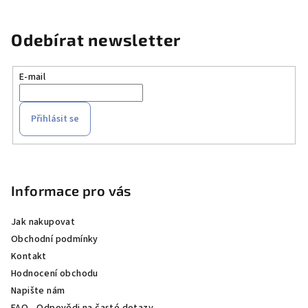
Odebírat newsletter
E-mail
Přihlásit se
Z
á
p
Informace pro vás
a
Jak nakupovat
t
Obchodní podmínky
í
Kontakt
Hodnocení obchodu
Napište nám
FAQ - Odpovědi na časté dotazy