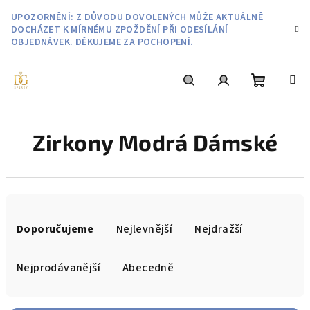
Přejít
UPOZORNĚNÍ: Z DŮVODU DOVOLENÝCH MŮŽE AKTUÁLNĚ
na
DOCHÁZET K MÍRNÉMU ZPOŽDĚNÍ PŘI ODESÍLÁNÍ
obsah
OBJEDNÁVEK. DĚKUJEME ZA POCHOPENÍ.
Nákupní
Hledat
Přihlášení
Zirkony Modrá Dámské
košík
Ř
a
Doporučujeme
Nejlevnější
Nejdražší
z
e
Nejprodávanější
Abecedně
n
í