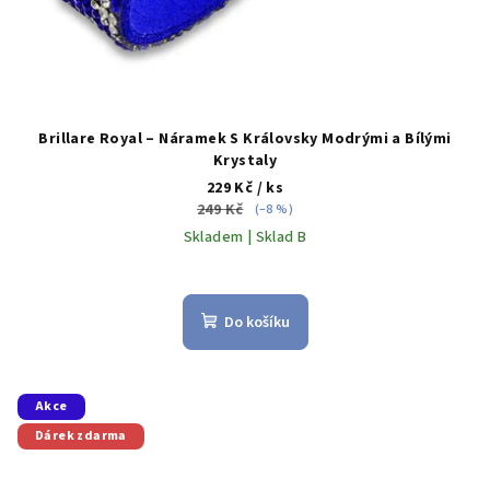
Brillare Royal – Náramek S Královsky Modrými a Bílými
Krystaly
229 Kč
/ ks
249 Kč
(–8 %)
Skladem | Sklad B
Do košíku
Akce
Dárek zdarma