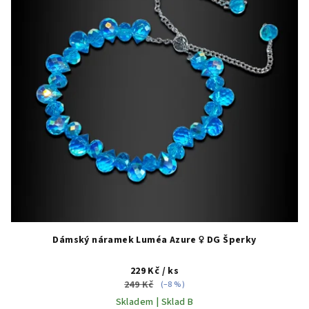
Dámský náramek Luméa Azure ♀️ DG Šperky
229 Kč
/ ks
249 Kč
(–8 %)
Skladem | Sklad B