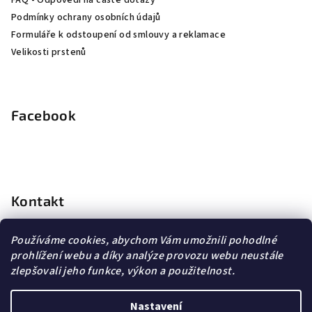
Podmínky ochrany osobních údajů
Formuláře k odstoupení od smlouvy a reklamace
Velikosti prstenů
Facebook
Kontakt
info
@
dopravagratis.cz
Používáme cookies, abychom Vám umožnili pohodlné
+420 603 500 988
prohlížení webu a díky analýze provozu webu neustále
+420 603 500 988
zlepšovali jeho funkce, výkon a použitelnost.
Nastavení