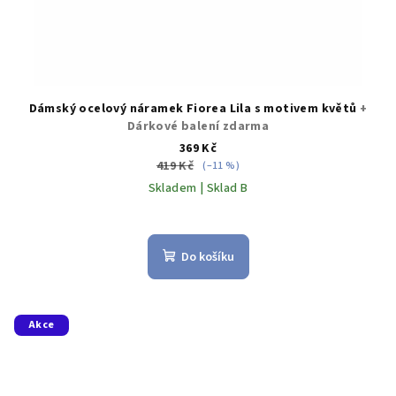
Dámský ocelový náramek Fiorea Lila s motivem květů
+
Dárkové balení zdarma
369 Kč
419 Kč
(–11 %)
Skladem | Sklad B
Do košíku
Akce