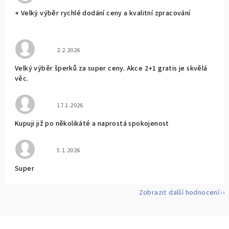
+ Velký výběr rychlé dodání ceny a kvalitní zpracování
Hodnocení obchodu je 5 z 5 hvězdiček.
2.2.2026
Velký výběr šperků za super ceny. Akce 2+1 gratis je skvělá
věc.
Hodnocení obchodu je 5 z 5 hvězdiček.
17.1.2026
Kupuji již po několikáté a naprostá spokojenost
Hodnocení obchodu je 5 z 5 hvězdiček.
5.1.2026
Super
Zobrazit další hodnocení