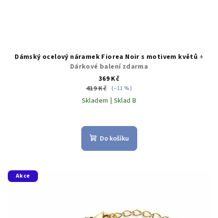
Dámský ocelový náramek Fiorea Noir s motivem květů
+
Dárkové balení zdarma
369 Kč
419 Kč
(–11 %)
Skladem | Sklad B
Do košíku
Akce