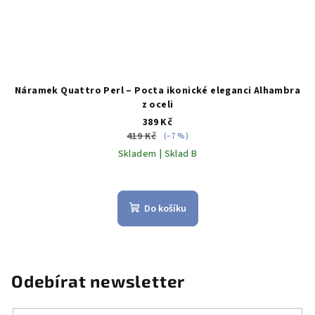
Náramek Quattro Perl – Pocta ikonické eleganci Alhambra
z oceli
389 Kč
419 Kč
(–7 %)
Skladem | Sklad B
Do košíku
Odebírat newsletter