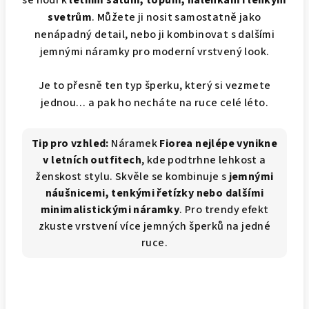
se hodí k
letním šatům, topům, halenkám i lehkým
svetrům
. Můžete ji nosit samostatně jako
nenápadný detail, nebo ji kombinovat s dalšími
jemnými náramky pro moderní vrstvený look.
Je to přesně ten typ šperku, který si vezmete
jednou… a pak ho necháte na ruce celé léto.
Tip pro vzhled:
Náramek
Fiorea nejlépe vynikne
v letních outfitech
, kde podtrhne lehkost a
ženskost stylu. Skvěle se kombinuje s
jemnými
náušnicemi, tenkými řetízky nebo dalšími
minimalistickými náramky
. Pro trendy efekt
zkuste vrstvení více jemných šperků na jedné
ruce.