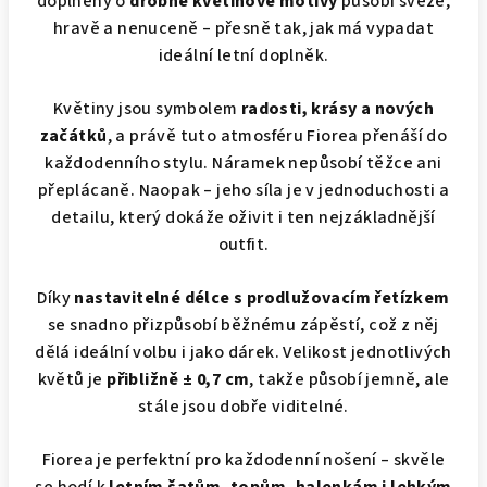
doplněný o
drobné květinové motivy
působí svěže,
hravě a nenuceně – přesně tak, jak má vypadat
ideální letní doplněk.
Květiny jsou symbolem
radosti, krásy a nových
začátků
, a právě tuto atmosféru Fiorea přenáší do
každodenního stylu. Náramek nepůsobí těžce ani
přeplácaně. Naopak – jeho síla je v jednoduchosti a
detailu, který dokáže oživit i ten nejzákladnější
outfit.
Díky
nastavitelné délce s prodlužovacím řetízkem
se snadno přizpůsobí běžnému zápěstí, což z něj
dělá ideální volbu i jako dárek. Velikost jednotlivých
květů je
přibližně ± 0,7 cm
, takže působí jemně, ale
stále jsou dobře viditelné.
Fiorea je perfektní pro každodenní nošení – skvěle