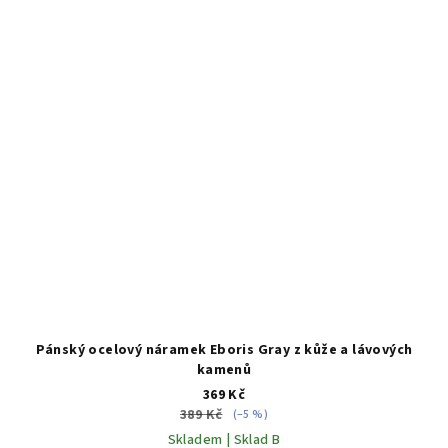
Pánský ocelový náramek Eboris Gray z kůže a lávových
kamenů
369 Kč
389 Kč
(–5 %)
Skladem | Sklad B