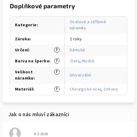
Doplňkové parametry
Ocelové a stříbrné
Kategorie
:
náramky
Záruka
:
2 roky
?
Určení
:
Dámské
?
Barva na šperku
:
Zlatá
,
Modrá
?
Velikost
Univerzální
náramku
:
?
Materiál
:
Chirurgická ocel
,
Zirkony
Hodnocení obchodu je 5 z 5 hvězdiček.
6.2.2026