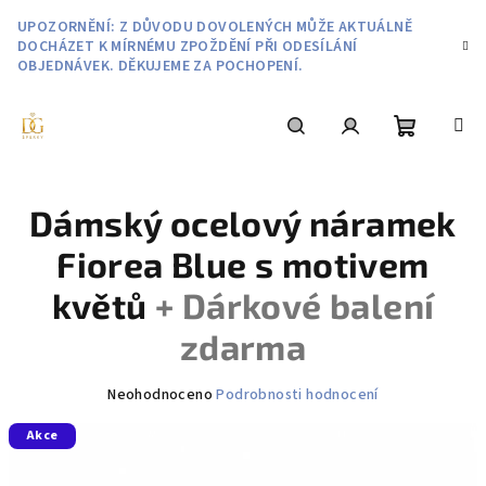
Přejít
UPOZORNĚNÍ: Z DŮVODU DOVOLENÝCH MŮŽE AKTUÁLNĚ
na
DOCHÁZET K MÍRNÉMU ZPOŽDĚNÍ PŘI ODESÍLÁNÍ
obsah
OBJEDNÁVEK. DĚKUJEME ZA POCHOPENÍ.
Nákupní
Hledat
Přihlášení
Dámský ocelový náramek
košík
Fiorea Blue s motivem
květů
+ Dárkové balení
zdarma
Průměrné
Neohodnoceno
Podrobnosti hodnocení
hodnocení
Akce
produktu
je
0,0