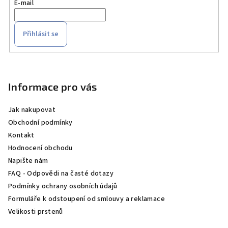
E-mail
Přihlásit se
Z
á
p
Informace pro vás
a
Jak nakupovat
t
Obchodní podmínky
í
Kontakt
Hodnocení obchodu
Napište nám
FAQ - Odpovědi na časté dotazy
Podmínky ochrany osobních údajů
Formuláře k odstoupení od smlouvy a reklamace
Velikosti prstenů