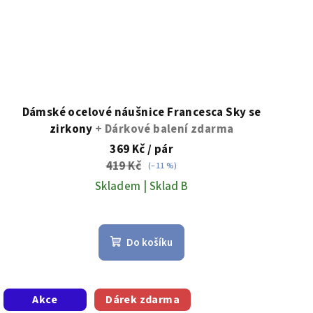
Dámské ocelové náušnice Francesca Sky se
zirkony
+ Dárkové balení zdarma
369 Kč
/ pár
419 Kč
(–11 %)
Skladem | Sklad B
Do košíku
Akce
Dárek zdarma