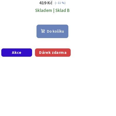
419 Kč
(–11 %)
Skladem | Sklad B
Do košíku
Akce
Dárek zdarma