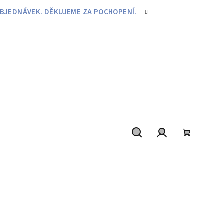
BJEDNÁVEK. DĚKUJEME ZA POCHOPENÍ.
Hledat
Přihlášení
Nákupní
košík