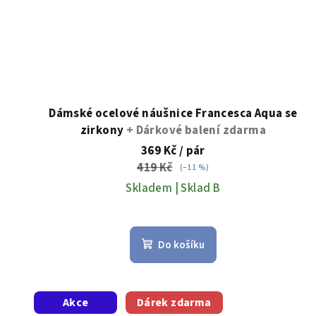
Dámské ocelové náušnice Francesca Aqua se
zirkony
+ Dárkové balení zdarma
369 Kč
/ pár
419 Kč
(–11 %)
Skladem | Sklad B
Do košíku
Akce
Dárek zdarma