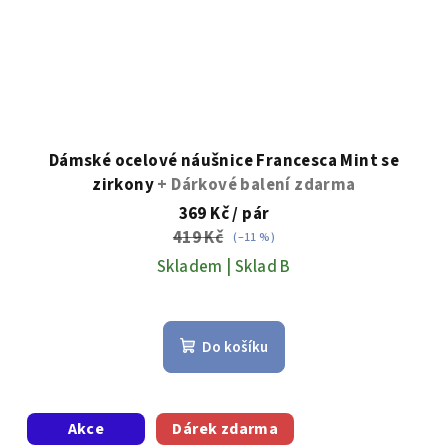
Dámské ocelové náušnice Francesca Mint se
zirkony
+ Dárkové balení zdarma
369 Kč
/ pár
419 Kč
(–11 %)
Skladem | Sklad B
Do košíku
Akce
Dárek zdarma