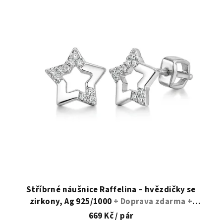
Stříbrné náušnice Raffelina – hvězdičky se
zirkony, Ag 925/1000
+ Doprava zdarma +
Dárkové balení zdarma
669 Kč
/ pár