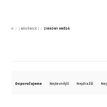
/
| NÁUŠNICE |
/
ZIRKONY HNĚDÁ
DOMŮ
Ř
Doporučujeme
Nejlevnější
Nejdražší
Nej
a
z
e