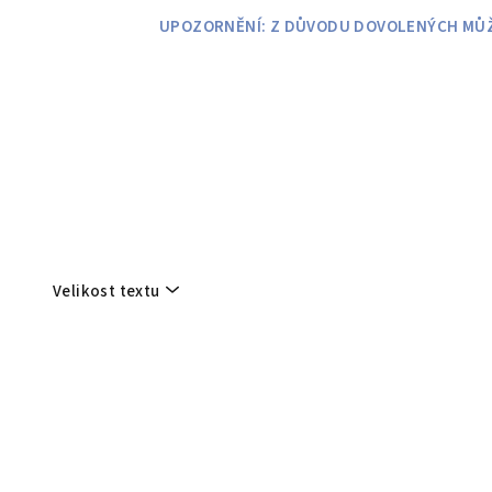
Přejít
UPOZORNĚNÍ: Z DŮVODU DOVOLENÝCH MŮŽE
na
obsah
Velikost textu