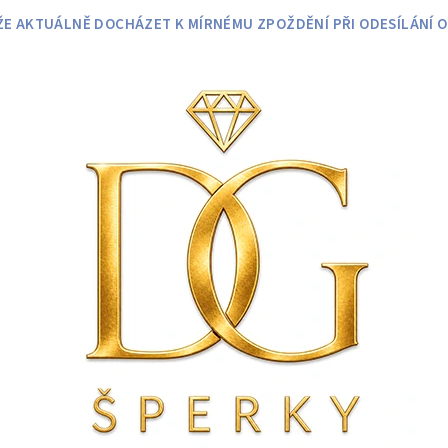
 AKTUÁLNĚ DOCHÁZET K MÍRNÉMU ZPOŽDĚNÍ PŘI ODESÍLÁNÍ O