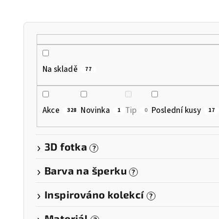
n
í
p
r
Na skladě
77
o
d
Akce
Novinka
Tip
Poslední kusy
328
1
0
17
u
k
3D fotka
?
t
Barva na šperku
?
ů
Inspirováno kolekcí
?
Materiál