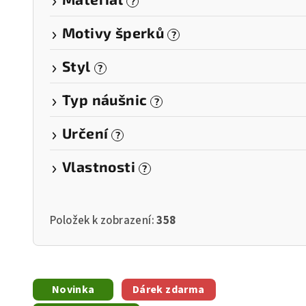
?
Motivy šperků
?
Styl
?
Typ náušnic
?
Určení
?
Vlastnosti
?
Položek k zobrazení:
358
V
Novinka
Dárek zdarma