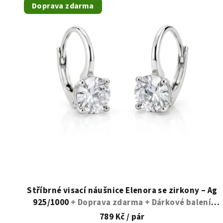
ý
Doprava zdarma
p
i
s
p
r
o
d
u
k
t
Stříbrné visací náušnice Elenora se zirkony – Ag
925/1000
+ Doprava zdarma + Dárkové balení
ů
zdarma
789 Kč
/ pár