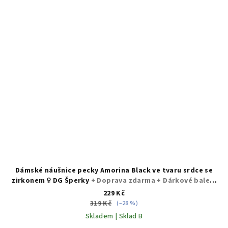
Dámské náušnice pecky Amorina Black ve tvaru srdce se
zirkonem ♀️ DG Šperky
+ Doprava zdarma + Dárkové balení
zdarma
229 Kč
319 Kč
(–28 %)
Skladem | Sklad B