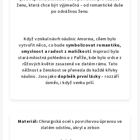
ženu, která chce být výjimečná – od romantické duše
po odvážnou ženu.
Když vznikal návrh náušnic Amorina, cílem bylo
vytvořit něco, co bude
symbolizovat romantiku,
smyslnost a radost z maličkostí
. Inspirací byla
stará milostná pohlednice z Paříže, kde bylo srdce z
růžových květin zasazené ve zlatém rámu. Tato
něžnost a ženskost se přenesla do každé křivky
náušnic. Jsou jako
doplněk první lásky
– rozzáří
úsměv, i když venku prší.
Materiál:
Chirurgická ocel s povrchovou úpravou ve
zlatém odstínu, akryl a zirkon