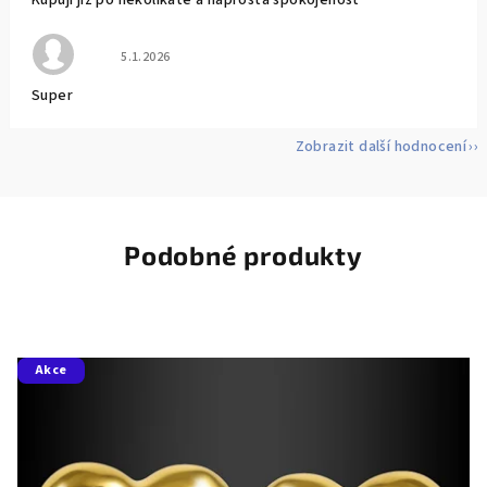
Kupuji již po několikáté a naprostá spokojenost
Hodnocení obchodu je 5 z 5 hvězdiček.
5.1.2026
Super
Zobrazit další hodnocení
Podobné produkty
Akce