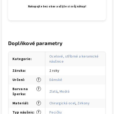
Nakupujte bez obav a užijte si svůj nákup!
Doplňkové parametry
Ocelové, stříbrné a keramické
Kategorie
:
náušnice
Záruka
:
2 roky
?
Určení
:
Dámské
?
Barva na
Zlatá
,
Modrá
šperku
:
?
Materiál
:
Chirurgická ocel
,
Zirkony
?
Typ náušnic
:
Pecičky