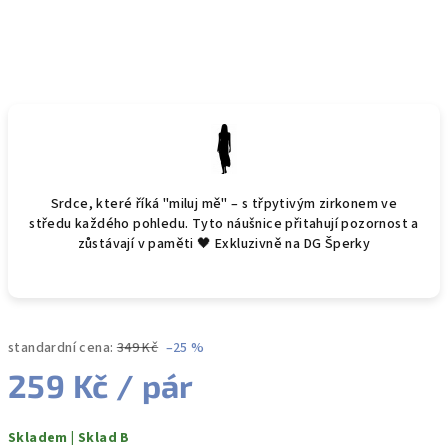
Srdce, které říká "miluj mě" – s třpytivým zirkonem ve
středu každého pohledu. Tyto náušnice přitahují pozornost a
zůstávají v paměti 🖤 Exkluzivně na DG Šperky
standardní cena:
349 Kč
–25 %
259 Kč
/ pár
Měrná
Skladem | Sklad B
cena: