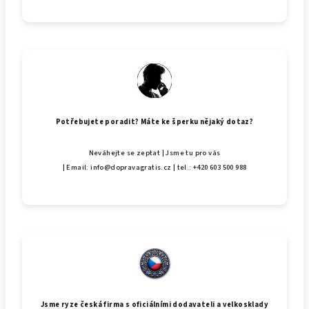
Potřebujete poradit? Máte ke šperku nějaký dotaz?
Neváhejte se zeptat | Jsme tu pro vás
| Email: info@dopravagratis.cz | tel.: +420 603 500 988
Jsme ryze česká firma s oficiálními dodavateli a velkosklady