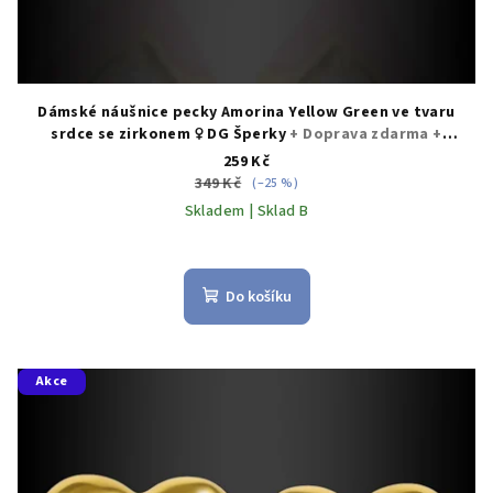
Dámské náušnice pecky Amorina Yellow Green ve tvaru
srdce se zirkonem ♀️ DG Šperky
+ Doprava zdarma +
Dárkové balení zdarma
259 Kč
349 Kč
(–25 %)
Skladem | Sklad B
Do košíku
Akce