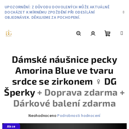
Přejít
UPOZORNĚNÍ: Z DŮVODU DOVOLENÝCH MŮŽE AKTUÁLNĚ
na
DOCHÁZET K MÍRNÉMU ZPOŽDĚNÍ PŘI ODESÍLÁNÍ
obsah
OBJEDNÁVEK. DĚKUJEME ZA POCHOPENÍ.
Nákupní
Hledat
Přihlášení
Dámské náušnice pecky
košík
Amorina Blue ve tvaru
srdce se zirkonem ♀️ DG
Šperky
+ Doprava zdarma +
Dárkové balení zdarma
Průměrné
Neohodnoceno
Podrobnosti hodnocení
hodnocení
Akce
produktu