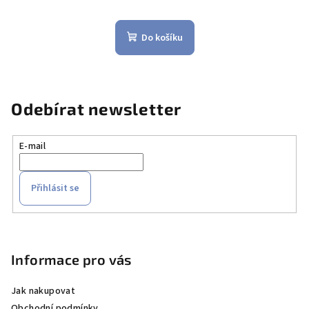
Do košíku
Odebírat newsletter
E-mail
Přihlásit se
Z
á
p
Informace pro vás
a
Jak nakupovat
t
Obchodní podmínky