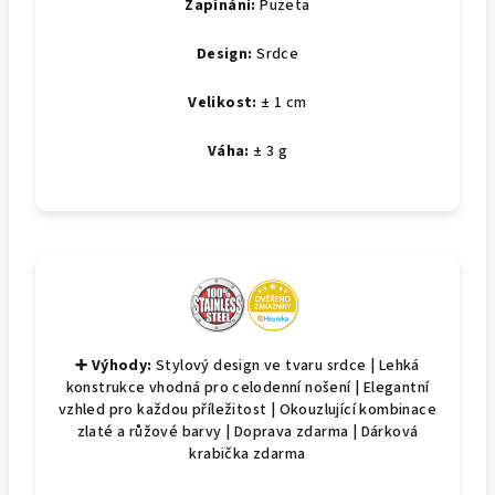
Zapínání:
Puzeta
Design:
Srdce
Velikost:
± 1 cm
Váha:
± 3 g
➕ Výhody:
Stylový design ve tvaru srdce | Lehká
konstrukce vhodná pro celodenní nošení | Elegantní
vzhled pro každou příležitost | Okouzlující kombinace
zlaté a růžové barvy | Doprava zdarma | Dárková
krabička zdarma