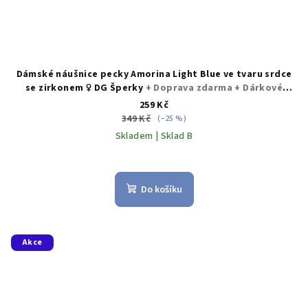
Dámské náušnice pecky Amorina Light Blue ve tvaru srdce
se zirkonem ♀️ DG Šperky
+ Doprava zdarma + Dárkové
balení zdarma
259 Kč
349 Kč
(–25 %)
Skladem | Sklad B
Do košíku
Akce