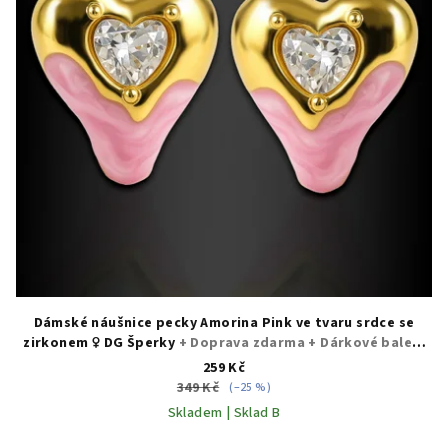
Dámské náušnice pecky Amorina Pink ve tvaru srdce se
zirkonem ♀️ DG Šperky
+ Doprava zdarma + Dárkové balení
zdarma
259 Kč
349 Kč
(–25 %)
Skladem | Sklad B