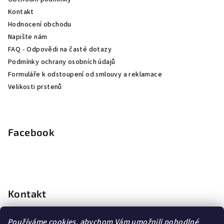
í
Kontakt
Hodnocení obchodu
Napište nám
FAQ - Odpovědi na časté dotazy
Podmínky ochrany osobních údajů
Formuláře k odstoupení od smlouvy a reklamace
Velikosti prstenů
Facebook
Kontakt
info
@
dopravagratis.cz
Používáme cookies, abychom Vám umožnili pohodlné