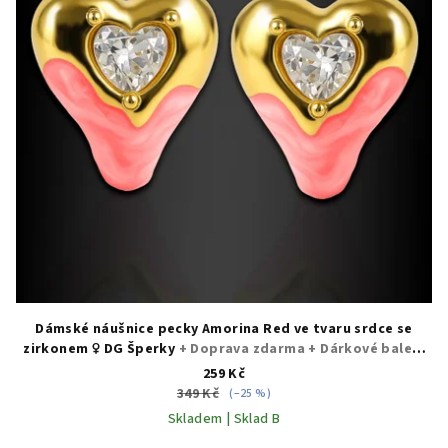
Dámské náušnice pecky Amorina Red ve tvaru srdce se
zirkonem ♀️ DG Šperky
+ Doprava zdarma + Dárkové balení
zdarma
259 Kč
349 Kč
(–25 %)
Skladem | Sklad B