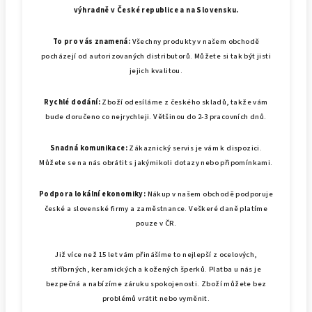
výhradně v České republice a na Slovensku.
To pro vás znamená:
Všechny produkty v našem obchodě
pocházejí od autorizovaných distributorů. Můžete si tak být jisti
jejich kvalitou.
Rychlé dodání:
Zboží odesíláme z českého skladů, takže vám
bude doručeno co nejrychleji. Většinou do 2-3 pracovních dnů.
Snadná komunikace:
Zákaznický servis je vám k dispozici.
Můžete se na nás obrátit s jakýmikoli dotazy nebo připomínkami.
Podpora lokální ekonomiky:
Nákup v našem obchodě podporuje
české a slovenské firmy a zaměstnance. Veškeré daně platíme
pouze v ČR.
Již více než 15 let vám přinášíme to nejlepší z ocelových,
stříbrných, keramických a kožených šperků. Platba u nás je
bezpečná a nabízíme záruku spokojenosti. Zboží můžete bez
problémů vrátit nebo vyměnit.