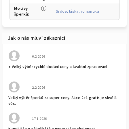
?
Motivy
Srdce, láska, romantika
šperků
:
Hodnocení obchodu je 5 z 5 hvězdiček.
6.2.2026
+ Velký výběr rychlé dodání ceny a kvalitní zpracování
Hodnocení obchodu je 5 z 5 hvězdiček.
2.2.2026
Velký výběr šperků za super ceny. Akce 2+1 gratis je skvělá
věc.
Hodnocení obchodu je 5 z 5 hvězdiček.
17.1.2026