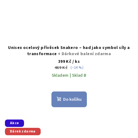
Unisex ocelový přívěsek Snakero – had jako symbol síly a
transformace
+ Dárkové balení zdarma
399 Kč
/ ks
469 Kč
(–14 %)
Skladem | Sklad B
Do košíku
Akce
Dárek zdarma