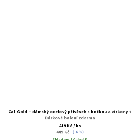
Cat Gold – dámský ocelový přívěsek s kočkou a zirkony
+
Dárkové balení zdarma
419 Kč
/ ks
449 Kč
(–6 %)