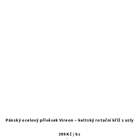
Pánský ocelový přívěsek Vireon – keltský rotační kříž s uzly
399 Kč
/ ks