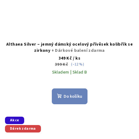
Althaea Silver – jemný dámský ocelový přívěsek kolibřík se
zirkony
+ Dárkové balení zdarma
349 Kč
/ ks
399 Kč
(–12 %)
Skladem | Sklad B
Do košíku
Akce
Dárek zdarma