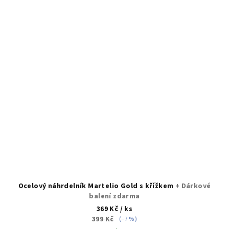
Ocelový náhrdelník Martelio Gold s křížkem
+ Dárkové
balení zdarma
369 Kč
/ ks
399 Kč
(–7 %)