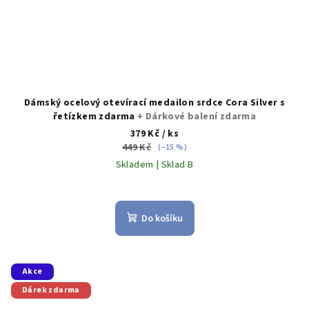
Dámský ocelový otevírací medailon srdce Cora Silver s
řetízkem zdarma
+ Dárkové balení zdarma
379 Kč
/ ks
449 Kč
(–15 %)
Skladem | Sklad B
Do košíku
Akce
Dárek zdarma