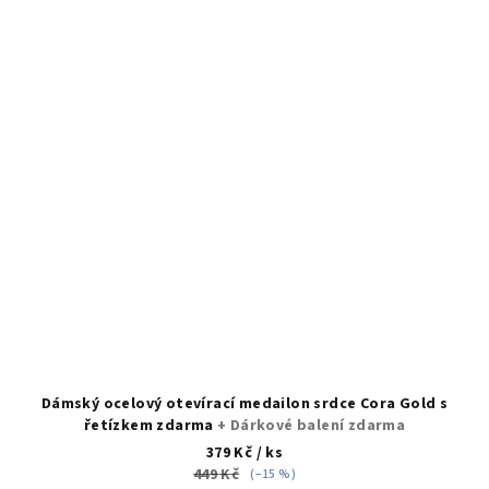
Dámský ocelový otevírací medailon srdce Cora Gold s
řetízkem zdarma
+ Dárkové balení zdarma
379 Kč
/ ks
449 Kč
(–15 %)