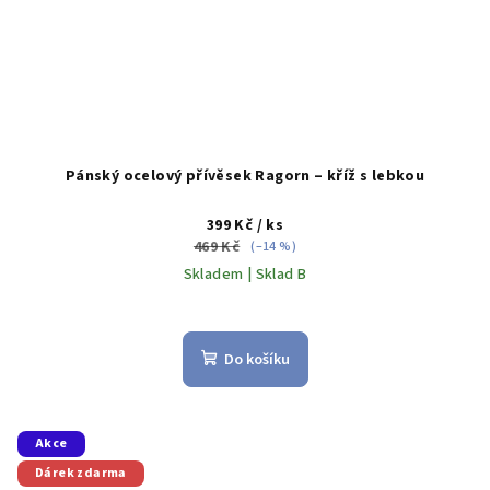
Pánský ocelový přívěsek Ragorn – kříž s lebkou
399 Kč
/ ks
469 Kč
(–14 %)
Skladem | Sklad B
Do košíku
Akce
Dárek zdarma