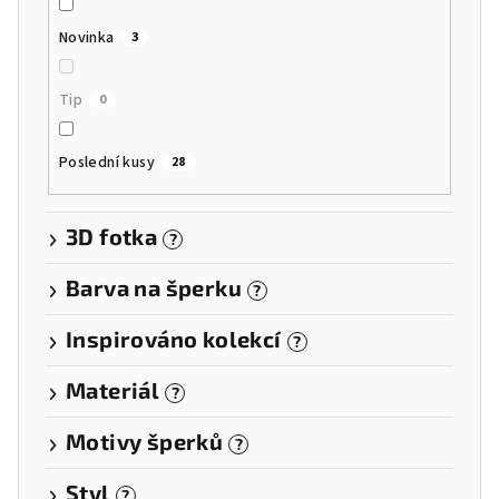
Novinka
3
Tip
0
Poslední kusy
28
3D fotka
?
Barva na šperku
?
Inspirováno kolekcí
?
Materiál
?
Motivy šperků
?
Styl
?