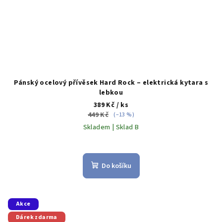
Pánský ocelový přívěsek Hard Rock – elektrická kytara s
lebkou
389 Kč
/ ks
449 Kč
(–13 %)
Skladem | Sklad B
Do košíku
Akce
Dárek zdarma