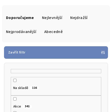
Ř
a
Doporučujeme
Nejlevnější
Nejdražší
z
e
Nejprodávanější
Abecedně
n
í
p
Zavřít filtr
r
o
d
u
k
Na skladě
116
t
ů
Akce
341