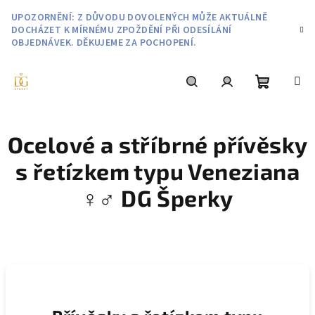
Přejít
UPOZORNĚNÍ: Z DŮVODU DOVOLENÝCH MŮŽE AKTUÁLNĚ
na
DOCHÁZET K MÍRNÉMU ZPOŽDĚNÍ PŘI ODESÍLÁNÍ
obsah
OBJEDNÁVEK. DĚKUJEME ZA POCHOPENÍ.
Nákupní
Hledat
Přihlášení
Ocelové a stříbrné přívěsky
košík
s řetízkem typu Veneziana
♀️♂️ DG Šperky