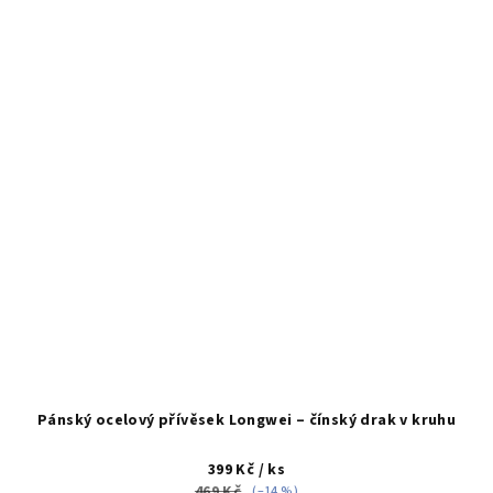
Pánský ocelový přívěsek Longwei – čínský drak v kruhu
399 Kč
/ ks
469 Kč
(–14 %)