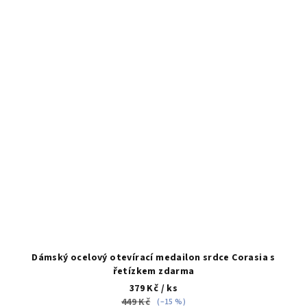
Dámský ocelový otevírací medailon srdce Corasia s
řetízkem zdarma
379 Kč
/ ks
449 Kč
(–15 %)