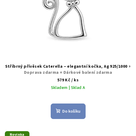
u
k
t
ů
Stříbrný přívěsek Caterella – elegantní kočka, Ag 925/1000
+
Doprava zdarma + Dárkové balení zdarma
579 Kč
/ ks
Skladem | Sklad A
Do košíku
Novinka