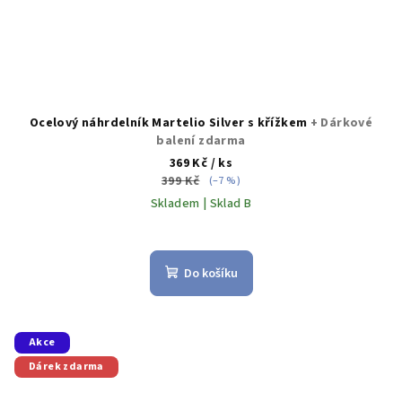
Ocelový náhrdelník Martelio Silver s křížkem
+ Dárkové
balení zdarma
369 Kč
/ ks
399 Kč
(–7 %)
Skladem | Sklad B
Do košíku
Akce
Dárek zdarma