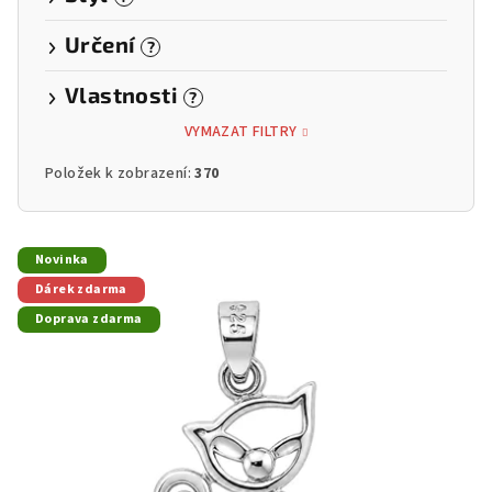
Určení
?
Vlastnosti
?
VYMAZAT FILTRY
Položek k zobrazení:
370
V
Novinka
ý
Dárek zdarma
p
Doprava zdarma
i
s
p
r
o
d