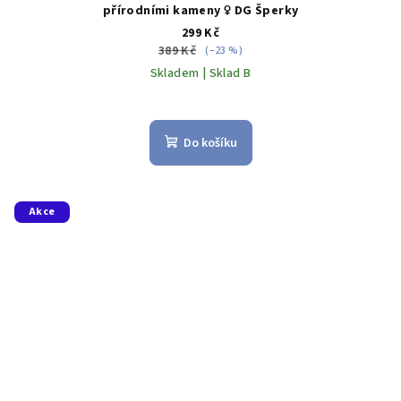
přírodními kameny ♀️ DG Šperky
299 Kč
389 Kč
(–23 %)
Skladem | Sklad B
Do košíku
Akce