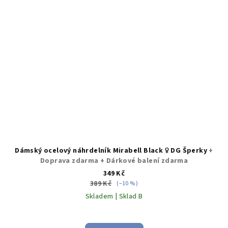
Dámský ocelový náhrdelník Mirabell Black ♀️ DG Šperky
+
Doprava zdarma + Dárkové balení zdarma
349 Kč
389 Kč
(–10 %)
Skladem | Sklad B