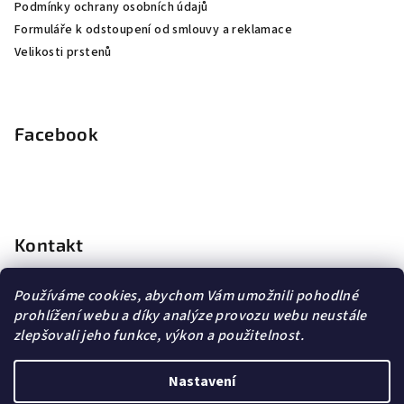
Podmínky ochrany osobních údajů
Formuláře k odstoupení od smlouvy a reklamace
Velikosti prstenů
Facebook
Kontakt
info
@
dopravagratis.cz
Používáme cookies, abychom Vám umožnili pohodlné
+420 603 500 988
prohlížení webu a díky analýze provozu webu neustále
+420 603 500 988
zlepšovali jeho funkce, výkon a použitelnost.
Nastavení