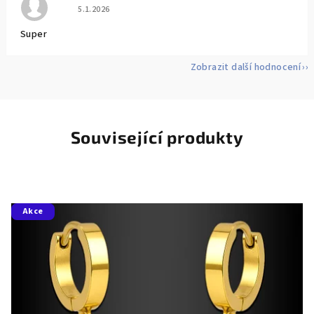
Hodnocení obchodu je 5 z 5 hvězdiček.
5.1.2026
Super
Zobrazit další hodnocení
Související produkty
Akce