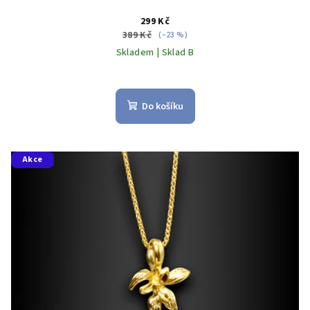
299 Kč
389 Kč
(–23 %)
Skladem | Sklad B
Do košíku
Akce