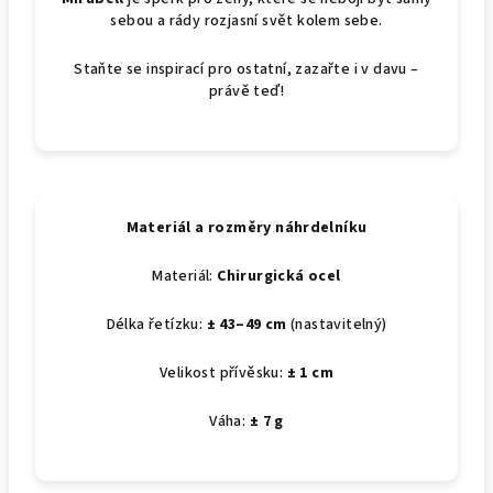
sebou a rády rozjasní svět kolem sebe.
Staňte se inspirací pro ostatní, zazařte i v davu –
právě teď!
Materiál a rozměry náhrdelníku
Materiál:
Chirurgická ocel
Délka řetízku:
± 43–49 cm
(nastavitelný)
Velikost přívěsku:
± 1 cm
Váha:
± 7 g