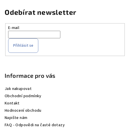
5
hvězdiček.
Odebírat newsletter
E-mail
Přihlásit se
Z
á
p
Informace pro vás
a
Jak nakupovat
t
Obchodní podmínky
í
Kontakt
Hodnocení obchodu
Napište nám
FAQ - Odpovědi na časté dotazy