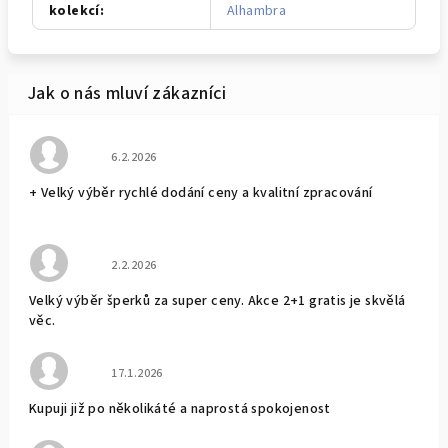
kolekcí
:
Alhambra
Hodnocení obchodu je 5 z 5 hvězdiček.
6.2.2026
+ Velký výběr rychlé dodání ceny a kvalitní zpracování
Hodnocení obchodu je 5 z 5 hvězdiček.
2.2.2026
Velký výběr šperků za super ceny. Akce 2+1 gratis je skvělá
věc.
Hodnocení obchodu je 5 z 5 hvězdiček.
17.1.2026
Kupuji již po několikáté a naprostá spokojenost