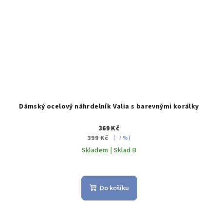
Dámský ocelový náhrdelník Valia s barevnými korálky
369 Kč
399 Kč
(–7 %)
Skladem | Sklad B
Průměrné
hodnocení
produktu
Do košíku
je
5,0
z