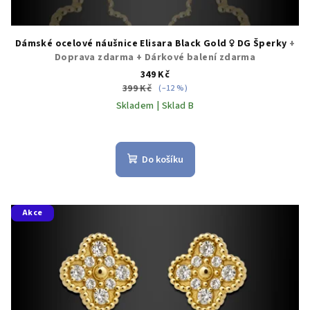
Dámské ocelové náušnice Elisara Black Gold ♀️ DG Šperky
+
Doprava zdarma + Dárkové balení zdarma
349 Kč
399 Kč
(–12 %)
Skladem | Sklad B
Do košíku
Akce