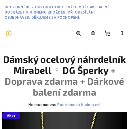
Přejít
UPOZORNĚNÍ: Z DŮVODU DOVOLENÝCH MŮŽE AKTUÁLNĚ
na
DOCHÁZET K MÍRNÉMU ZPOŽDĚNÍ PŘI ODESÍLÁNÍ
obsah
OBJEDNÁVEK. DĚKUJEME ZA POCHOPENÍ.
Nákupní
Hledat
Přihlášení
Dámský ocelový náhrdelník
košík
Mirabell ♀️ DG Šperky
+
Doprava zdarma + Dárkové
balení zdarma
Průměrné
Neohodnoceno
Podrobnosti hodnocení
hodnocení
Akce
produktu
je
0,0