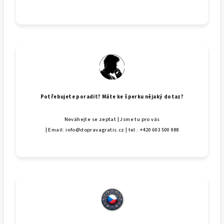
Potřebujete poradit? Máte ke šperku nějaký dotaz?
Neváhejte se zeptat | Jsme tu pro vás
| Email: info@dopravagratis.cz | tel.: +420 603 500 988