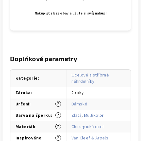
Nakupujte bez obav a užijte si svůj nákup!
Doplňkové parametry
Ocelové a stříbrné
Kategorie
:
náhrdelníky
Záruka
:
2 roky
?
Určení
:
Dámské
?
Barva na šperku
:
Zlatá
,
Multikolor
?
Materiál
:
Chirurgická ocel
?
Inspirováno
Van Cleef & Arpels