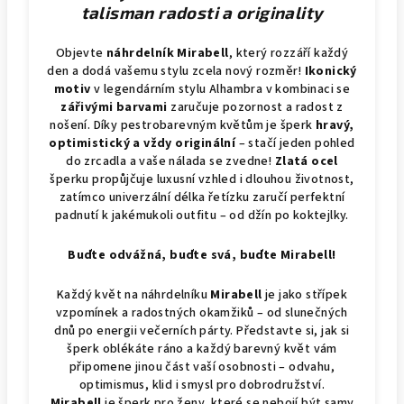
talisman radosti a originality
Objevte
náhrdelník Mirabell
, který rozzáří každý
den a dodá vašemu stylu zcela nový rozměr!
Ikonický
motiv
v legendárním stylu Alhambra v kombinaci se
zářivými barvami
zaručuje pozornost a radost z
nošení. Díky pestrobarevným květům je šperk
hravý,
optimistický a vždy originální
– stačí jeden pohled
do zrcadla a vaše nálada se zvedne!
Zlatá ocel
šperku propůjčuje luxusní vzhled i dlouhou životnost,
zatímco univerzální délka řetízku zaručí perfektní
padnutí k jakémukoli outfitu – od džín po koktejlky.
Buďte odvážná, buďte svá, buďte Mirabell!
Každý květ na náhrdelníku
Mirabell
je jako střípek
vzpomínek a radostných okamžiků – od slunečných
dnů po energii večerních párty. Představte si, jak si
šperk oblékáte ráno a každý barevný květ vám
připomene jinou část vaší osobnosti – odvahu,
optimismus, klid i smysl pro dobrodružství.
Mirabell
je šperk pro ženy, které se nebojí být samy