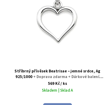
s
p
r
o
d
u
k
t
Stříbrný přívěsek Beatrisae – jemné srdce, Ag
925/1000
+ Doprava zdarma + Dárkové balení
ů
zdarma
569 Kč
/ ks
Skladem | Sklad A