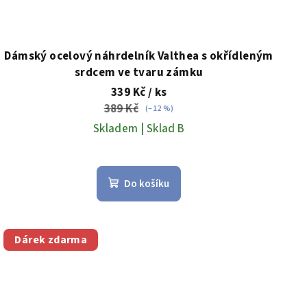
Dámský ocelový náhrdelník Valthea s okřídleným
srdcem ve tvaru zámku
339 Kč
/ ks
389 Kč
(–12 %)
Skladem | Sklad B
Do košíku
Dárek zdarma