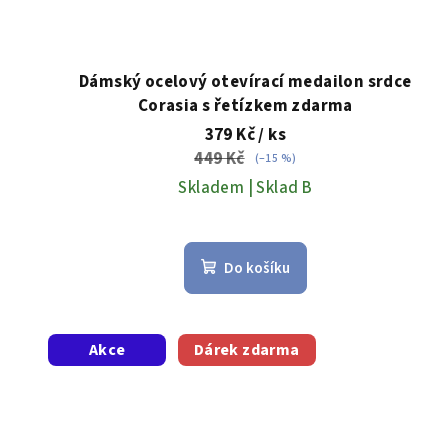
Dámský ocelový otevírací medailon srdce
Corasia s řetízkem zdarma
379 Kč
/ ks
449 Kč
(–15 %)
Skladem | Sklad B
Do košíku
Akce
Dárek zdarma