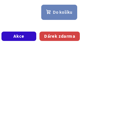
Do košíku
Akce
Dárek zdarma