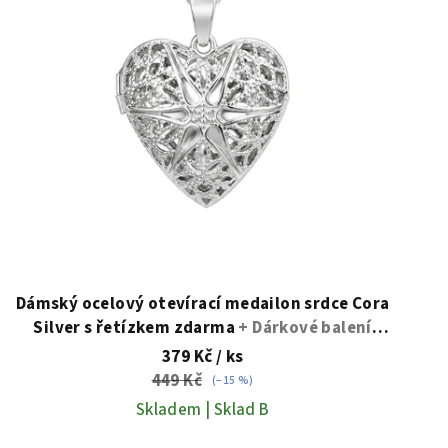
Dámský ocelový otevírací medailon srdce Cora
Silver s řetízkem zdarma
+ Dárkové balení
zdarma
379 Kč
/ ks
449 Kč
(–15 %)
Skladem | Sklad B