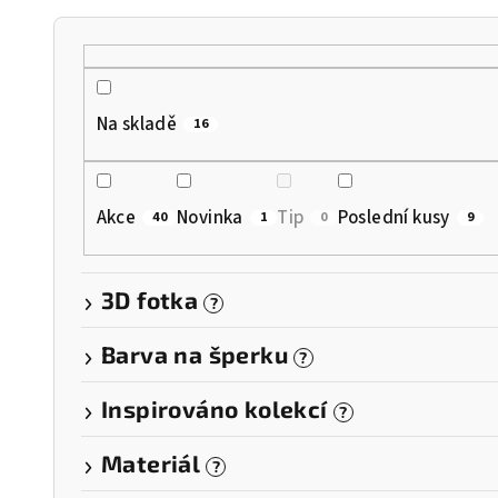
í
p
r
Na skladě
16
o
d
Akce
Novinka
Tip
Poslední kusy
40
1
0
9
u
k
3D fotka
?
t
Barva na šperku
?
ů
Inspirováno kolekcí
?
Materiál
?