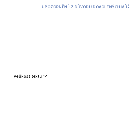
Přejít
UPOZORNĚNÍ: Z DŮVODU DOVOLENÝCH MŮŽE
na
obsah
Velikost textu