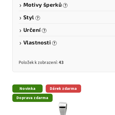
Motivy šperků
?
Styl
?
Určení
?
Vlastnosti
?
Položek k zobrazení:
43
V
Novinka
Dárek zdarma
ý
Doprava zdarma
p
i