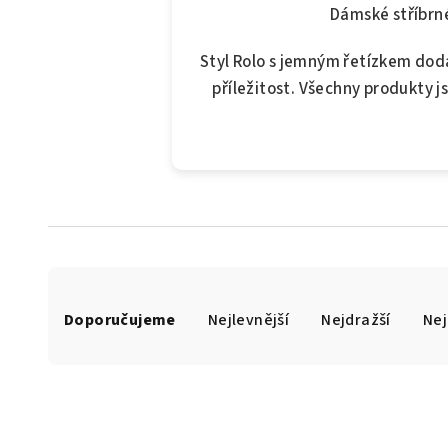
Dámské stříbrné
Styl Rolo s jemným řetízkem dod
příležitost. Všechny produkty 
Ř
Doporučujeme
Nejlevnější
Nejdražší
Nej
a
z
e
n