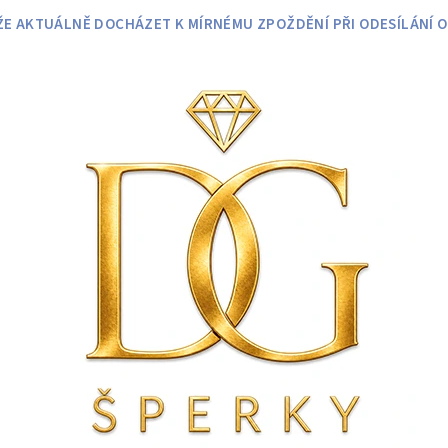
 AKTUÁLNĚ DOCHÁZET K MÍRNÉMU ZPOŽDĚNÍ PŘI ODESÍLÁNÍ O