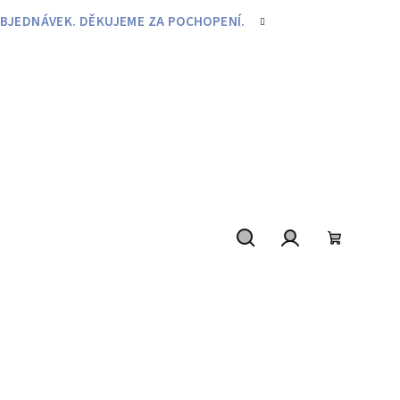
BJEDNÁVEK. DĚKUJEME ZA POCHOPENÍ.
Hledat
Přihlášení
Nákupní
košík