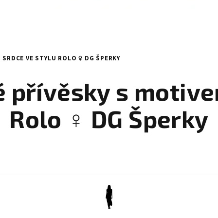
 SRDCE VE STYLU ROLO ♀️ DG ŠPERKY
 přívěsky s motive
Rolo ♀️ DG Šperky