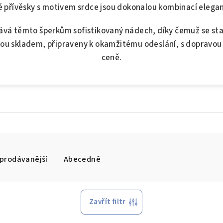
 přívěsky s motivem srdce jsou dokonalou kombinací elega
ává těmto šperkům sofistikovaný nádech, díky čemuž se s
jsou skladem, připraveny k okamžitému odeslání, s dopravo
ceně.
prodávanější
Abecedně
Zavřít filtr