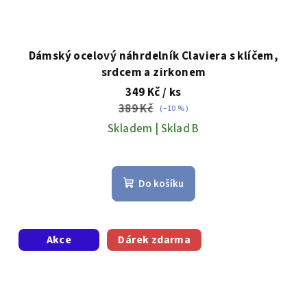
Dámský ocelový náhrdelník Claviera s klíčem,
srdcem a zirkonem
349 Kč
/ ks
389 Kč
(–10 %)
Skladem | Sklad B
Do košíku
Akce
Dárek zdarma