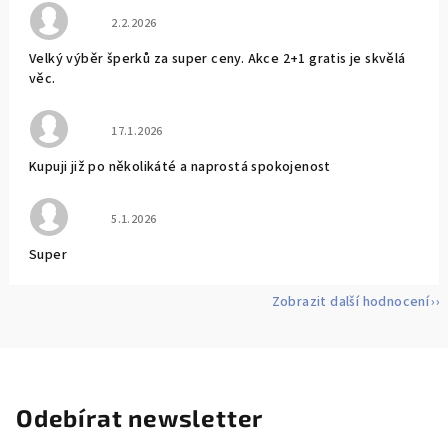
Hodnocení obchodu je 5 z 5 hvězdiček.
2.2.2026
Velký výběr šperků za super ceny. Akce 2+1 gratis je skvělá
věc.
Hodnocení obchodu je 5 z 5 hvězdiček.
17.1.2026
Kupuji již po několikáté a naprostá spokojenost
Hodnocení obchodu je 5 z 5 hvězdiček.
5.1.2026
Super
Zobrazit další hodnocení
Odebírat newsletter