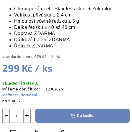
Chirurgická ocel - Stainless steel + Zirkonky
Velikost přívěsku ± 2,4 cm
Hmotnost včetně řetízku ± 3 g
Délka řetízku ± 40 až 46 cm
Doprava ZDARMA
Dárkové balení ZDARMA
Řetízek ZDARMA
standardní cena:
379 Kč
–21 %
299 Kč
/ ks
Měrná
Skladem | Sklad A
cena:
Můžeme doručit do:
12.8.2026
Možnosti doručení
Kód:
A082
−
+
Do košíku