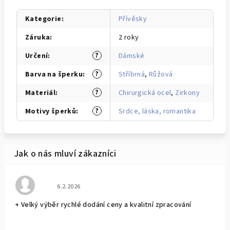
Kategorie
:
Přívěsky
Záruka
:
2 roky
?
Určení
:
Dámské
?
Barva na šperku
:
Stříbrná
,
Růžová
?
Materiál
:
Chirurgická ocel
,
Zirkony
?
Motivy šperků
:
Srdce, láska, romantika
Hodnocení obchodu je 5 z 5 hvězdiček.
6.2.2026
+ Velký výběr rychlé dodání ceny a kvalitní zpracování