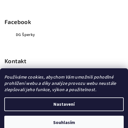
Facebook
DG Šperky
Kontakt
info
@
dopravagratis.cz
Používáme cookies, abychom Vám umožnili pohodlné
+420 603 500 988
prohlížení webu a díky analýze provozu webu neustále
+420 603 500 988
zlepšovali jeho funkce, výkon a použitelnost.
Nastavení
Copyright 2026
DG Šperky
. Všechna práva vyhrazena.
Souhlasím