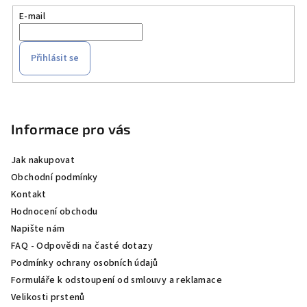
E-mail
Přihlásit se
Z
á
p
Informace pro vás
a
Jak nakupovat
t
Obchodní podmínky
í
Kontakt
Hodnocení obchodu
Napište nám
FAQ - Odpovědi na časté dotazy
Podmínky ochrany osobních údajů
Formuláře k odstoupení od smlouvy a reklamace
Velikosti prstenů