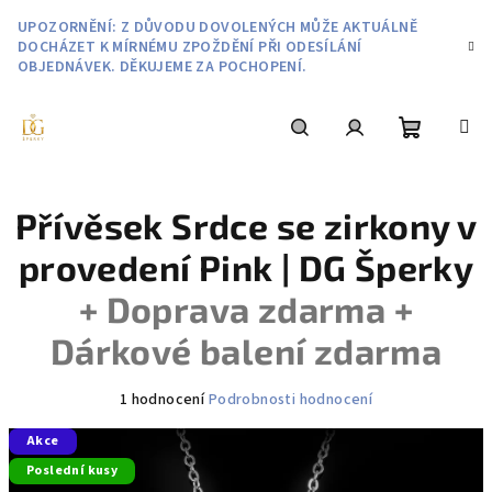
Přejít
UPOZORNĚNÍ: Z DŮVODU DOVOLENÝCH MŮŽE AKTUÁLNĚ
na
DOCHÁZET K MÍRNÉMU ZPOŽDĚNÍ PŘI ODESÍLÁNÍ
obsah
OBJEDNÁVEK. DĚKUJEME ZA POCHOPENÍ.
Nákupní
Hledat
Přihlášení
Přívěsek Srdce se zirkony v
košík
provedení Pink | DG Šperky
+ Doprava zdarma +
Dárkové balení zdarma
Průměrné
1 hodnocení
Podrobnosti hodnocení
hodnocení
Akce
produktu
je
Poslední kusy
5,0