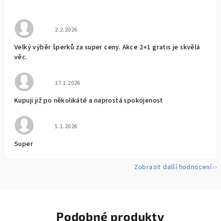
Hodnocení obchodu je 5 z 5 hvězdiček.
2.2.2026
Velký výběr šperků za super ceny. Akce 2+1 gratis je skvělá
věc.
Hodnocení obchodu je 5 z 5 hvězdiček.
17.1.2026
Kupuji již po několikáté a naprostá spokojenost
Hodnocení obchodu je 5 z 5 hvězdiček.
5.1.2026
Super
Zobrazit další hodnocení
Podobné produkty