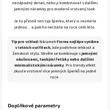
nenápadný detail, nebo ji kombinovat s dalšími
jemnými náramky pro moderní vrstvený look.
Je to přesně ten typ šperku, který si vezmete
jednou… a pak ho necháte na ruce celé léto.
Tip pro vzhled:
Náramek
Fiorea nejlépe vynikne
v letních outfitech
, kde podtrhne lehkost a
ženskost stylu. Skvěle se kombinuje s
jemnými
náušnicemi, tenkými řetízky nebo dalšími
minimalistickými náramky
. Pro trendy efekt
zkuste vrstvení více jemných šperků na jedné
ruce.
Doplňkové parametry