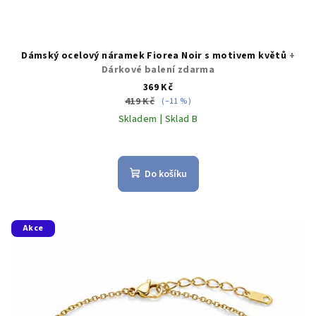
Dámský ocelový náramek Fiorea Noir s motivem květů
+
Dárkové balení zdarma
369 Kč
419 Kč
(–11 %)
Skladem | Sklad B
Do košíku
Akce