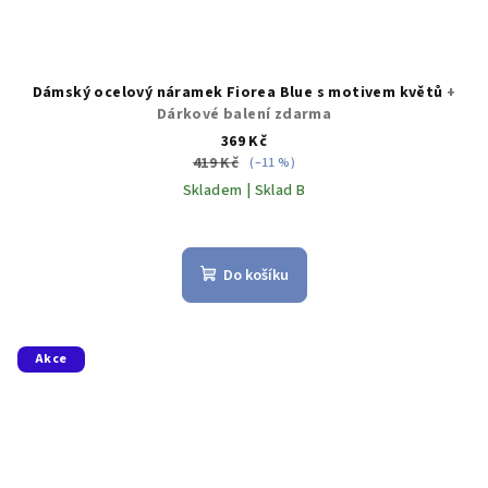
Dámský ocelový náramek Fiorea Blue s motivem květů
+
Dárkové balení zdarma
369 Kč
419 Kč
(–11 %)
Skladem | Sklad B
Do košíku
Akce