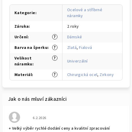
Ocelové a stříbrné
Kategorie
:
náramky
Záruka
:
2 roky
?
Určení
:
Dámské
?
Barva na šperku
:
Zlatá
,
Fialová
?
Velikost
Univerzální
náramku
:
?
Materiál
:
Chirurgická ocel
,
Zirkony
Hodnocení obchodu je 5 z 5 hvězdiček.
6.2.2026
+ Velký výběr rychlé dodání ceny a kvalitní zpracování