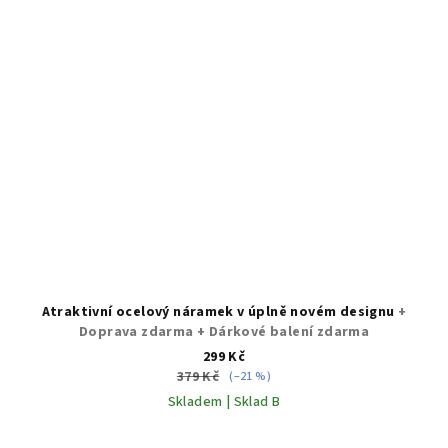
Atraktivní ocelový náramek v úplně novém designu
+
Doprava zdarma + Dárkové balení zdarma
299 Kč
379 Kč
(–21 %)
Skladem | Sklad B
Průměrné