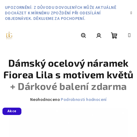
Přejít
UPOZORNĚNÍ: Z DŮVODU DOVOLENÝCH MŮŽE AKTUÁLNĚ
na
DOCHÁZET K MÍRNÉMU ZPOŽDĚNÍ PŘI ODESÍLÁNÍ
obsah
OBJEDNÁVEK. DĚKUJEME ZA POCHOPENÍ.
Nákupní
Hledat
Přihlášení
Dámský ocelový náramek
košík
Fiorea Lila s motivem květů
+ Dárkové balení zdarma
Průměrné
Neohodnoceno
Podrobnosti hodnocení
hodnocení
Akce
produktu
je
0,0
z
5