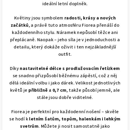
ideální letní doplněk.
Květiny jsou symbolem
radosti, krásy a nových
začátků
, a právě tuto atmosféru Fiorea přenáší do
každodenního stylu. Náramek nepůsobí těžce ani
přeplácaně. Naopak – jeho síla je v jednoduchosti a
detailu, který dokáže oživit i ten nejzákladnější
outfit.
Díky
nastavitelné délce s prodlužovacím řetízkem
se snadno přizpůsobí běžnému zápěstí, což z něj
dělá ideální volbu i jako dárek. Velikost jednotlivých
květů je
přibližně ± 0,7 cm
, takže působí jemně, ale
stále jsou dobře viditelné.
Fiorea je perfektní pro každodenní nošení – skvěle
se hodí k
letním šatům, topům, halenkám i lehkým
svetrům
. Můžete ji nosit samostatně jako