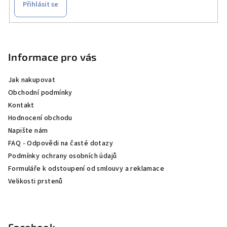
Přihlásit se
Z
á
p
Informace pro vás
a
Jak nakupovat
t
Obchodní podmínky
í
Kontakt
Hodnocení obchodu
Napište nám
FAQ - Odpovědi na časté dotazy
Podmínky ochrany osobních údajů
Formuláře k odstoupení od smlouvy a reklamace
Velikosti prstenů