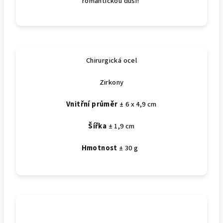
romantickou duši!
Chirurgická ocel
Zirkony
Vnitřní průměr
± 6 x 4,9 cm
Šířka
± 1,9 cm
Hmotnost
± 30 g