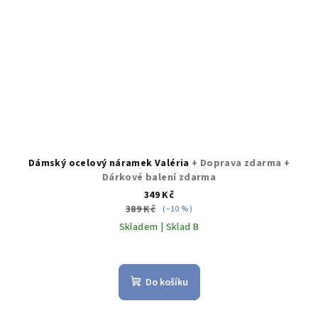
Dámský ocelový náramek Valéria
+ Doprava zdarma +
Dárkové balení zdarma
349 Kč
389 Kč
(–10 %)
Skladem | Sklad B
Průměrné
hodnocení
produktu
Do košíku
je
5,0