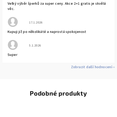
Velký výběr šperků za super ceny. Akce 2+1 gratis je skvělá
věc.
Hodnocení obchodu je 5 z 5 hvězdiček.
17.1.2026
Kupuji již po několikáté a naprostá spokojenost
Hodnocení obchodu je 5 z 5 hvězdiček.
5.1.2026
Super
Zobrazit další hodnocení
Podobné produkty