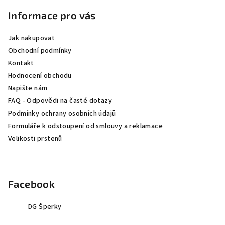
á
p
Informace pro vás
a
Jak nakupovat
t
Obchodní podmínky
í
Kontakt
Hodnocení obchodu
Napište nám
FAQ - Odpovědi na časté dotazy
Podmínky ochrany osobních údajů
Formuláře k odstoupení od smlouvy a reklamace
Velikosti prstenů
Facebook
DG Šperky