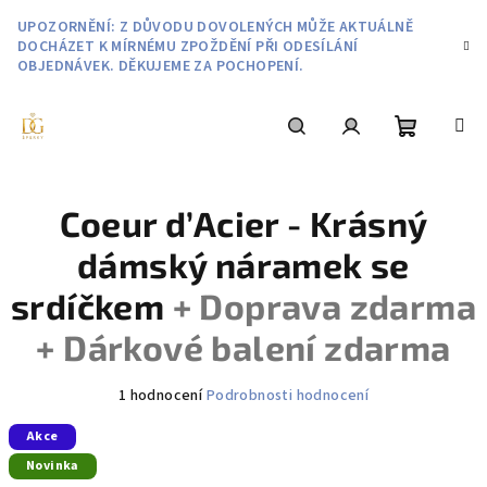
Přejít
UPOZORNĚNÍ: Z DŮVODU DOVOLENÝCH MŮŽE AKTUÁLNĚ
na
DOCHÁZET K MÍRNÉMU ZPOŽDĚNÍ PŘI ODESÍLÁNÍ
obsah
OBJEDNÁVEK. DĚKUJEME ZA POCHOPENÍ.
Nákupní
Hledat
Přihlášení
Coeur d’Acier - Krásný
košík
dámský náramek se
srdíčkem
+ Doprava zdarma
+ Dárkové balení zdarma
Průměrné
1 hodnocení
Podrobnosti hodnocení
hodnocení
Akce
produktu
je
Novinka
5,0