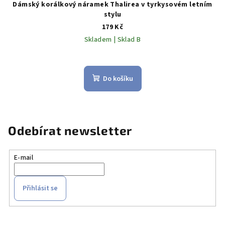
Dámský korálkový náramek Thalirea v tyrkysovém letním
stylu
179 Kč
Skladem | Sklad B
Do košíku
Odebírat newsletter
E-mail
Přihlásit se
Z