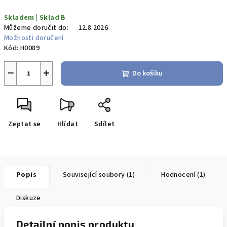
Měrná
Skladem | Sklad B
cena:
Můžeme doručit do:
12.8.2026
Možnosti doručení
Kód:
H0089
−
+
Do košíku
Zeptat se
Hlídat
Sdílet
Popis
Související soubory (1)
Hodnocení (1)
Diskuze
Detailní popis produktu