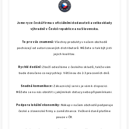
Jsme ryze česká firma s oficiálními dodavateli a velkosklady
výhradně v České republice a na Slovensku.
To pro vás znamená:
Všechny produkty v našem obchodě
pocházejí od autorizovaných distributorů. Můžete si tak být jisti
jejich kvalitou.
Rychlé dodání:
Zboží odesíláme z českého skladů, takže vám
bude doručeno co nejrychleji. Většinou do 2-3 pracovních dnů.
Snadná komunikace:
Zákaznický servis je vám k dispozici.
Můžete se na nás obrátit s jakýmikoli dotazy nebo připomínkami.
Podpora lokální ekonomiky:
Nákup v našem obchodě podporuje
české a slovenské firmy a zaměstnance. Veškeré daně platíme
pouze v ČR.