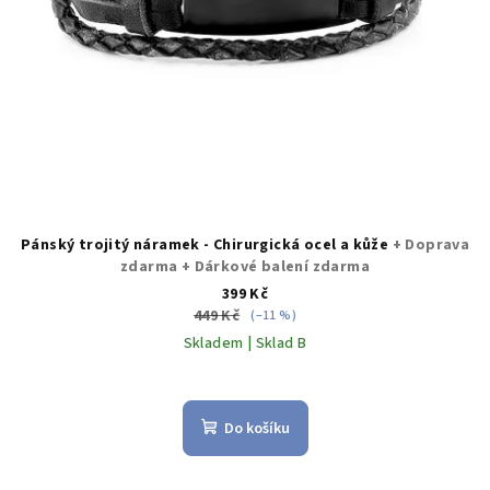
Pánský trojitý náramek - Chirurgická ocel a kůže
+ Doprava
zdarma + Dárkové balení zdarma
399 Kč
449 Kč
(–11 %)
Skladem | Sklad B
Průměrné
hodnocení
produktu
Do košíku
je
5,0
z