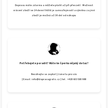
Dopravu máte zdarma a můžete platit až při převzetí. Možnost
vrácení zboží ve 14 denní lhůtě je samozřejmostí a výměna za jiné
zboží je možná až 30 dní od nákupu
Potřebujete poradit? Máte ke šperku nějaký dotaz?
Neváhejte se zeptat | Jsme tu pro vás
| Email: info@dopravagratis.cz | tel.: +420 603 500 988