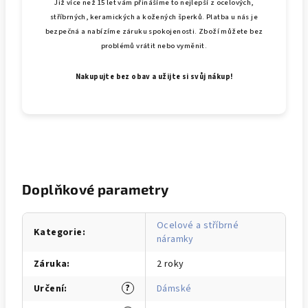
Již více než 15 let vám přinášíme to nejlepší z ocelových,
stříbrných, keramických a kožených šperků. Platba u nás je
bezpečná a nabízíme záruku spokojenosti. Zboží můžete bez
problémů vrátit nebo vyměnit.
Nakupujte bez obav a užijte si svůj nákup!
Doplňkové parametry
Ocelové a stříbrné
Kategorie
:
náramky
Záruka
:
2 roky
?
Určení
:
Dámské