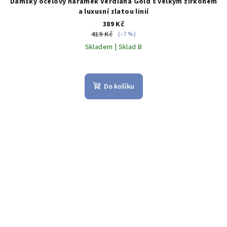
Dámský ocelový náramek Verdiana Gold s velkým zirkonem
a luxusní zlatou linií
389 Kč
419 Kč
(–7 %)
Skladem | Sklad B
Do košíku