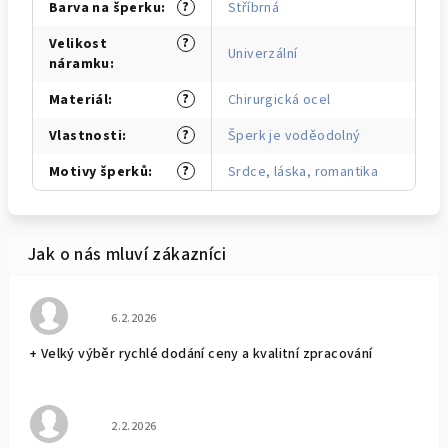
?
Barva na šperku
:
Stříbrná
?
Velikost
Univerzální
náramku
:
?
Materiál
:
Chirurgická ocel
?
Vlastnosti
:
Šperk je voděodolný
?
Motivy šperků
:
Srdce, láska, romantika
Hodnocení obchodu je 5 z 5 hvězdiček.
6.2.2026
+ Velký výběr rychlé dodání ceny a kvalitní zpracování
Hodnocení obchodu je 5 z 5 hvězdiček.
2.2.2026