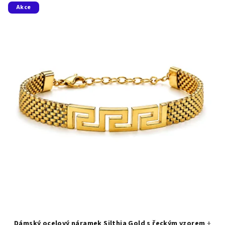
Akce
Dámský ocelový náramek Silthia Gold s řeckým vzorem
+