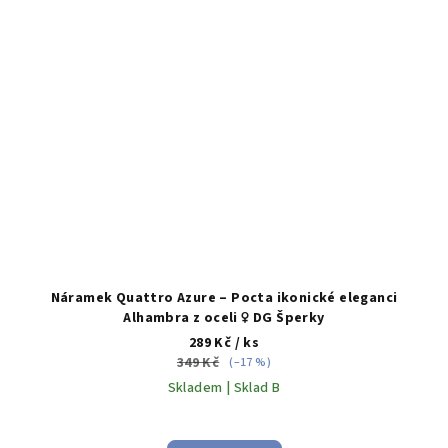
Náramek Quattro Azure – Pocta ikonické eleganci
Alhambra z oceli ♀️ DG Šperky
289 Kč
/ ks
349 Kč
(–17 %)
Skladem | Sklad B