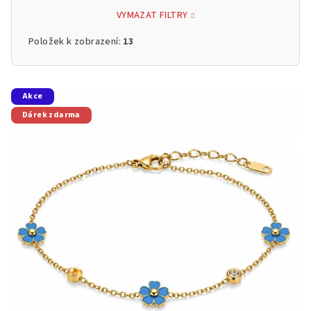
VYMAZAT FILTRY
Položek k zobrazení:
13
V
Akce
ý
Dárek zdarma
p
i
s
p
r
o
d
u
k
t