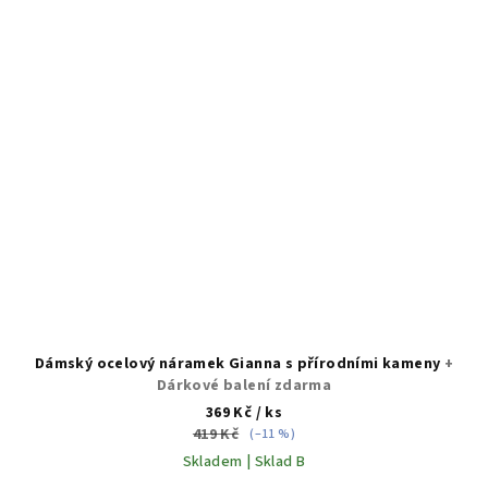
Dámský ocelový náramek Gianna s přírodními kameny
+
Dárkové balení zdarma
369 Kč
/ ks
419 Kč
(–11 %)
Skladem | Sklad B