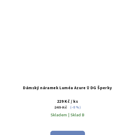
Dámský náramek Luméa Azure ♀️ DG Šperky
229 Kč
/ ks
249 Kč
(–8 %)
Skladem | Sklad B