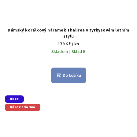
Dámský korálkový náramek Thalirea v tyrkysovém letním
stylu
179 Kč
/ ks
Skladem | Sklad B
Do košíku
Akce
Dárek zdarma