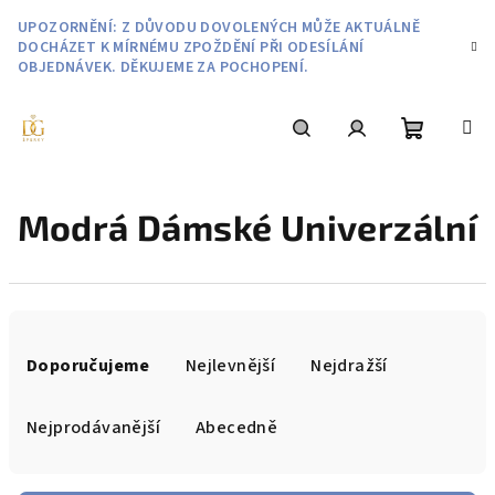
Přejít
UPOZORNĚNÍ: Z DŮVODU DOVOLENÝCH MŮŽE AKTUÁLNĚ
na
DOCHÁZET K MÍRNÉMU ZPOŽDĚNÍ PŘI ODESÍLÁNÍ
obsah
OBJEDNÁVEK. DĚKUJEME ZA POCHOPENÍ.
Nákupní
Hledat
Přihlášení
Modrá Dámské Univerzální
košík
Ř
a
Doporučujeme
Nejlevnější
Nejdražší
z
e
Nejprodávanější
Abecedně
n
í