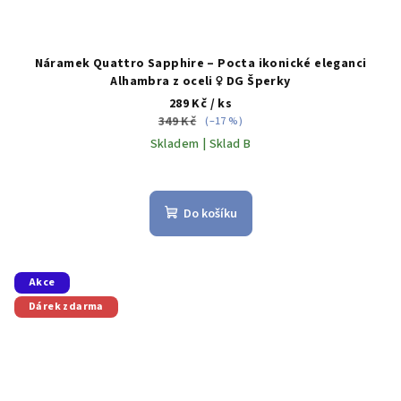
Náramek Quattro Sapphire – Pocta ikonické eleganci
Alhambra z oceli ♀️ DG Šperky
289 Kč
/ ks
349 Kč
(–17 %)
Skladem | Sklad B
Do košíku
Akce
Dárek zdarma