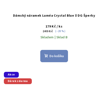
Dámský náramek Luméa Crystal Blue ♀️ DG Šperky
179 Kč
/ ks
249 Kč
(–28 %)
Skladem | Sklad B
Do košíku
Akce
Dárek zdarma