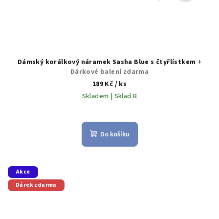
Dámský korálkový náramek Sasha Blue s čtyřlístkem
+
Dárkové balení zdarma
189 Kč
/ ks
Skladem | Sklad B
Do košíku
Akce
Dárek zdarma