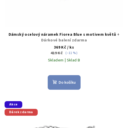
ů
Dámský ocelový náramek Fiorea Blue s motivem květů
+
Dárkové balení zdarma
369 Kč
/ ks
419 Kč
(–11 %)
Skladem | Sklad B
Do košíku
Akce
Dárek zdarma