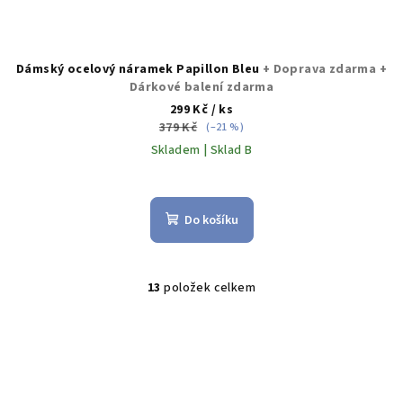
Dámský ocelový náramek Papillon Bleu
+ Doprava zdarma +
Dárkové balení zdarma
299 Kč
/ ks
379 Kč
(–21 %)
Skladem | Sklad B
Do košíku
13
položek celkem
O
v
l
á
d
a