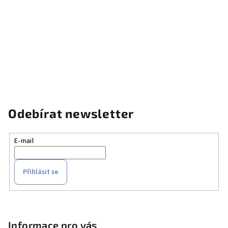
Odebírat newsletter
E-mail
Přihlásit se
Z
á
p
Informace pro vás