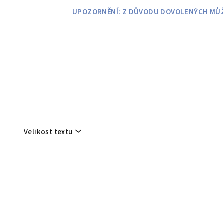
Přejít
UPOZORNĚNÍ: Z DŮVODU DOVOLENÝCH MŮŽE
na
obsah
Velikost textu