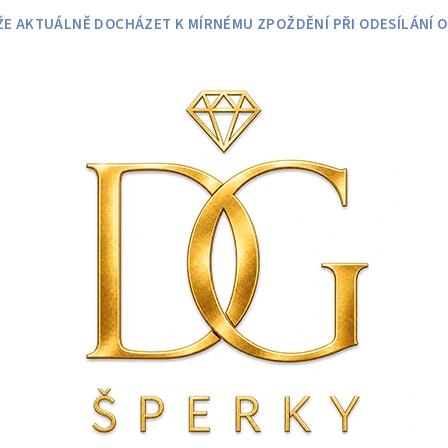
 AKTUÁLNĚ DOCHÁZET K MÍRNÉMU ZPOŽDĚNÍ PŘI ODESÍLÁNÍ O