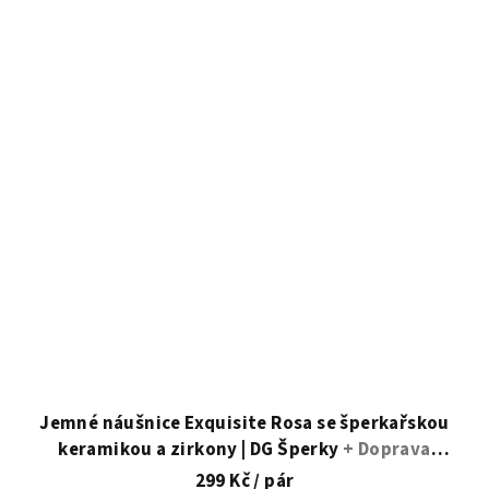
hvězdiček.
Jemné náušnice Exquisite Rosa se šperkařskou
keramikou a zirkony | DG Šperky
+ Doprava
zdarma + Dárkové balení zdarma
299 Kč
/ pár