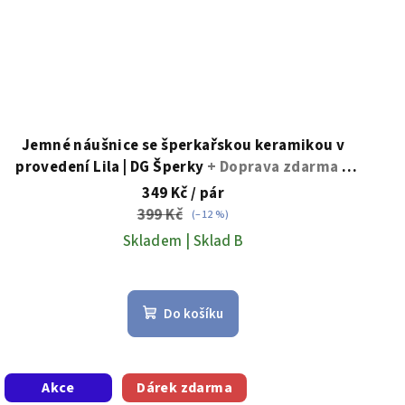
Jemné náušnice se šperkařskou keramikou v
provedení Lila | DG Šperky
+ Doprava zdarma +
Dárkové balení zdarma
349 Kč
/ pár
399 Kč
(–12 %)
Skladem | Sklad B
Průměrné
hodnocení
Do košíku
produktu
je
5,0
z
Akce
Dárek zdarma
5