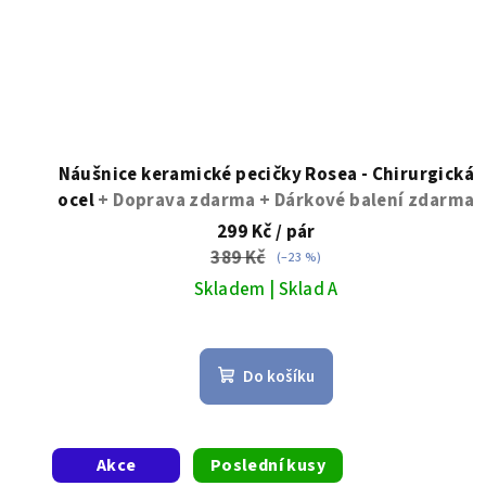
Náušnice keramické pecičky Rosea - Chirurgická
ocel
+ Doprava zdarma + Dárkové balení zdarma
299 Kč
/ pár
389 Kč
(–23 %)
Skladem | Sklad A
Průměrné
hodnocení
Do košíku
produktu
je
5,0
z
Akce
Poslední kusy
5