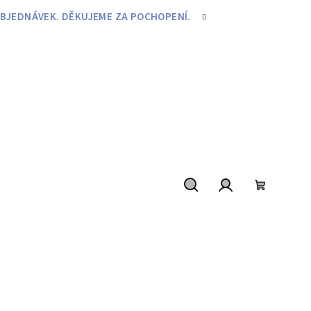
BJEDNÁVEK. DĚKUJEME ZA POCHOPENÍ.
Hledat
Přihlášení
Nákupní
košík