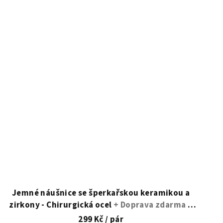
hvězdiček.
Jemné náušnice se šperkařskou keramikou a
zirkony - Chirurgická ocel
+ Doprava zdarma +
Dárkové balení zdarma
299 Kč
/ pár