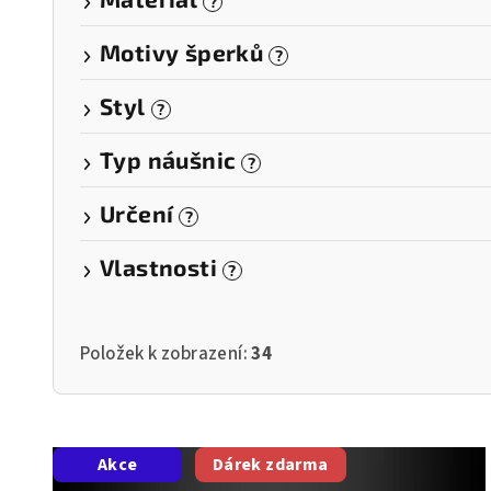
?
Motivy šperků
?
Styl
?
Typ náušnic
?
Určení
?
Vlastnosti
?
Položek k zobrazení:
34
V
Akce
Dárek zdarma