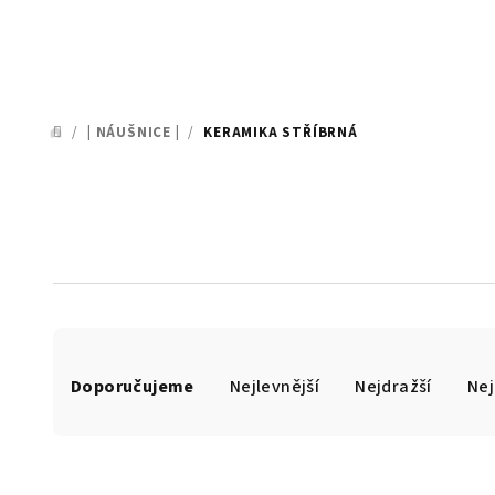
/
| NÁUŠNICE |
/
KERAMIKA STŘÍBRNÁ
DOMŮ
Ř
Doporučujeme
Nejlevnější
Nejdražší
Nej
a
z
e