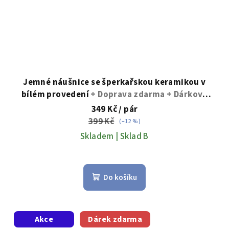
Jemné náušnice se šperkařskou keramikou v
bílém provedení
+ Doprava zdarma + Dárkové
balení zdarma
349 Kč
/ pár
399 Kč
(–12 %)
Skladem | Sklad B
Průměrné
hodnocení
Do košíku
produktu
je
5,0
z
Akce
Dárek zdarma
5