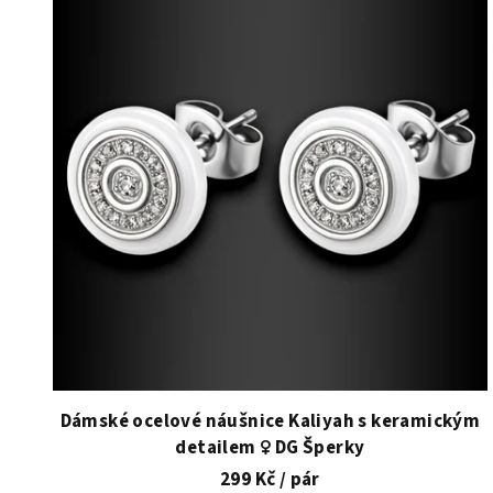
ý
p
i
s
p
r
o
d
u
k
t
Dámské ocelové náušnice Kaliyah s keramickým
detailem ♀️ DG Šperky
ů
299 Kč
/ pár