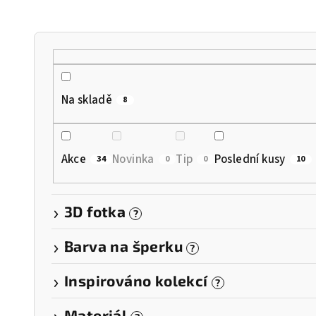
n
í
p
r
Na skladě
8
o
d
Akce
Novinka
Tip
Poslední kusy
34
0
0
10
u
k
3D fotka
?
t
Barva na šperku
?
ů
Inspirováno kolekcí
?
Materiál