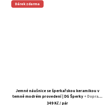
Dárek zdarma
hvězdiček.
Jemné náušnice se šperkařskou keramikou v
temně modrém provedení | DG Šperky
+ Doprava
zdarma + Dárkové balení zdarma
349 Kč
/ pár