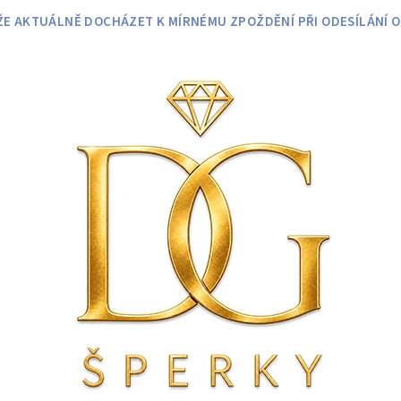
 AKTUÁLNĚ DOCHÁZET K MÍRNÉMU ZPOŽDĚNÍ PŘI ODESÍLÁNÍ O