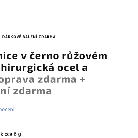
+ DÁRKOVÉ BALENÍ ZDARMA
ice v černo růžovém
hirurgická ocel a
oprava zdarma +
ení zdarma
nocení
k cca 6 g