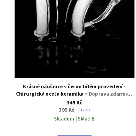
Krásné náušnice v černo bílém provedení -
Chirurgická ocel a keramika
+ Doprava zdarma +
Dárkové balení zdarma
349 Kč
399 Kč
(–12 %)
Skladem | Sklad B