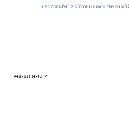
Přejít
UPOZORNĚNÍ: Z DŮVODU DOVOLENÝCH MŮŽE
na
obsah
Velikost textu