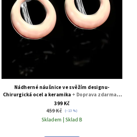
Nádherné náušnice ve svěžím designu-
Chirurgická ocel a keramika
+ Doprava zdarma +
Dárkové balení zdarma
399 Kč
459 Kč
(–13 %)
Skladem | Sklad B
Průměrné