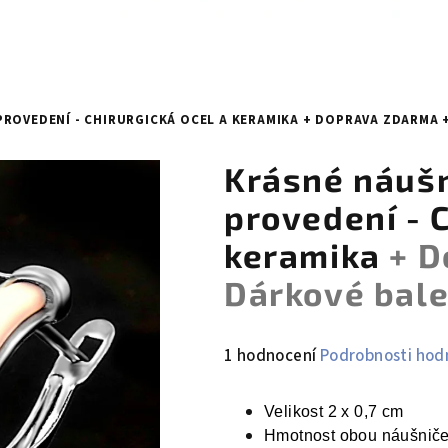
ROVEDENÍ - CHIRURGICKÁ OCEL A KERAMIKA
+ DOPRAVA ZDARMA 
Krásné náušn
provedení - C
keramika
+ D
Dárkové bal
Průměrné
1 hodnocení
Podrobnosti hod
hodnocení
produktu
Velikost 2 x 0,7 cm
je
Hmotnost obou náušniče