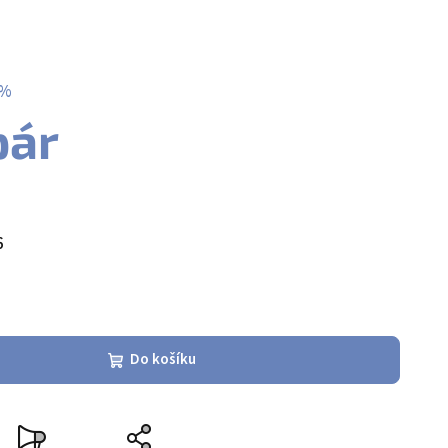
 %
pár
6
Do košíku