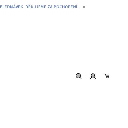
BJEDNÁVEK. DĚKUJEME ZA POCHOPENÍ.
Hledat
Přihlášení
Nákupní
košík