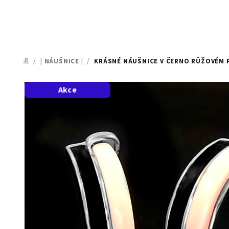
/
| NÁUŠNICE |
/
KRÁSNÉ NÁUŠNICE V ČERNO RŮŽOVÉM P
DOMŮ
Akce