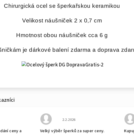
Chirurgická ocel se šperkařskou keramikou
Velikost náušniček 2 x 0,7 cm
Hmotnost obou náušniček cca 6 g
šničkám je dárkové balení zdarma a doprava zda
bchodu je 5 z 5 hvězdiček.
Hodnocení obchodu je 5 z 5 hvězdiček
2.2.2026
odání ceny a
Velký výběr šperků za super ceny.
Kupuj