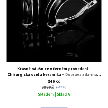
Krásné náušnice v černém provedení -
Chirurgická ocel a keramika
+ Doprava zdarma +
Dárkové balení zdarma
349 Kč
399 Kč
(–12 %)
Skladem | Sklad A
Průměrné