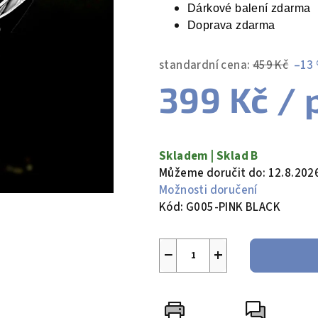
5,0
Dárkové balení zdarma
z
Doprava zdarma
5
hvězdiček.
standardní cena:
459 Kč
–13
399 Kč
/ 
Měrná
cena:
Skladem | Sklad B
Můžeme doručit do:
12.8.202
Možnosti doručení
Kód:
G005-PINK BLACK
−
+