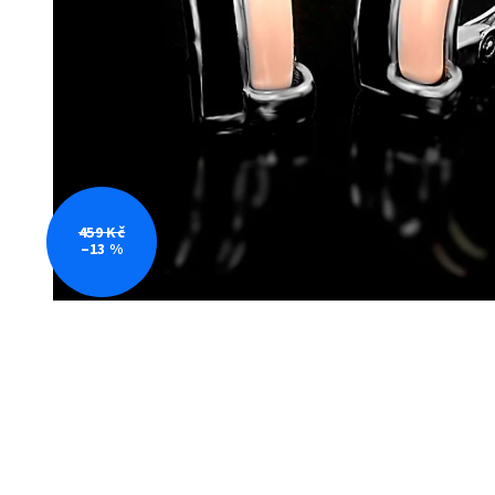
459 Kč
–13 %