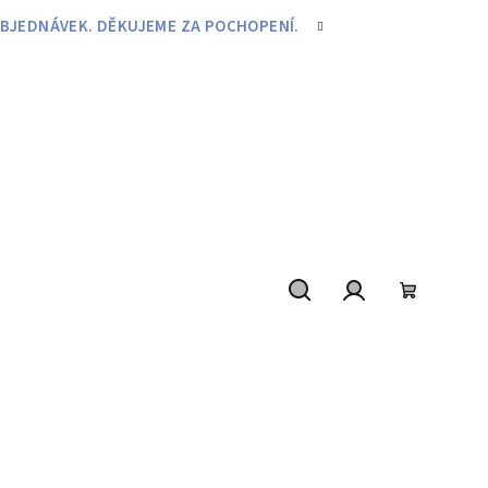
BJEDNÁVEK. DĚKUJEME ZA POCHOPENÍ.
Hledat
Přihlášení
Nákupní
košík