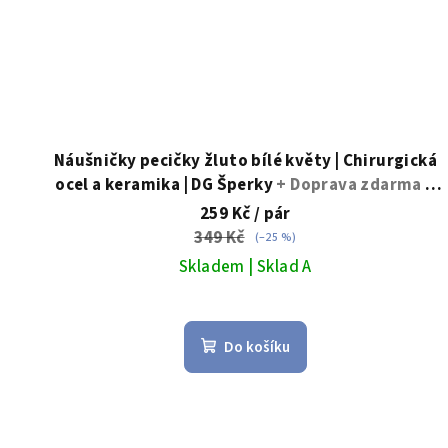
Náušničky pecičky žluto bílé květy | Chirurgická
ocel a keramika | DG Šperky
+ Doprava zdarma +
Dárkové balení zdarma
259 Kč
/ pár
349 Kč
(–25 %)
Skladem | Sklad A
Průměrné
hodnocení
Do košíku
produktu
je
5,0
z
5