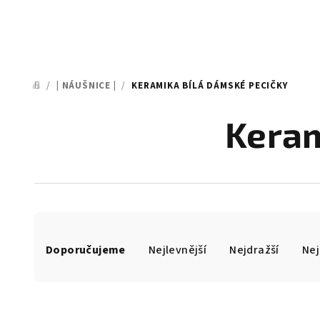
/
| NÁUŠNICE |
/
KERAMIKA BÍLÁ DÁMSKÉ PECIČKY
DOMŮ
Keram
Ř
Doporučujeme
Nejlevnější
Nejdražší
Nej
a
z
e