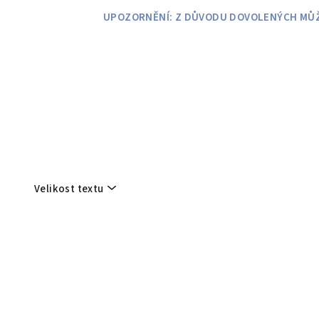
Přejít
UPOZORNĚNÍ: Z DŮVODU DOVOLENÝCH MŮŽE
na
obsah
Velikost textu