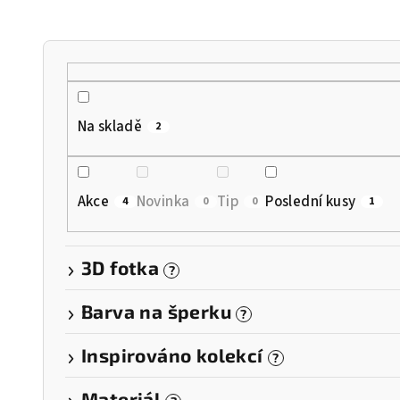
n
í
p
r
Na skladě
2
o
d
Akce
Novinka
Tip
Poslední kusy
4
0
0
1
u
k
3D fotka
?
t
Barva na šperku
?
ů
Inspirováno kolekcí
?
Materiál