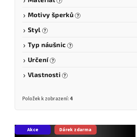
?
Motivy šperků
?
Styl
?
Typ náušnic
?
Určení
?
Vlastnosti
?
Položek k zobrazení:
4
V
Akce
Dárek zdarma