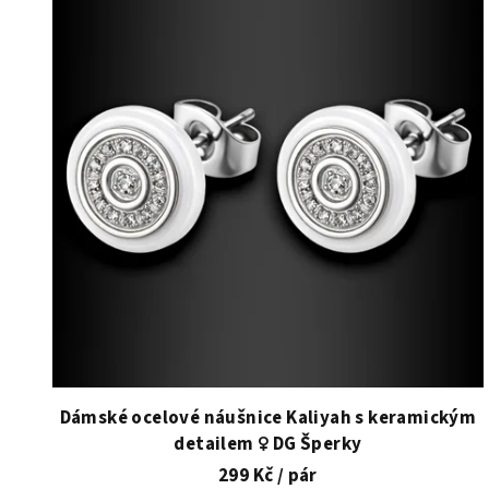
ý
p
i
s
p
r
o
d
u
k
t
Dámské ocelové náušnice Kaliyah s keramickým
detailem ♀️ DG Šperky
ů
299 Kč
/ pár