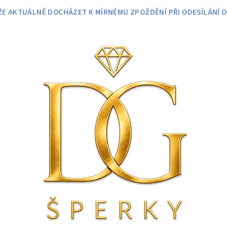
 AKTUÁLNĚ DOCHÁZET K MÍRNÉMU ZPOŽDĚNÍ PŘI ODESÍLÁNÍ O