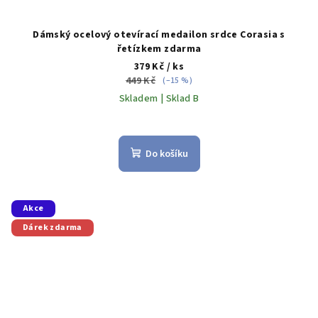
Dámský ocelový otevírací medailon srdce Corasia s
řetízkem zdarma
379 Kč
/ ks
449 Kč
(–15 %)
Skladem | Sklad B
Do košíku
Akce
Dárek zdarma