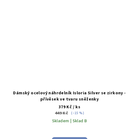
Dámský ocelový náhrdelník Isloria Silver se zirkony -
přívěsek ve tvaru sněženky
379 Kč
/ ks
449 Kč
(–15 %)
Skladem | Sklad B