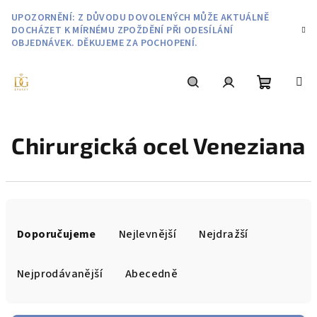
Přejít
UPOZORNĚNÍ: Z DŮVODU DOVOLENÝCH MŮŽE AKTUÁLNĚ
na
DOCHÁZET K MÍRNÉMU ZPOŽDĚNÍ PŘI ODESÍLÁNÍ
obsah
OBJEDNÁVEK. DĚKUJEME ZA POCHOPENÍ.
Nákupní
Hledat
Přihlášení
Chirurgická ocel Veneziana
košík
Ř
a
Doporučujeme
Nejlevnější
Nejdražší
z
e
Nejprodávanější
Abecedně
n
í