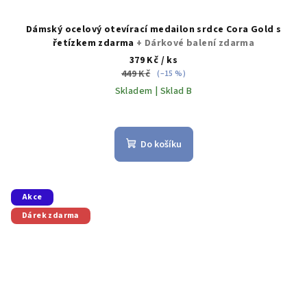
Dámský ocelový otevírací medailon srdce Cora Gold s
řetízkem zdarma
+ Dárkové balení zdarma
379 Kč
/ ks
449 Kč
(–15 %)
Skladem | Sklad B
Do košíku
Akce
Dárek zdarma