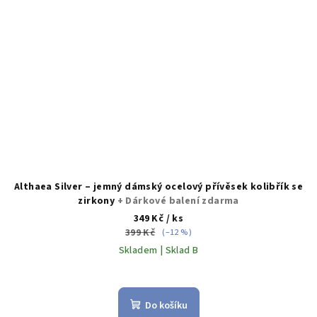
Althaea Silver – jemný dámský ocelový přívěsek kolibřík se
zirkony
+ Dárkové balení zdarma
349 Kč
/ ks
399 Kč
(–12 %)
Skladem | Sklad B
Do košíku