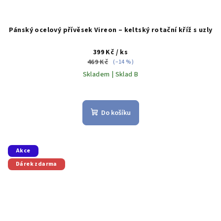
Pánský ocelový přívěsek Vireon – keltský rotační kříž s uzly
399 Kč
/ ks
469 Kč
(–14 %)
Skladem | Sklad B
Průměrné
hodnocení
produktu
Do košíku
je
5,0
z
5
Akce
hvězdiček.
Dárek zdarma