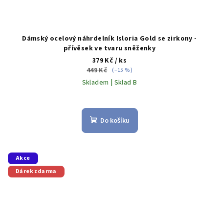
Dámský ocelový náhrdelník Isloria Gold se zirkony -
přívěsek ve tvaru sněženky
379 Kč
/ ks
449 Kč
(–15 %)
Skladem | Sklad B
Do košíku
Akce
Dárek zdarma