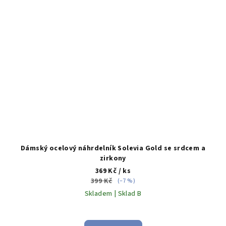
Dámský ocelový náhrdelník Solevia Gold se srdcem a
zirkony
369 Kč
/ ks
399 Kč
(–7 %)
Skladem | Sklad B