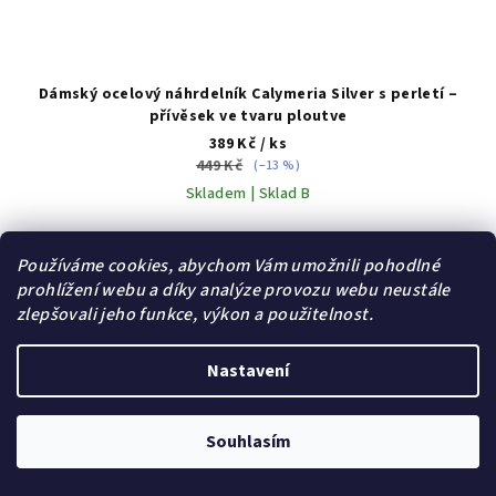
Dámský ocelový náhrdelník Calymeria Silver s perletí –
přívěsek ve tvaru ploutve
389 Kč
/ ks
449 Kč
(–13 %)
Skladem | Sklad B
Používáme cookies, abychom Vám umožnili pohodlné
Do košíku
prohlížení webu a díky analýze provozu webu neustále
zlepšovali jeho funkce, výkon a použitelnost.
Akce
Nastavení
Dárek zdarma
Souhlasím