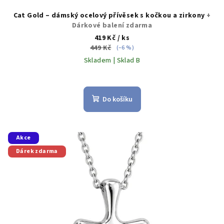
Cat Gold – dámský ocelový přívěsek s kočkou a zirkony
+
Dárkové balení zdarma
419 Kč
/ ks
449 Kč
(–6 %)
Skladem | Sklad B
Do košíku
Akce
Dárek zdarma