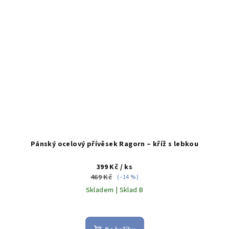
Pánský ocelový přívěsek Ragorn – kříž s lebkou
399 Kč
/ ks
469 Kč
(–14 %)
Skladem | Sklad B