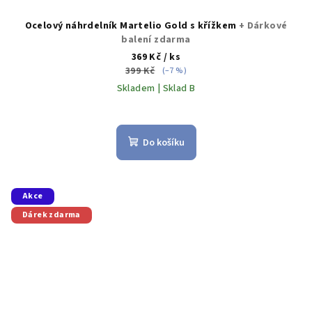
Ocelový náhrdelník Martelio Gold s křížkem
+ Dárkové
balení zdarma
369 Kč
/ ks
399 Kč
(–7 %)
Skladem | Sklad B
Do košíku
Akce
Dárek zdarma