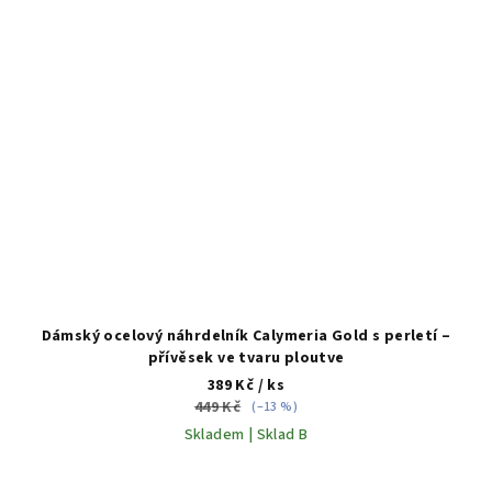
Dámský ocelový náhrdelník Calymeria Gold s perletí –
přívěsek ve tvaru ploutve
389 Kč
/ ks
449 Kč
(–13 %)
Skladem | Sklad B