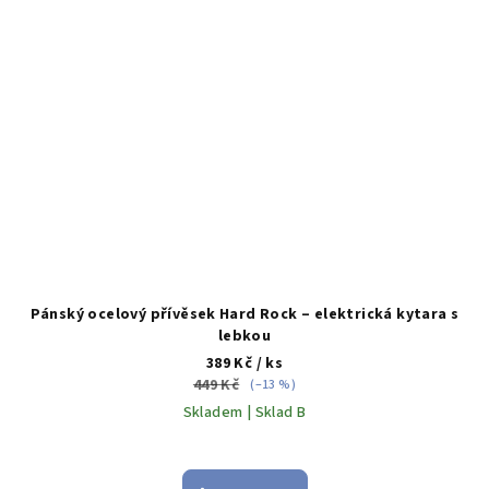
Pánský ocelový přívěsek Hard Rock – elektrická kytara s
lebkou
389 Kč
/ ks
449 Kč
(–13 %)
Skladem | Sklad B