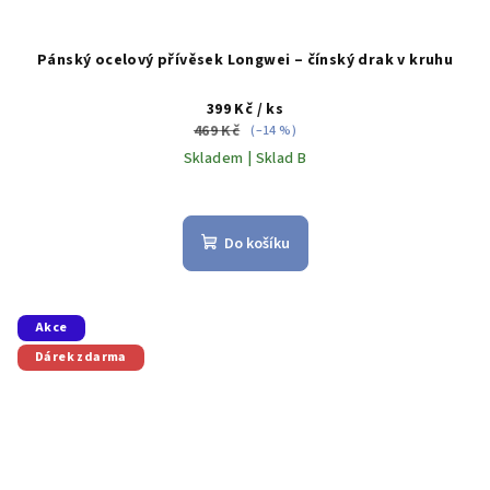
Pánský ocelový přívěsek Longwei – čínský drak v kruhu
399 Kč
/ ks
469 Kč
(–14 %)
Skladem | Sklad B
Do košíku
Akce
Dárek zdarma