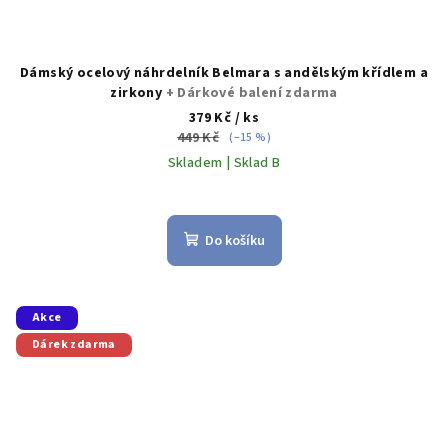
Dámský ocelový náhrdelník Belmara s andělským křídlem a
zirkony
+ Dárkové balení zdarma
379 Kč
/ ks
449 Kč
(–15 %)
Skladem | Sklad B
Do košíku
Akce
Dárek zdarma