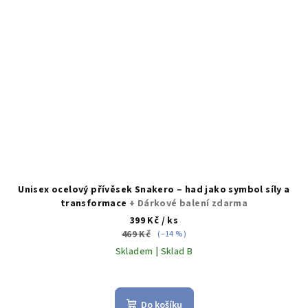
Unisex ocelový přívěsek Snakero – had jako symbol síly a
transformace
+ Dárkové balení zdarma
399 Kč
/ ks
469 Kč
(–14 %)
Skladem | Sklad B
Do košíku