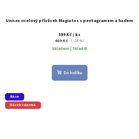
Unisex ocelový přívěsek Magiatos s pentagramem a hadem
399 Kč
/ ks
469 Kč
(–14 %)
Skladem | Sklad B
Do košíku
Akce
Dárek zdarma