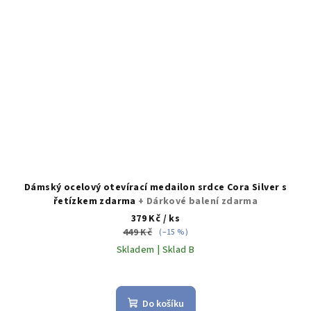
Dámský ocelový otevírací medailon srdce Cora Silver s
řetízkem zdarma
+ Dárkové balení zdarma
379 Kč
/ ks
449 Kč
(–15 %)
Skladem | Sklad B
Do košíku