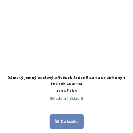
Dámský jemný ocelový přívěsek Srdce Elzaria se zirkony +
řetízek zdarma
379 Kč
/ ks
Skladem | Sklad B
Do košíku