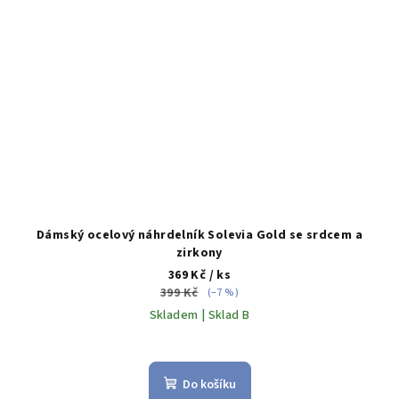
Dámský ocelový náhrdelník Solevia Gold se srdcem a
zirkony
369 Kč
/ ks
399 Kč
(–7 %)
Skladem | Sklad B
Do košíku