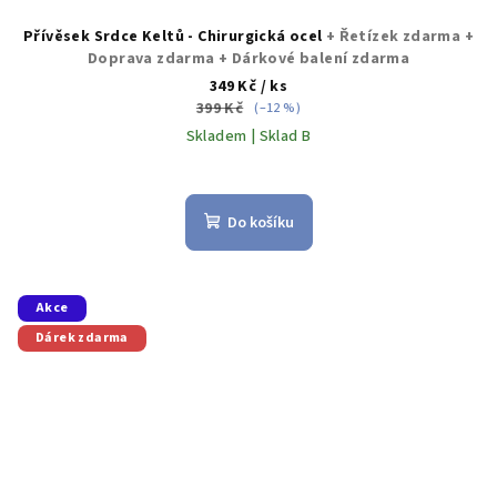
Přívěsek Srdce Keltů - Chirurgická ocel
+ Řetízek zdarma +
Doprava zdarma + Dárkové balení zdarma
349 Kč
/ ks
399 Kč
(–12 %)
Skladem | Sklad B
Do košíku
Akce
Dárek zdarma