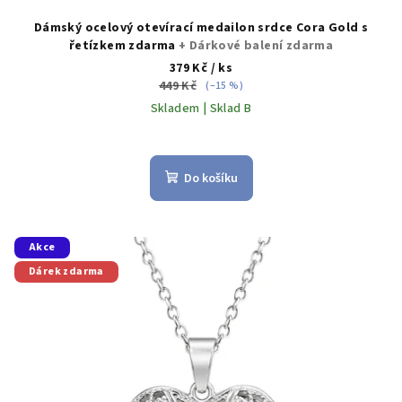
Dámský ocelový otevírací medailon srdce Cora Gold s
řetízkem zdarma
+ Dárkové balení zdarma
379 Kč
/ ks
449 Kč
(–15 %)
Skladem | Sklad B
Do košíku
Akce
Dárek zdarma