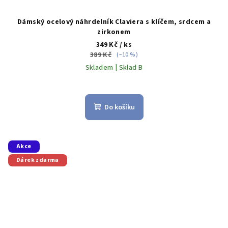
Dámský ocelový náhrdelník Claviera s klíčem, srdcem a
zirkonem
349 Kč
/ ks
389 Kč
(–10 %)
Skladem | Sklad B
Do košíku
Akce
Dárek zdarma