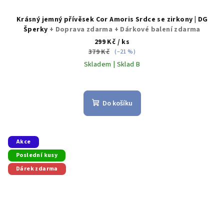
Krásný jemný přívěsek Cor Amoris Srdce se zirkony | DG
Šperky
+ Doprava zdarma + Dárkové balení zdarma
299 Kč
/ ks
379 Kč
(–21 %)
Skladem | Sklad B
Průměrné
hodnocení
produktu
Do košíku
je
5,0
z
5
Akce
hvězdiček.
Poslední kusy
Dárek zdarma