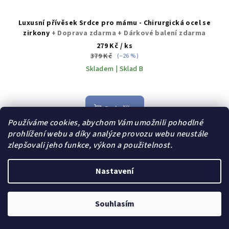
Luxusní přívěsek Srdce pro mámu - Chirurgická ocel se
zirkony
+ Doprava zdarma + Dárkové balení zdarma
279 Kč
/ ks
379 Kč
(–26 %)
Skladem | Sklad B
Do košíku
Používáme cookies, abychom Vám umožnili pohodlné
prohlížení webu a díky analýze provozu webu neustále
zlepšovali jeho funkce, výkon a použitelnost.
Akce
Dárek zdarma
Nastavení
Souhlasím