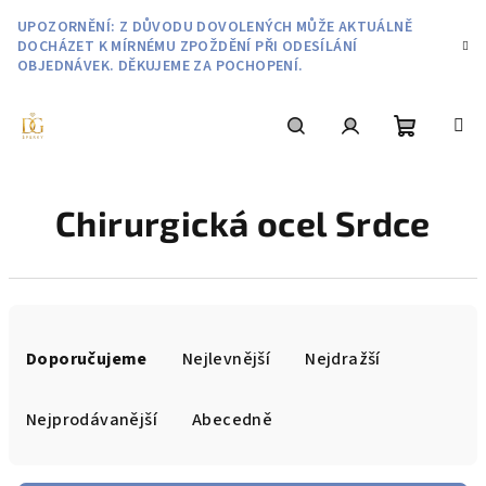
Přejít
UPOZORNĚNÍ: Z DŮVODU DOVOLENÝCH MŮŽE AKTUÁLNĚ
na
DOCHÁZET K MÍRNÉMU ZPOŽDĚNÍ PŘI ODESÍLÁNÍ
obsah
OBJEDNÁVEK. DĚKUJEME ZA POCHOPENÍ.
Nákupní
Hledat
Přihlášení
Chirurgická ocel Srdce
košík
Ř
a
Doporučujeme
Nejlevnější
Nejdražší
z
e
Nejprodávanější
Abecedně
n
í