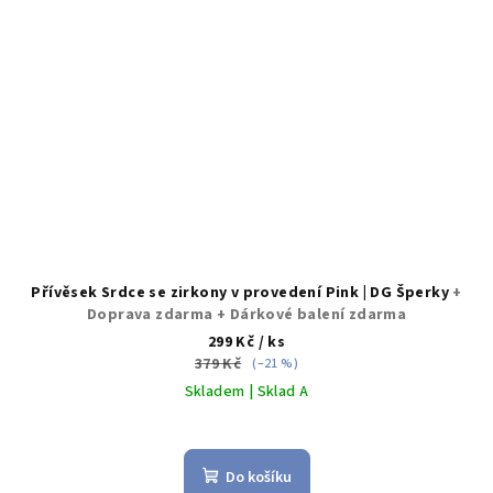
Přívěsek Srdce se zirkony v provedení Pink | DG Šperky
+
Doprava zdarma + Dárkové balení zdarma
299 Kč
/ ks
379 Kč
(–21 %)
Skladem | Sklad A
Průměrné
hodnocení
produktu
Do košíku