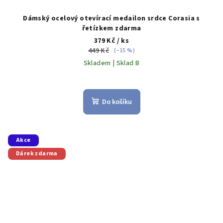
Dámský ocelový otevírací medailon srdce Corasia s
řetízkem zdarma
379 Kč
/ ks
449 Kč
(–15 %)
Skladem | Sklad B
Do košíku
Akce
Dárek zdarma