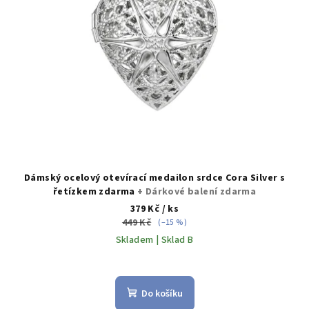
Dámský ocelový otevírací medailon srdce Cora Silver s
řetízkem zdarma
+ Dárkové balení zdarma
379 Kč
/ ks
449 Kč
(–15 %)
Skladem | Sklad B
Do košíku