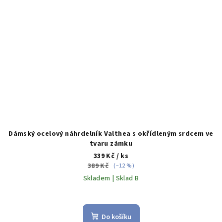
Dámský ocelový náhrdelník Valthea s okřídleným srdcem ve
tvaru zámku
339 Kč
/ ks
389 Kč
(–12 %)
Skladem | Sklad B
Do košíku