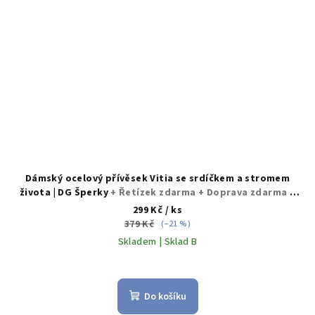
Dámský ocelový přívěsek Vitia se srdíčkem a stromem
života | DG Šperky
+ Řetízek zdarma + Doprava zdarma +
Dárkové balení zdarma
299 Kč
/ ks
379 Kč
(–21 %)
Skladem | Sklad B
Do košíku