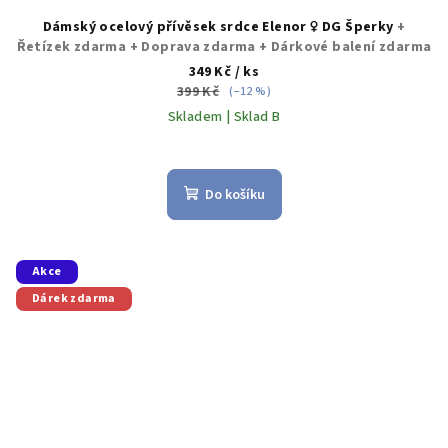
Dámský ocelový přívěsek srdce Elenor ♀️ DG Šperky
+
Řetízek zdarma + Doprava zdarma + Dárkové balení zdarma
349 Kč
/ ks
399 Kč
(–12 %)
Skladem | Sklad B
Do košíku
Akce
Dárek zdarma