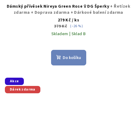
Dámský přívěsek Nireya Green Rose ♀️ DG Šperky
+ Řetízek
zdarma + Doprava zdarma + Dárkové balení zdarma
279 Kč
/ ks
379 Kč
(–26 %)
Skladem | Sklad B
Do košíku
Akce
Dárek zdarma