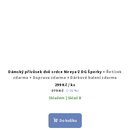
Dámský přívěsek dvě srdce Nireya ♀️ DG Šperky
+ Řetízek
zdarma + Doprava zdarma + Dárkové balení zdarma
299 Kč
/ ks
379 Kč
(–21 %)
Skladem | Sklad B
Průměrné
hodnocení
produktu
Do košíku
je