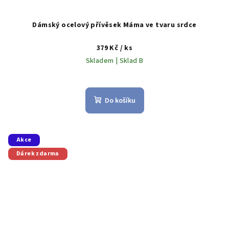
Dámský ocelový přívěsek Máma ve tvaru srdce
379 Kč
/ ks
Skladem | Sklad B
Do košíku
Akce
Dárek zdarma