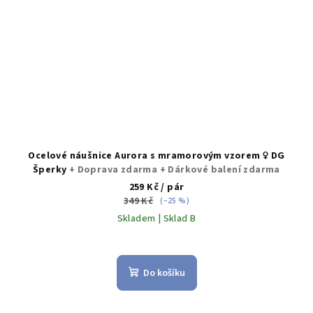
Ocelové náušnice Aurora s mramorovým vzorem ♀️ DG
Šperky
+ Doprava zdarma + Dárkové balení zdarma
259 Kč
/ pár
349 Kč
(–25 %)
Skladem | Sklad B
Průměrné
hodnocení
produktu
Do košíku
je
5,0
z