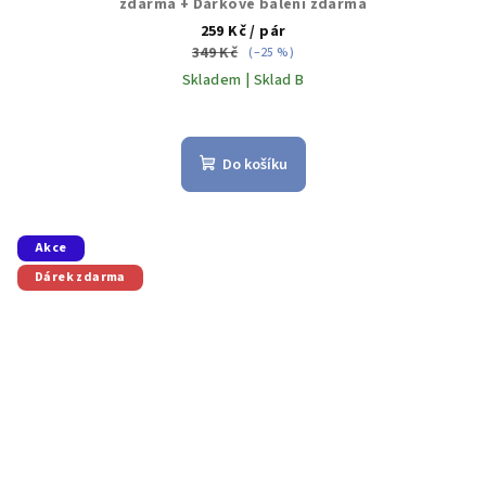
zdarma + Dárkové balení zdarma
259 Kč
/ pár
349 Kč
(–25 %)
Skladem | Sklad B
Do košíku
Akce
Dárek zdarma