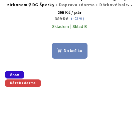
zirkonem ♀️ DG Šperky
+ Doprava zdarma + Dárkové balení
zdarma
299 Kč
/ pár
389 Kč
(–23 %)
Skladem | Sklad B
Do košíku
Akce
Dárek zdarma