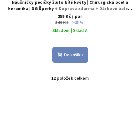
Náušničky pecičky žluto bílé květy | Chirurgická ocel a
keramika | DG Šperky
+ Doprava zdarma + Dárkové balení
zdarma
259 Kč
/ pár
349 Kč
(–25 %)
Skladem | Sklad A
Průměrné
hodnocení
produktu
Do košíku
je
5,0
z
5
12
položek celkem
O
hvězdiček.
v
l
á
d
a
c
í
p