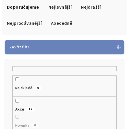
a
Doporučujeme
Nejlevnější
Nejdražší
z
e
Nejprodávanější
Abecedně
n
í
p
Zavřít filtr
r
o
d
u
k
Na skladě
4
t
ů
Akce
12
Novinka
0