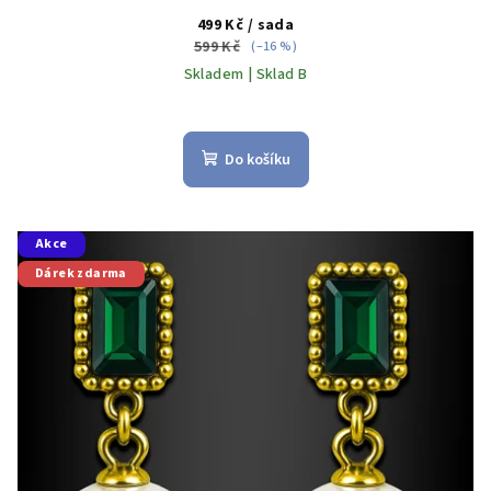
499 Kč
/ sada
599 Kč
(–16 %)
Skladem | Sklad B
Do košíku
Akce
Dárek zdarma