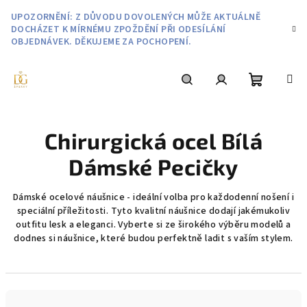
Přejít
UPOZORNĚNÍ: Z DŮVODU DOVOLENÝCH MŮŽE AKTUÁLNĚ
na
DOCHÁZET K MÍRNÉMU ZPOŽDĚNÍ PŘI ODESÍLÁNÍ
obsah
OBJEDNÁVEK. DĚKUJEME ZA POCHOPENÍ.
Nákupní
Hledat
Přihlášení
Chirurgická ocel Bílá
košík
Dámské Pecičky
Dámské ocelové náušnice - ideální volba pro každodenní nošení i
speciální příležitosti. Tyto kvalitní náušnice dodají jakémukoliv
outfitu lesk a eleganci. Vyberte si ze širokého výběru modelů a
dodnes si náušnice, které budou perfektně ladit s vaším stylem.
Ř