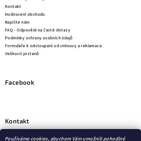
í
Kontakt
Hodnocení obchodu
Napište nám
FAQ - Odpovědi na časté dotazy
Podmínky ochrany osobních údajů
Formuláře k odstoupení od smlouvy a reklamace
Velikosti prstenů
Facebook
Kontakt
info
@
dopravagratis.cz
Používáme cookies, abychom Vám umožnili pohodlné