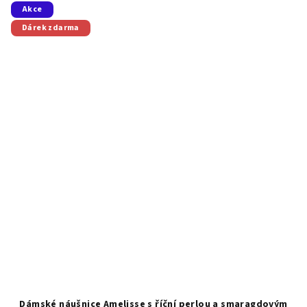
Akce
Dárek zdarma
Dámské náušnice Amelisse s říční perlou a smaragdovým