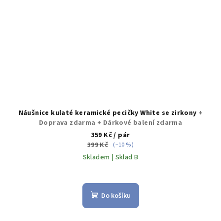
Náušnice kulaté keramické pecičky White se zirkony
+
Doprava zdarma + Dárkové balení zdarma
359 Kč
/ pár
399 Kč
(–10 %)
Skladem | Sklad B
Průměrné
hodnocení
produktu
Do košíku
je
5,0