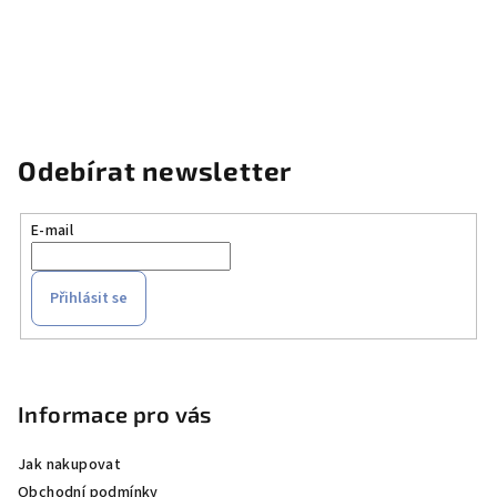
Odebírat newsletter
E-mail
Přihlásit se
Z
á
p
Informace pro vás
a
Jak nakupovat
t
Obchodní podmínky