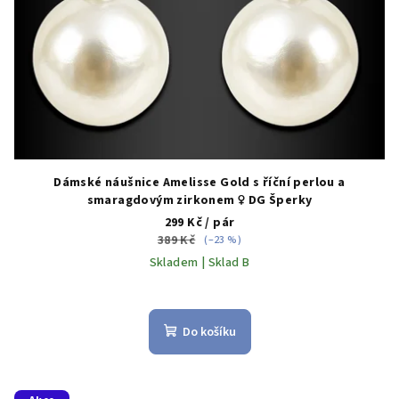
Dámské náušnice Amelisse Gold s říční perlou a
smaragdovým zirkonem ♀️ DG Šperky
299 Kč
/ pár
389 Kč
(–23 %)
Skladem | Sklad B
Do košíku