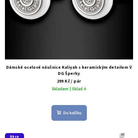
u
k
t
ů
Dámské ocelové náušnice Kaliyah s keramickým detailem ♀️
DG Šperky
299 Kč
/ pár
Skladem | Sklad A
Do košíku
Akce