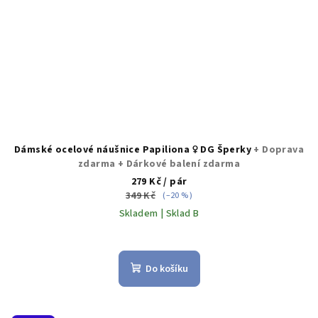
Dámské ocelové náušnice Papiliona ♀️ DG Šperky
+ Doprava
zdarma + Dárkové balení zdarma
279 Kč
/ pár
349 Kč
(–20 %)
Skladem | Sklad B
Do košíku