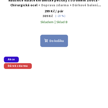
Náušnice kulaté keramické pecičky s stromem života -
Chirurgická ocel
+ Doprava zdarma + Dárkové balení
zdarma
299 Kč
/ pár
389 Kč
(–23 %)
Skladem | Sklad B
Průměrné
hodnocení
produktu
Do košíku
je
5,0
z
5
Akce
hvězdiček.
Dárek zdarma