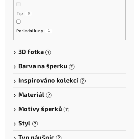
Tip
0
Poslední kusy
1
3D fotka
?
Barva na šperku
?
Inspirováno kolekcí
?
Materiál
?
Motivy šperků
?
Styl
?
Typ náušnic
?