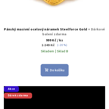
ů
Pánský masivní ocelový náramek Steelforce Gold
+ Dárkové
balení zdarma
999 Kč
/ ks
1 249 Kč
(–20 %)
Skladem | Sklad B
Do košíku
Akce
Dárek zdarma