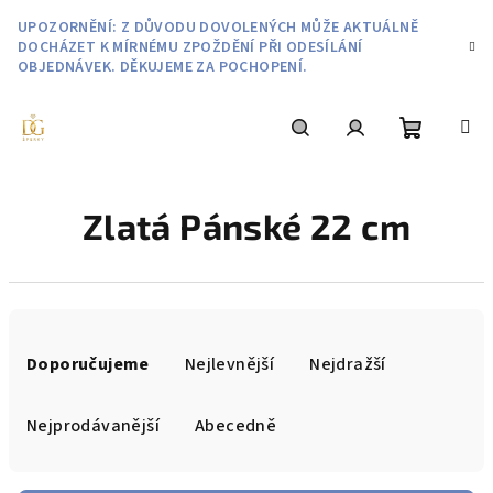
Přejít
UPOZORNĚNÍ: Z DŮVODU DOVOLENÝCH MŮŽE AKTUÁLNĚ
na
DOCHÁZET K MÍRNÉMU ZPOŽDĚNÍ PŘI ODESÍLÁNÍ
obsah
OBJEDNÁVEK. DĚKUJEME ZA POCHOPENÍ.
Nákupní
Hledat
Přihlášení
Zlatá Pánské 22 cm
košík
Ř
a
Doporučujeme
Nejlevnější
Nejdražší
z
e
Nejprodávanější
Abecedně
n
í