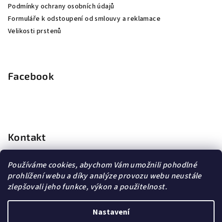
Podmínky ochrany osobních údajů
Formuláře k odstoupení od smlouvy a reklamace
Velikosti prstenů
Facebook
Kontakt
info
@
dopravagratis.cz
Používáme cookies, abychom Vám umožnili pohodlné
+420 603 500 988
prohlížení webu a díky analýze provozu webu neustále
+420 603 500 988
zlepšovali jeho funkce, výkon a použitelnost.
Nastavení