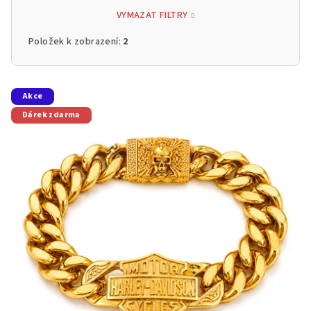
VYMAZAT FILTRY
Položek k zobrazení:
2
V
Akce
ý
Dárek zdarma
p
i
s
p
r
o
d
u
k
t