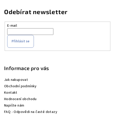
Odebírat newsletter
E-mail
Přihlásit se
Z
á
p
Informace pro vás
a
Jak nakupovat
t
Obchodní podmínky
í
Kontakt
Hodnocení obchodu
Napište nám
FAQ - Odpovědi na časté dotazy