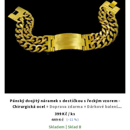
Pánský dvojitý náramek s destičkou s řeckým vzorem -
Chirurgická ocel
+ Doprava zdarma + Dárkové balení
zdarma
399 Kč
/ ks
449 Kč
(–11 %)
Skladem | Sklad B