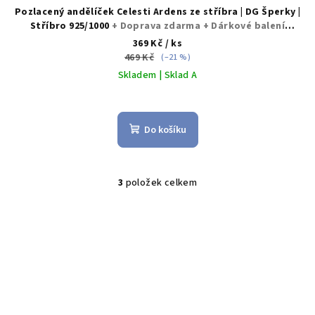
Pozlacený andělíček Celesti Ardens ze stříbra | DG Šperky |
Stříbro 925/1000
+ Doprava zdarma + Dárkové balení
zdarma
369 Kč
/ ks
469 Kč
(–21 %)
Skladem | Sklad A
Do košíku
3
položek celkem
O
v
l
á
d
a
c
í