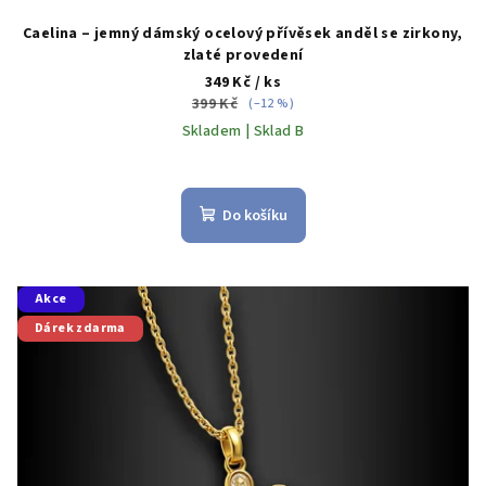
Caelina – jemný dámský ocelový přívěsek anděl se zirkony,
zlaté provedení
349 Kč
/ ks
399 Kč
(–12 %)
Skladem | Sklad B
Do košíku
Akce
Dárek zdarma