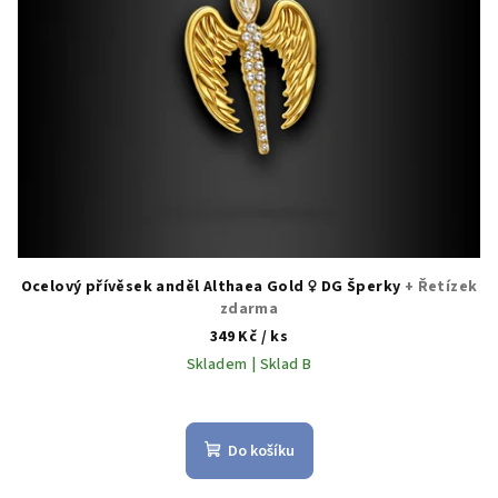
Ocelový přívěsek anděl Althaea Gold ♀️ DG Šperky
+ Řetízek
zdarma
349 Kč
/ ks
Skladem | Sklad B
Do košíku