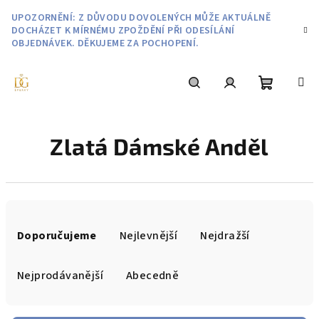
Přejít
UPOZORNĚNÍ: Z DŮVODU DOVOLENÝCH MŮŽE AKTUÁLNĚ
na
DOCHÁZET K MÍRNÉMU ZPOŽDĚNÍ PŘI ODESÍLÁNÍ
obsah
OBJEDNÁVEK. DĚKUJEME ZA POCHOPENÍ.
Nákupní
Hledat
Přihlášení
Zlatá Dámské Anděl
košík
Ř
a
Doporučujeme
Nejlevnější
Nejdražší
z
e
Nejprodávanější
Abecedně
n
í