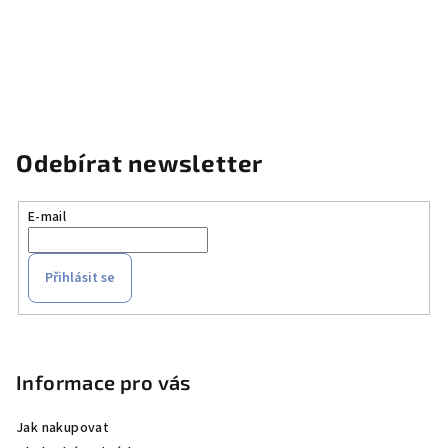
Odebírat newsletter
E-mail
Přihlásit se
Z
á
p
Informace pro vás
a
Jak nakupovat
t