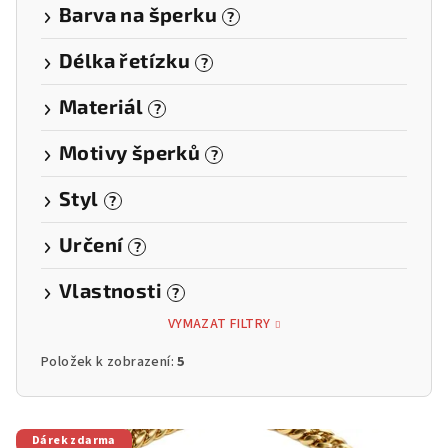
Barva na šperku
?
Délka řetízku
?
Materiál
?
Motivy šperků
?
Styl
?
Určení
?
Vlastnosti
?
VYMAZAT FILTRY
Položek k zobrazení:
5
V
Dárek zdarma