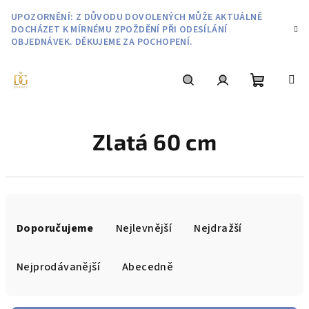
Přejít
UPOZORNĚNÍ: Z DŮVODU DOVOLENÝCH MŮŽE AKTUÁLNĚ
na
DOCHÁZET K MÍRNÉMU ZPOŽDĚNÍ PŘI ODESÍLÁNÍ
obsah
OBJEDNÁVEK. DĚKUJEME ZA POCHOPENÍ.
Nákupní
Hledat
Přihlášení
Zlatá 60 cm
košík
Ř
a
Doporučujeme
Nejlevnější
Nejdražší
z
e
Nejprodávanější
Abecedně
n
í