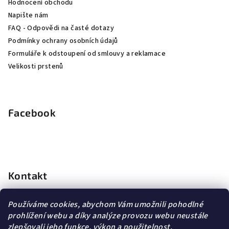
Hodnocení obchodu
Napište nám
FAQ - Odpovědi na časté dotazy
Podmínky ochrany osobních údajů
Formuláře k odstoupení od smlouvy a reklamace
Velikosti prstenů
Facebook
Kontakt
info
@
dopravagratis.cz
Používáme cookies, abychom Vám umožnili pohodlné
+420 603 500 988
prohlížení webu a díky analýze provozu webu neustále
+420 603 500 988
zlepšovali jeho funkce, výkon a použitelnost.