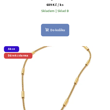
689 Kč
/ ks
Skladem | Sklad B
Do košíku
Akce
Dárek zdarma