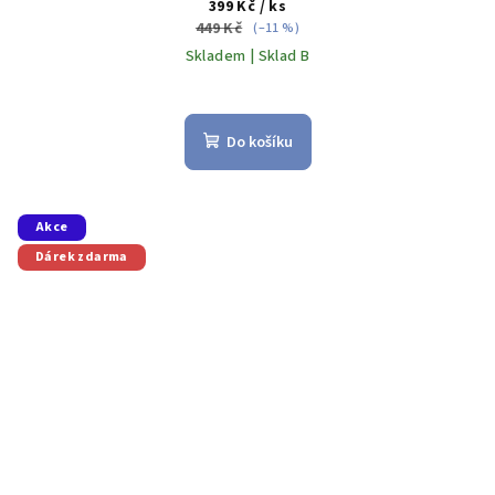
399 Kč
/ ks
449 Kč
(–11 %)
Skladem | Sklad B
Do košíku
Akce
Dárek zdarma