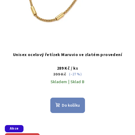
Unisex ocelový řetízek Maruvio ve zlatém provedení
289 Kč
/ ks
399 Kč
(–27 %)
Skladem | Sklad B
Do košíku
Akce