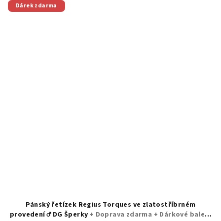
Dárek zdarma
Pánský řetízek Regius Torques ve zlatostříbrném
provedení ♂️ DG Šperky
+ Doprava zdarma + Dárkové balení