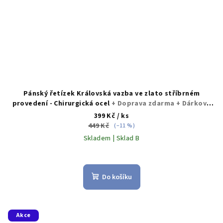
Pánský řetízek Královská vazba ve zlato stříbrném
provedení - Chirurgická ocel
+ Doprava zdarma + Dárkové
balení zdarma
399 Kč
/ ks
449 Kč
(–11 %)
Skladem | Sklad B
Do košíku
Akce