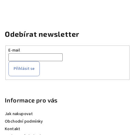
Odebírat newsletter
E-mail
Přihlásit se
Z
á
p
Informace pro vás
a
Jak nakupovat
t
Obchodní podmínky
í
Kontakt