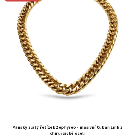
ý
p
i
s
p
r
o
d
u
k
t
ů
Pánský zlatý řetízek Zephyreo - masivní Cuban Link z
chirurgické oceli