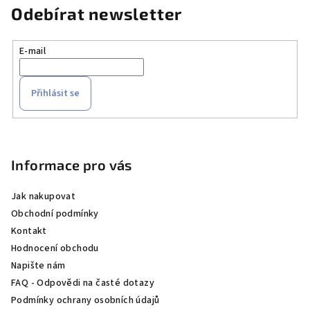
Odebírat newsletter
E-mail
Přihlásit se
Z
á
p
Informace pro vás
a
Jak nakupovat
t
Obchodní podmínky
í
Kontakt
Hodnocení obchodu
Napište nám
FAQ - Odpovědi na časté dotazy
Podmínky ochrany osobních údajů