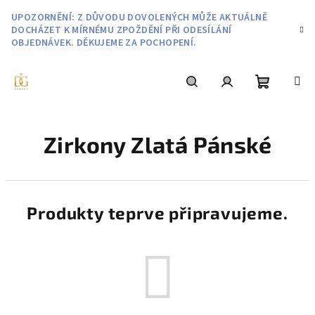
Přejít
UPOZORNĚNÍ: Z DŮVODU DOVOLENÝCH MŮŽE AKTUÁLNĚ
na
DOCHÁZET K MÍRNÉMU ZPOŽDĚNÍ PŘI ODESÍLÁNÍ
obsah
OBJEDNÁVEK. DĚKUJEME ZA POCHOPENÍ.
Nákupní
Hledat
Přihlášení
Zirkony Zlatá Pánské
košík
Produkty teprve připravujeme.