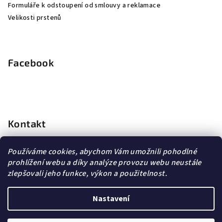
Formuláře k odstoupení od smlouvy a reklamace
Velikosti prstenů
Facebook
Kontakt
info
@
dopravagratis.cz
Používáme cookies, abychom Vám umožnili pohodlné
+420 603 500 988
prohlížení webu a díky analýze provozu webu neustále
+420 603 500 988
zlepšovali jeho funkce, výkon a použitelnost.
Nastavení