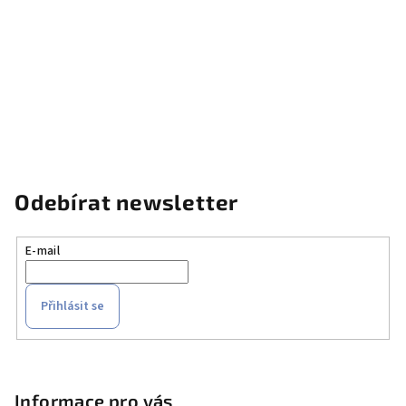
Odebírat newsletter
E-mail
Přihlásit se
Z
á
p
Informace pro vás