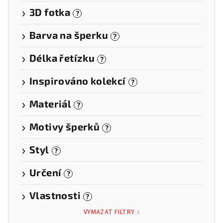
3D fotka
?
Barva na šperku
?
Délka řetízku
?
Inspirováno kolekcí
?
Materiál
?
Motivy šperků
?
Styl
?
Určení
?
Vlastnosti
?
VYMAZAT FILTRY