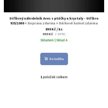
Stříbrný náhrdelník Aves s ptáčky a krystaly - Stříbro
925/1000
+ Doprava zdarma + Dárkové balení zdarma
899 Kč
/ ks
999 Kč
(–10 %)
Skladem | Sklad A
Do košíku
1
položek celkem
O
v
l
á
d
a