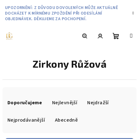
Přejít
UPOZORNĚNÍ: Z DŮVODU DOVOLENÝCH MŮŽE AKTUÁLNĚ
na
DOCHÁZET K MÍRNÉMU ZPOŽDĚNÍ PŘI ODESÍLÁNÍ
obsah
OBJEDNÁVEK. DĚKUJEME ZA POCHOPENÍ.
Nákupní
Hledat
Přihlášení
Zirkony Růžová
košík
Ř
a
Doporučujeme
Nejlevnější
Nejdražší
z
e
Nejprodávanější
Abecedně
n
í