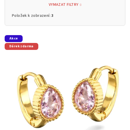
VYMAZAT FILTRY
Položek k zobrazení:
3
V
Akce
ý
Dárek zdarma
p
i
s
p
r
o
d
u
k
t