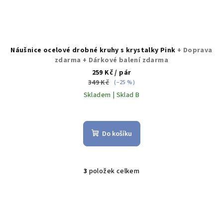
Náušnice ocelové drobné kruhy s krystalky Pink
+ Doprava
zdarma + Dárkové balení zdarma
259 Kč
/ pár
349 Kč
(–25 %)
Skladem | Sklad B
Průměrné
hodnocení
produktu
Do košíku
je
5,0
z
5
3
položek celkem
O
hvězdiček.
v
l
á
d