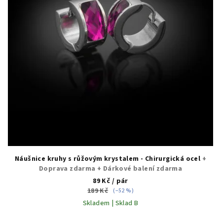
Náušnice kruhy s růžovým krystalem - Chirurgická ocel
+
Doprava zdarma + Dárkové balení zdarma
89 Kč
/ pár
189 Kč
(–52 %)
Skladem | Sklad B