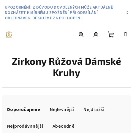
Přejít
UPOZORNĚNÍ: Z DŮVODU DOVOLENÝCH MŮŽE AKTUÁLNĚ
na
DOCHÁZET K MÍRNÉMU ZPOŽDĚNÍ PŘI ODESÍLÁNÍ
obsah
OBJEDNÁVEK. DĚKUJEME ZA POCHOPENÍ.
Nákupní
Hledat
Přihlášení
Zirkony Růžová Dámské
košík
Kruhy
Ř
a
Doporučujeme
Nejlevnější
Nejdražší
z
e
Nejprodávanější
Abecedně