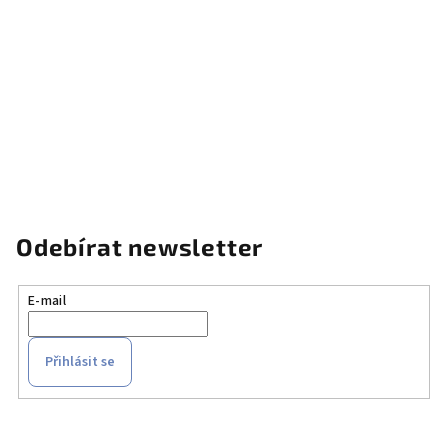
Odebírat newsletter
E-mail
Přihlásit se
Z
á