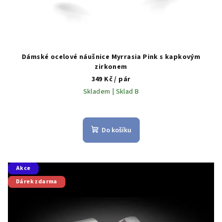
ů
Dámské ocelové náušnice Myrrasia Pink s kapkovým
zirkonem
349 Kč
/ pár
Skladem | Sklad B
Do košíku
Akce
Dárek zdarma