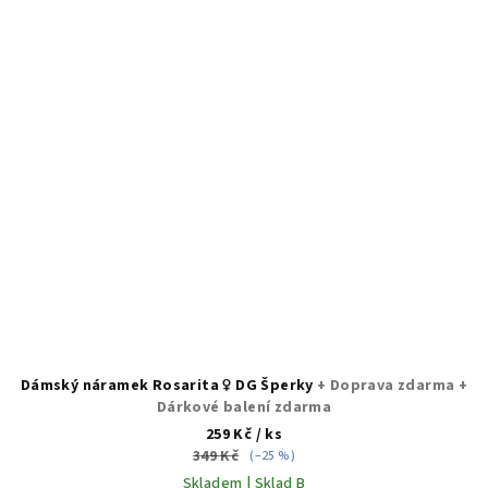
Dámský náramek Rosarita ♀️ DG Šperky
+ Doprava zdarma +
Dárkové balení zdarma
259 Kč
/ ks
349 Kč
(–25 %)
Skladem | Sklad B