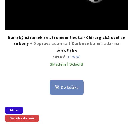
Dámský náramek se stromem života - Chirurgická ocel se
zirkony
+ Doprava zdarma + Dárkové balení zdarma
259 Kč
/ ks
349 Kč
(–25 %)
Skladem | Sklad B
Průměrné
hodnocení
produktu
Do košíku
je
5,0
z
5
Akce
hvězdiček.
Dárek zdarma