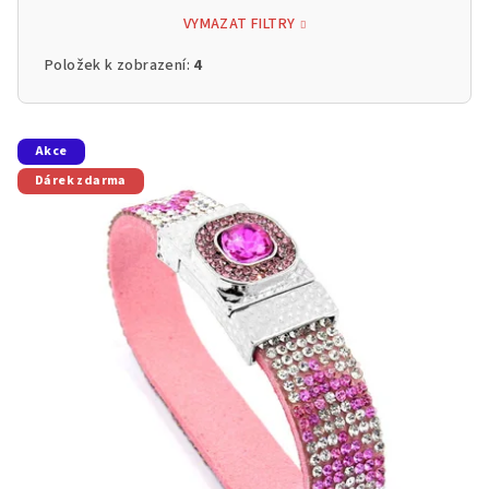
VYMAZAT FILTRY
Položek k zobrazení:
4
V
Akce
ý
Dárek zdarma
p
i
s
p
r
o
d
u
k
t