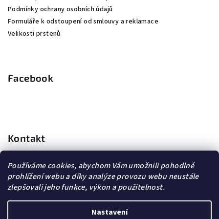
Podmínky ochrany osobních údajů
Formuláře k odstoupení od smlouvy a reklamace
Velikosti prstenů
Facebook
Kontakt
info
@
dopravagratis.cz
Používáme cookies, abychom Vám umožnili pohodlné
+420 603 500 988
prohlížení webu a díky analýze provozu webu neustále
+420 603 500 988
zlepšovali jeho funkce, výkon a použitelnost.
Nastavení