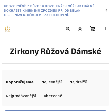
Přejít
UPOZORNĚNÍ: Z DŮVODU DOVOLENÝCH MŮŽE AKTUÁLNĚ
na
DOCHÁZET K MÍRNÉMU ZPOŽDĚNÍ PŘI ODESÍLÁNÍ
obsah
OBJEDNÁVEK. DĚKUJEME ZA POCHOPENÍ.
Nákupní
Hledat
Přihlášení
Zirkony Růžová Dámské
košík
Ř
a
Doporučujeme
Nejlevnější
Nejdražší
z
e
Nejprodávanější
Abecedně
n
í