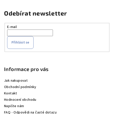
Odebírat newsletter
E-mail
Přihlásit se
Z
á
p
Informace pro vás
a
Jak nakupovat
t
Obchodní podmínky
í
Kontakt
Hodnocení obchodu
Napište nám
FAQ - Odpovědi na časté dotazy