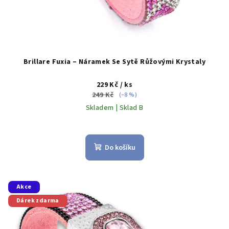
ů
Brillare Fuxia – Náramek Se Sytě Růžovými Krystaly
229 Kč
/ ks
249 Kč
(–8 %)
Skladem | Sklad B
Do košíku
Akce
Dárek zdarma