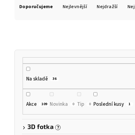
Doporučujeme
Nejlevnější
Nejdražší
Nej
a
z
e
n
í
p
r
Na skladě
36
o
d
Akce
Novinka
Tip
Poslední kusy
109
0
0
1
u
k
3D fotka
?