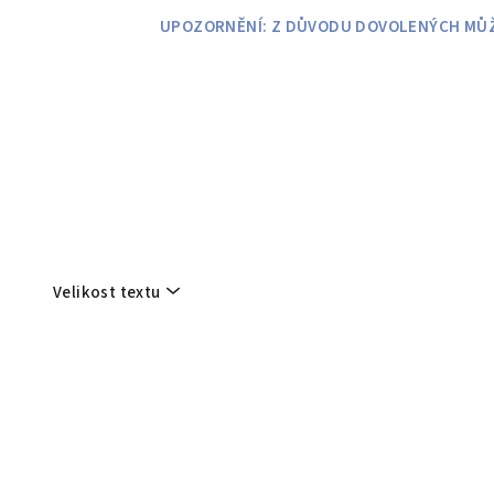
Přejít
UPOZORNĚNÍ: Z DŮVODU DOVOLENÝCH MŮŽE
na
obsah
Velikost textu