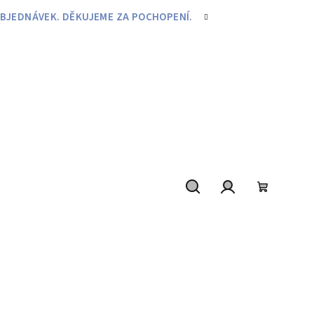
BJEDNÁVEK. DĚKUJEME ZA POCHOPENÍ.
Hledat
Přihlášení
Nákupní
košík