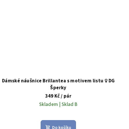
Dámské náušnice Brillantea s motivem listu ♀️ DG
Šperky
349 Kč
/ pár
Skladem | Sklad B
Do košíku