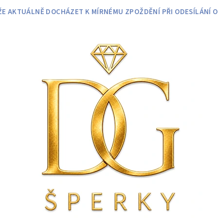
 AKTUÁLNĚ DOCHÁZET K MÍRNÉMU ZPOŽDĚNÍ PŘI ODESÍLÁNÍ O