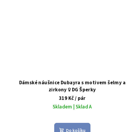
Dámské náušnice Dubayra s motivem šelmy a
zirkony ♀️ DG Šperky
319 Kč
/ pár
Skladem | Sklad A
Průměrné
hodnocení
Do košíku
produktu