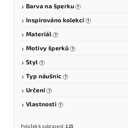
t
Barva na šperku
?
ů
Inspirováno kolekcí
?
Materiál
?
Motivy šperků
?
Styl
?
Typ náušnic
?
Určení
?
Vlastnosti
?
Položek k zobrazení:
125