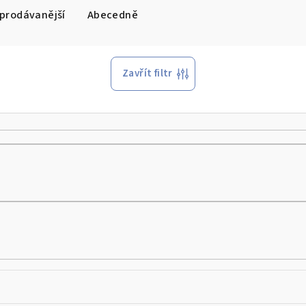
prodávanější
Abecedně
Zavřít filtr