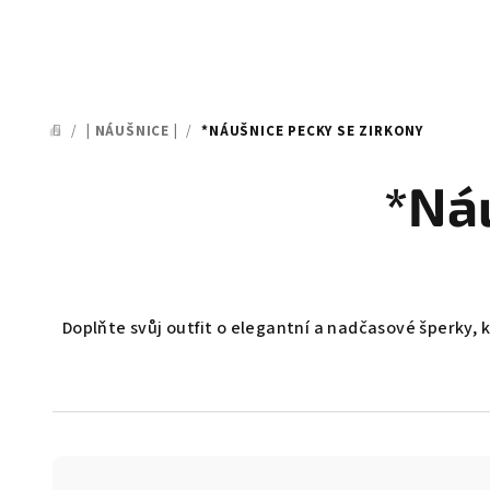
/
| NÁUŠNICE |
/
*NÁUŠNICE PECKY SE ZIRKONY
DOMŮ
*Ná
Doplňte svůj outfit o elegantní a nadčasové šperky, k
Ř