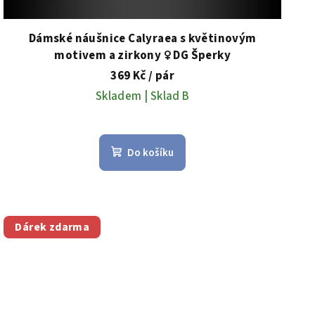
Dámské náušnice Calyraea s květinovým
motivem a zirkony ♀️ DG Šperky
369 Kč
/ pár
Skladem | Sklad B
Do košíku
Dárek zdarma