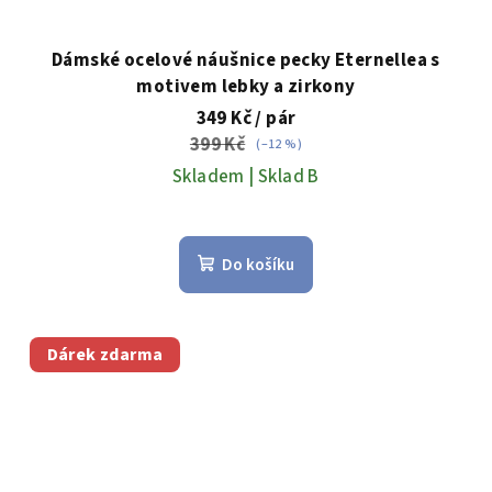
Dámské ocelové náušnice pecky Eternellea s
motivem lebky a zirkony
349 Kč
/ pár
399 Kč
(–12 %)
Skladem | Sklad B
Do košíku
Dárek zdarma