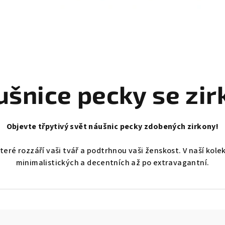
ušnice pecky se zir
Objevte třpytivý svět náušnic pecky zdobených zirkony!
teré rozzáří vaši tvář a podtrhnou vaši ženskost. V naší kole
minimalistických a decentních až po extravagantní.