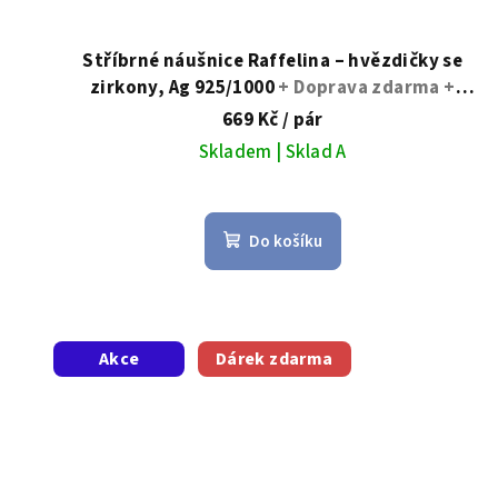
k
t
Stříbrné náušnice Raffelina – hvězdičky se
zirkony, Ag 925/1000
+ Doprava zdarma +
ů
Dárkové balení zdarma
669 Kč
/ pár
Skladem | Sklad A
Do košíku
Akce
Dárek zdarma