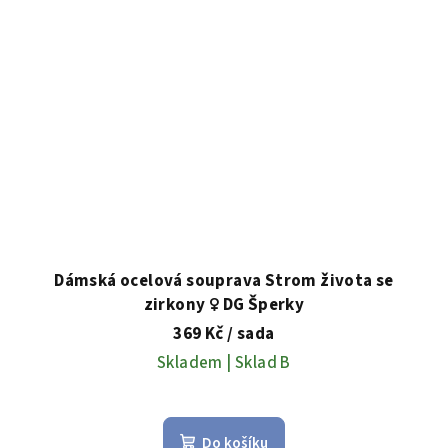
Dámská ocelová souprava Strom života se
zirkony ♀️ DG Šperky
369 Kč
/ sada
Skladem | Sklad B
Do košíku