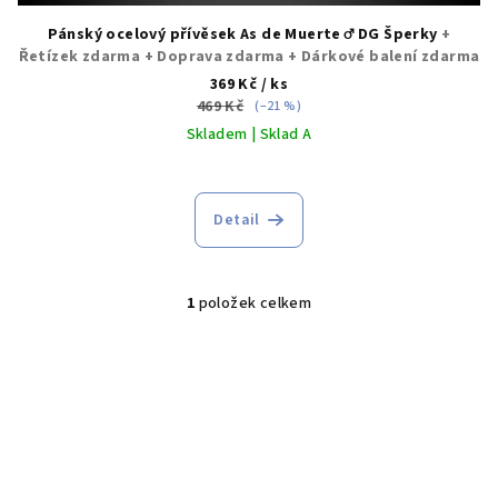
Pánský ocelový přívěsek As de Muerte ♂️ DG Šperky
+
Řetízek zdarma + Doprava zdarma + Dárkové balení zdarma
369 Kč
/ ks
469 Kč
(–21 %)
Skladem | Sklad A
Detail
1
položek celkem
O
v
l
á
d
a
c
í