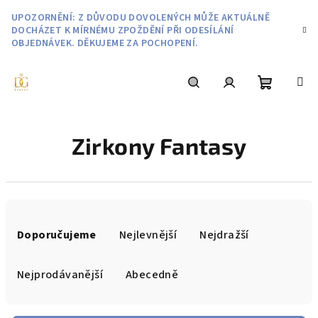
Přejít
UPOZORNĚNÍ: Z DŮVODU DOVOLENÝCH MŮŽE AKTUÁLNĚ
na
DOCHÁZET K MÍRNÉMU ZPOŽDĚNÍ PŘI ODESÍLÁNÍ
obsah
OBJEDNÁVEK. DĚKUJEME ZA POCHOPENÍ.
Nákupní
Hledat
Přihlášení
Zirkony Fantasy
košík
Ř
a
Doporučujeme
Nejlevnější
Nejdražší
z
e
Nejprodávanější
Abecedně
n
í