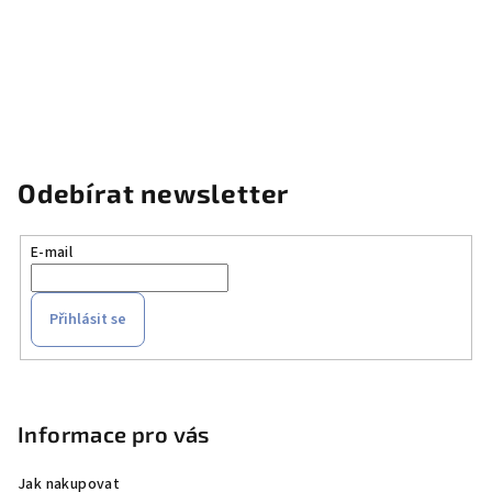
Odebírat newsletter
E-mail
Přihlásit se
Z
á
p
Informace pro vás
a
Jak nakupovat